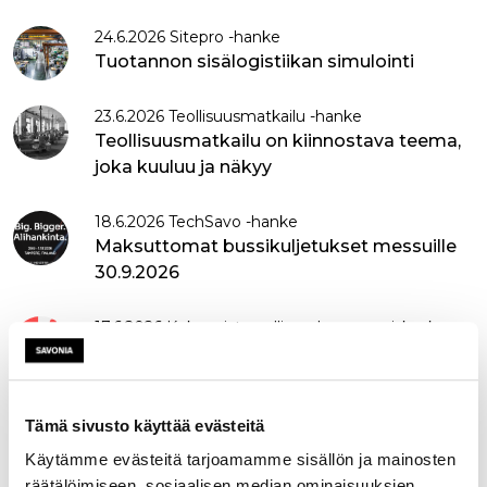
24.6.2026 Sitepro -hanke
Tuotannon sisälogistiikan simulointi
23.6.2026 Teollisuusmatkailu -hanke
Teollisuusmatkailu on kiinnostava teema,
joka kuuluu ja näkyy
18.6.2026 TechSavo -hanke
Maksuttomat bussikuljetukset messuille
30.9.2026
17.6.2026 Kokonaisturvallisuudenosaamiskeskus -
hanke
KotuOske mukana Suomi Areenalla 26.6.!
Tämä sivusto käyttää evästeitä
10.6.2026 BIOPRO365 -hanke
Kuinka lainsäädäntö vaikuttaa muovin
Käytämme evästeitä tarjoamamme sisällön ja mainosten
päätymiseen peltomaahan?
räätälöimiseen, sosiaalisen median ominaisuuksien