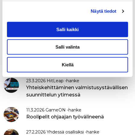
22.-23.8.2026
Näytä tiedot
16.4.2026 Ilmastoturvallisuus -hanke
Kriisinhallinta NYT 2026 - Rauhan
Salli kaikki
palveluksessa 70 vuotta, kohti tulevaa
Salli valinta
15.4.2026 HitLeap -hanke
HitLeap-hankkeen matka hitsauksen
Kiellä
tuottavuusloikkaan
23.3.2026 HitLeap -hanke
Yhteiskehittäminen valmistusystävällisen
suunnittelun ytimessä
11.3.2026 GameON -hanke
Roolipelit ohjaajan työvälineenä
27.2.2026 Yhdessä osallisiksi -hanke