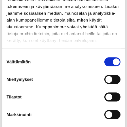
tukemiseen ja kävijämäärämme analysoimiseen. Lisäksi
5.6.2026 Kestech -hanke
jaamme sosiaalisen median, mainosalan ja analytiikka-
Savonia-artikkeli: KesTechin
alan kumppaneillemme tietoja siitä, miten käytät
osaamistarveselvitys kertoo, millaista
sivustoamme. Kumppanimme voivat yhdistää näitä
osaamista Ylä-Savon teollisuus tarvitsee
tietoja muihin tietoihin, joita olet antanut heille tai joita on
tulevaisuudessa
kerätty, kun olet käyttänyt heidän palvelujaan.
20.5.2026 Työ ja mielen hyvinvointi Mieliteko 2.0 -
Suostumuksen
hanke
Välttämätön
valinta
Kohti traumatietoisempaa yhteiskuntaa?
Mieltymykset
11.5.2026 Työ ja mielen hyvinvointi Mieliteko 2.0 -
hanke
Traumatietoisuutta työyhteisöihin -
Tilastot
koulutus lisäsi osallistujien tiedollista
osaamista traumoihin liittyen
Markkinointi
8.5.2026 Teollisuusmatkailu -hanke
Ruostumaton Sorsakoski -tapahtuma