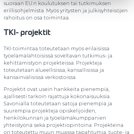
suoraan EU:n koulutuksen tai tutkimuksen
erillisohjelmista. Myös yritysten ja julkisyhteisöjen
rahoitus on osa toimintaa.
TKI- projektit
TKI-toimintaa toteutetaan myös erilaisissa
työelämälähtöisissä soveltavan tutkimus- ja
kehittämistyön projekteissa. Projekteja
toteutetaan alueellisissa, kansallisissa ja
kansainvälisissä verkostoissa.
Projektit ovat usein hankkeita pienempiä,
ajallisesti tarkoin rajattuja kokonaisuuksia.
Savonialla toteutetaan satoja pienempiä ja
suurempia projekteja opiskelijoiden,
henkilökunnan ja työelämäkumppanien
yhteistyönä sekä projektiopintoina. Projekteina
on toteutettu muun muassa tapahtumia, tuote- ja