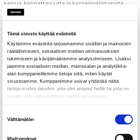
kasvua, kannattavuutta ja kansainvälistymistä.
Vahvuusalojen ulkopuolella tehdään
aluekehitystarpeisiin ja koulutuksen
kehittämiseen liittyvää TKI-toimintaa kaikilla
Tämä sivusto käyttää evästeitä
Savonian koulutusvastuuseen kuuluvilla aloilla.
Käytämme evästeitä tarjoamamme sisällön ja mainosten
Tuotamme ratkaisuja kestävyyshaasteisiin,
räätälöimiseen, sosiaalisen median ominaisuuksien
edistämme kestävää kehitystä ja varaudumme
tukemiseen ja kävijämäärämme analysoimiseen. Lisäksi
ilmastonmuutoksen sekä luontokadon
jaamme sosiaalisen median, mainosalan ja analytiikka-
vaikutuksiin. TKI-vahvuusalat kehittävät yritysten
alan kumppaneillemme tietoja siitä, miten käytät
kanssa eri toimialoille kiertotalouden
sivustoamme. Kumppanimme voivat yhdistää näitä
liiketoimintamalleja, joilla yritysten on
tietoja muihin tietoihin, joita olet antanut heille tai joita on
mahdollisuus kehittää nykyistä liiketoimintaansa,
kerätty, kun olet käyttänyt heidän palvelujaan.
laajentua uusille markkinoille ja luoda kestävää
kasvua
Suostumuksen
Välttämätön
valinta
TKI- hankkeet
Mieltymykset