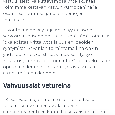
vastuullisesti vaikuttavampaa yhteiskuntaa.
Toimimme kestävän kasvun kumppanina ja
osaamisen varmistajana elinkeinojen
murroksessa.
Tavoitteena on käyttäjälähtöisyys ja avoin,
verkostoitumiseen perustuva kehittämistoiminta,
joka edistää yrittäjyyttä ja uusien ideoiden
syntymistä. Savonian toimintamallina onkin
yhdistää tehokkaasti tutkimus, kehitystyö,
koulutus ja innovaatiotoiminta. Osa palveluista on
opiskelijoidemme tuottamia, osasta vastaa
asiantuntijajoukkomme.
Vahvuusalat vetureina
TKI-vahvuusalojemme missiona on edistää
tutkimuspalveluiden avulla alueen
elinkeinorakenteen kannalta keskeisten alojen