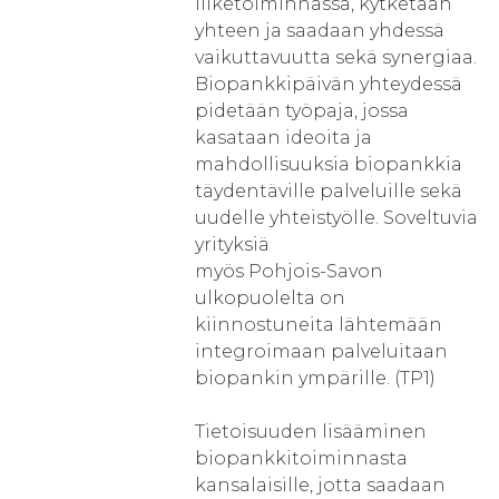
liiketoiminnassa, kytketään
yhteen ja saadaan yhdessä
vaikuttavuutta sekä synergiaa.
Biopankkipäivän yhteydessä
pidetään työpaja, jossa
kasataan ideoita ja
mahdollisuuksia biopankkia
täydentäville palveluille sekä
uudelle yhteistyölle. Soveltuvia
yrityksiä
myös Pohjois-Savon
ulkopuolelta on
kiinnostuneita lähtemään
integroimaan palveluitaan
biopankin ympärille. (TP1)
Tietoisuuden lisääminen
biopankkitoiminnasta
kansalaisille, jotta saadaan