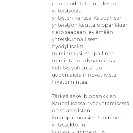
puolet odotetaan tulevan
yhteistyöstä
yritysten kanssa. Kaupallisen
yhteistyön kautta biopankkien
tieto saadaan leviämään
yhteiskunnallisesti
hyödylliseksi
toiminnaksi. Kaupallinen
toiminta tuo dynamiikkaa
kehitystyöhön ja luo
uudenlaista innovatiivista
liiketoimintaa.
Tärkeä askel biopankkien
kaupallisessa hyödyntämisessä
on strategisten
kumppanuuksien luominen
yrityssektorin
kanssa. Kumppanuus