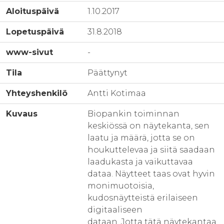
Aloituspäivä
1.10.2017
Lopetuspäivä
31.8.2018
www-sivut
-
Tila
Päättynyt
Yhteyshenkilö
Antti Kotimaa
Kuvaus
Biopankin toiminnan
keskiössä on näytekanta, sen
laatu ja määrä, jotta se on
houkuttelevaa ja siitä saadaan
laadukasta ja vaikuttavaa
dataa. Näytteet taas ovat hyvin
monimuotoisia,
kudosnäytteistä erilaiseen
digitaaliseen
dataan. Jotta tätä näytekantaa