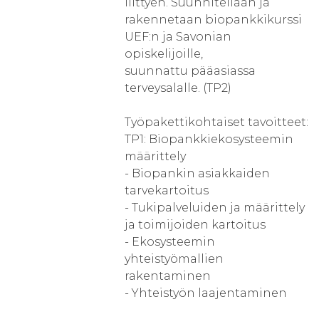
liittyen. Suunnitellaan ja
rakennetaan biopankkikurssi
UEF:n ja Savonian
opiskelijoille,
suunnattu pääasiassa
terveysalalle. (TP2)
Työpakettikohtaiset tavoitteet:
TP1: Biopankkiekosysteemin
määrittely
- Biopankin asiakkaiden
tarvekartoitus
- Tukipalveluiden ja määrittely
ja toimijoiden kartoitus
- Ekosysteemin
yhteistyömallien
rakentaminen
- Yhteistyön laajentaminen