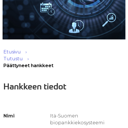
Etusivu
Tutustu
Päättyneet hankkeet
Hankkeen tiedot
Nimi
Itä-Suomen
biopankkiekosysteemi