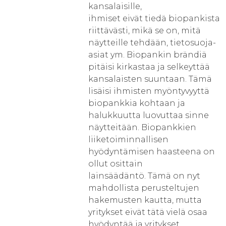
kansalaisille,
ihmiset eivät tiedä biopankista
riittävästi, mikä se on, mitä
näytteille tehdään, tietosuoja-
asiat ym. Biopankin brändiä
pitäisi kirkastaa ja selkeyttää
kansalaisten suuntaan. Tämä
lisäisi ihmisten myöntyvyyttä
biopankkia kohtaan ja
halukkuutta luovuttaa sinne
näytteitään. Biopankkien
liiketoiminnallisen
hyödyntämisen haasteena on
ollut osittain
lainsäädäntö. Tämä on nyt
mahdollista perusteltujen
hakemusten kautta, mutta
yritykset eivät tätä vielä osaa
hyödyntää ja yritykset