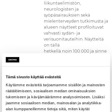
liikuntaelimistön,
neurologisten ja
syöpäsairauksien sekä
mielenterveyden tutkimusta ja
alueen näytteet profiloituvat
vahvasti sydän- ja
verisuonitauteihin. Näytteitä
on tällä
hetkellä noin 100 000 ja sinne
lisätään jatkuvasti sekä vanhaa
että uutta materiaalia.
Näytteet ovat pääasiassa
erilaisia kudosnäytteitä (veri,
Tämä sivusto käyttää evästeitä
koepala, solu) sekä muuta
Käytämme evästeitä tarjoamamme sisällön ja mainosten
potilastietoa, mutta mm.
räätälöimiseen, sosiaalisen median ominaisuuksien
kuvantamisdatan liittämisestä
tukemiseen ja kävijämäärämme analysoimiseen. Lisäksi
biopankkiin ollaan
jaamme sosiaalisen median, mainosalan ja analytiikka-
neuvottelemassa. Tavoitteena
alan kumppaneillemme tietoja siitä, miten käytät
on luoda mahdollisimman