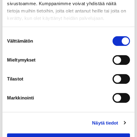
sivustoamme. Kumppanimme voivat yhdistää näitä
laaja näytekokoelma.
tietoja muihin tietoihin, joita olet antanut heille tai joita on
Tutkimusten pohjalta voidaan
kerätty, kun olet käyttänyt heidän palvelujaan.
ymmärtää sairauksien syntyä ja
kehittää hoitoja. Biopankkien
Suostumuksen
kilpailukyky syntyy niiden
Välttämätön
valinta
valmiudesta kerätä uusia
näytteitä, olennaisten
terveystietojen kytkemisestä
Mieltymykset
biopankkinäytteisiin sekä
tiedon hyödyntämisestä laaja-
Tilastot
alaisesti. Itä-Suomen
biopankin tehtävänä on
kerätä tietoa ja näytteitä
Markkinointi
ihmisten terveyden ja
hyvinvoinnin edistämiseksi Itä-
Suomessa. Biopankin
Näytä tiedot
varsinainen arvo liittyy vahvasti
tutkimukseen,