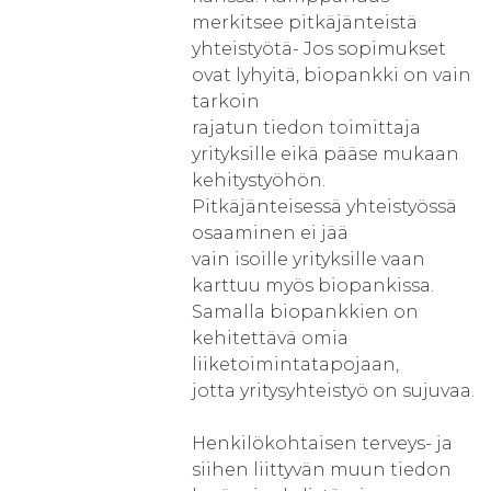
merkitsee pitkäjänteistä
yhteistyötä- Jos sopimukset
ovat lyhyitä, biopankki on vain
tarkoin
rajatun tiedon toimittaja
yrityksille eikä pääse mukaan
kehitystyöhön.
Pitkäjänteisessä yhteistyössä
osaaminen ei jää
vain isoille yrityksille vaan
karttuu myös biopankissa.
Samalla biopankkien on
kehitettävä omia
liiketoimintatapojaan,
jotta yritysyhteistyö on sujuvaa.
Henkilökohtaisen terveys- ja
siihen liittyvän muun tiedon