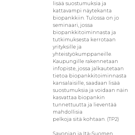
lisää suostumuksia ja
kattavampi näytekanta
biopankkiin. Tulossa on jo
seminaari, jossa
biopankkitoiminnasta ja
tutkimuksesta kerrotaan
yrityksille ja
yhteistyökumppaneille.
Kaupungille rakennetaan
infopiste, jossa jalkautetaan
tietoa biopankkitoiminnasta
kansalaisille, saadaan lisää
suostumuksia ja voidaan näin
kasvattaa biopankin
tunnettuutta ja lieventää
mahdollisia
pelkoja sitä kohtaan. (TP2)
Savonian ja Itä-Suomen