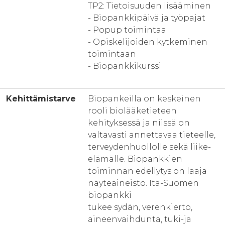
TP2: Tietoisuuden lisääminen
- Biopankkipäivä ja työpajat
- Popup toimintaa
- Opiskelijoiden kytkeminen
toimintaan
- Biopankkikurssi
Kehittämistarve
Biopankeilla on keskeinen
rooli biolääketieteen
kehityksessä ja niissä on
valtavasti annettavaa tieteelle,
terveydenhuollolle sekä liike-
elämälle. Biopankkien
toiminnan edellytys on laaja
näyteaineisto. Itä-Suomen
biopankki
tukee sydän, verenkierto,
aineenvaihdunta, tuki-ja