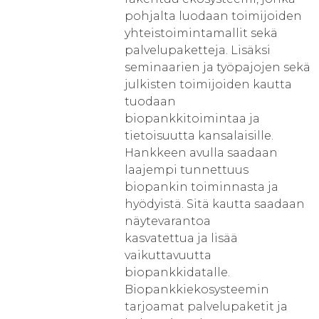
pohjalta luodaan toimijoiden
yhteistoimintamallit sekä
palvelupaketteja. Lisäksi
seminaarien ja työpajojen sekä
julkisten toimijoiden kautta
tuodaan
biopankkitoimintaa ja
tietoisuutta kansalaisille.
Hankkeen avulla saadaan
laajempi tunnettuus
biopankin toiminnasta ja
hyödyistä. Sitä kautta saadaan
näytevarantoa
kasvatettua ja lisää
vaikuttavuutta
biopankkidatalle.
Biopankkiekosysteemin
tarjoamat palvelupaketit ja