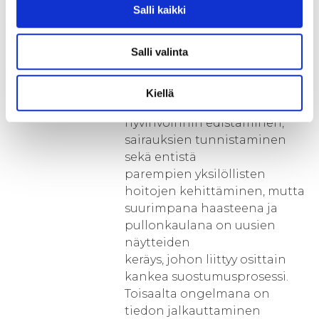
kansanterveyteen sekä
Salli kaikki
kaupalliseen hyödyntämiseen
teollisuuden sekä muiden
Salli valinta
keskeisten toimijoiden kanssa.
Biopankkien perustehtävään
Kiellä
kuuluu terveyden ja
hyvinvoinnin edistäminen,
sairauksien tunnistaminen
sekä entistä
parempien yksilöllisten
hoitojen kehittäminen, mutta
suurimpana haasteena ja
pullonkaulana on uusien
näytteiden
keräys, johon liittyy osittain
kankea suostumusprosessi.
Toisaalta ongelmana on
tiedon jalkauttaminen