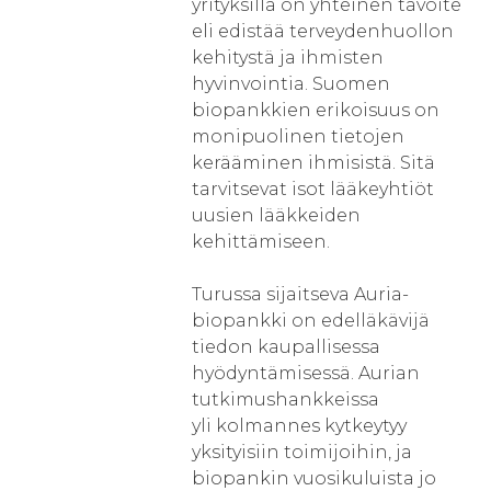
yrityksillä on yhteinen tavoite
eli edistää terveydenhuollon
kehitystä ja ihmisten
hyvinvointia. Suomen
biopankkien erikoisuus on
monipuolinen tietojen
kerääminen ihmisistä. Sitä
tarvitsevat isot lääkeyhtiöt
uusien lääkkeiden
kehittämiseen.
Turussa sijaitseva Auria-
biopankki on edelläkävijä
tiedon kaupallisessa
hyödyntämisessä. Aurian
tutkimushankkeissa
yli kolmannes kytkeytyy
yksityisiin toimijoihin, ja
biopankin vuosikuluista jo