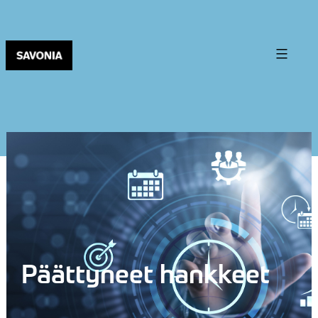
Päättyneet hankkeet