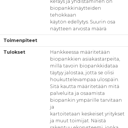
keräys ja yhdistäminen on
biopankkinäytteiden
tehokkaan
käytön edellytys. Suurin osa
näytteen arvosta määrä
Toimenpiteet
Tulokset
Hankkeessa määritetään
biopankkien asiakastarpeita,
millä tavoin biopankkidataa
täytyy jalostaa, jotta se olisi
houkuttelevampaa ulospäin.
Sitä kautta määritetään mitä
palveluita ja osaamista
biopankin ympärille tarvitaan
ja
kartoitetaan keskeiset yritykset
ja muut toimijat. Näistä
rakentuu ekosysteemi, jonka