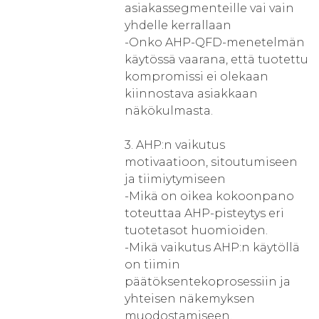
asiakassegmenteille vai vain
yhdelle kerrallaan
-Onko AHP-QFD-menetelmän
käytössä vaarana, että tuotettu
kompromissi ei olekaan
kiinnostava asiakkaan
näkökulmasta.
3. AHP:n vaikutus
motivaatioon, sitoutumiseen
ja tiimiytymiseen
-Mikä on oikea kokoonpano
toteuttaa AHP-pisteytys eri
tuotetasot huomioiden.
-Mikä vaikutus AHP:n käytöllä
on tiimin
päätöksentekoprosessiin ja
yhteisen näkemyksen
muodostamiseen.