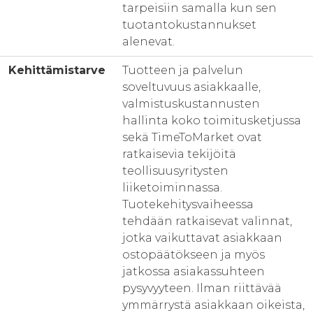
tarpeisiin samalla kun sen
tuotantokustannukset
alenevat.
Kehittämistarve
Tuotteen ja palvelun
soveltuvuus asiakkaalle,
valmistuskustannusten
hallinta koko toimitusketjussa
sekä TimeToMarket ovat
ratkaisevia tekijöitä
teollisuusyritysten
liiketoiminnassa.
Tuotekehitysvaiheessa
tehdään ratkaisevat valinnat,
jotka vaikuttavat asiakkaan
ostopäätökseen ja myös
jatkossa asiakassuhteen
pysyvyyteen. Ilman riittävää
ymmärrystä asiakkaan oikeista,