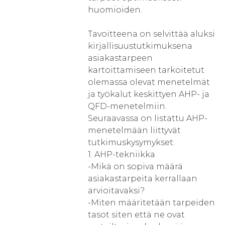
huomioiden.
Tavoitteena on selvittää aluksi
kirjallisuustutkimuksena
asiakastarpeen
kartoittamiseen tarkoitetut
olemassa olevat menetelmät
ja työkalut keskittyen AHP- ja
QFD-menetelmiin.
Seuraavassa on listattu AHP-
menetelmään liittyvät
tutkimuskysymykset:
1. AHP-tekniikka
-Mikä on sopiva määrä
asiakastarpeita kerrallaan
arvioitavaksi?
-Miten määritetään tarpeiden
tasot siten että ne ovat