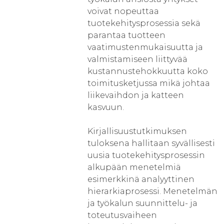
voivat nopeuttaa
tuotekehitysprosessia sekä
parantaa tuotteen
vaatimustenmukaisuutta ja
valmistamiseen liittyvää
kustannustehokkuutta koko
toimitusketjussa mikä johtaa
liikevaihdon ja katteen
kasvuun.
Kirjallisuustutkimuksen
tuloksena hallitaan syvällisesti
uusia tuotekehitysprosessin
alkupään menetelmiä
esimerkkinä analyyttinen
hierarkiaprosessi. Menetelmän
ja työkalun suunnittelu- ja
toteutusvaiheen