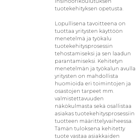
insinöörikoulutuksen
tuotekehityksen opetusta.
Lopullisena tavoitteena on
tuottaa yritysten käyttöön
menetelmä ja työkalu
tuotekehitysprosessin
tehostamiseksi ja sen laadun
parantamiseksi. Kehitetyn
menetelmän ja työkalun avulla
yritysten on mahdollista
huomioida eri toimintojen ja
osastojen tarpeet mm.
valmistettavuuden
näkökulmasta sekä osallistaa
asiakas tuotekehitysprosessiin
tuotteen määrittelyvaiheessa.
Tämän tuloksena kehitetty
tuote vastaa asiakkaiden