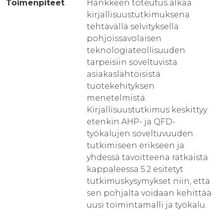
Toimenpiteet
Hankkeen toteutus alkaa
kirjallisuustutkimuksena
tehtävällä selvityksellä
pohjoissavolaisen
teknologiateollisuuden
tarpeisiin soveltuvista
asiakaslähtöisistä
tuotekehityksen
menetelmistä.
Kirjallisuustutkimus keskittyy
etenkin AHP- ja QFD-
työkalujen soveltuvuuden
tutkimiseen erikseen ja
yhdessä tavoitteena ratkaista
kappaleessa 5.2 esitetyt
tutkimuskysymykset niin, että
sen pohjalta voidaan kehittää
uusi toimintamalli ja työkalu.