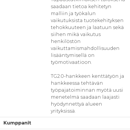
saadaan tietoa kehitetyn
malliin ja työkalun
vaikutuksista tuotekehityksen
tehokkuuteen ja laatuun sekä
siihen mikä vaikutus
henkilöstön
vaikuttamismahdollisuuden
lisääntymisellä on
työmotivaatioon.
TG2.0-hankkeen kenttätyön ja
hankkeessa tehtävän
työpajatoiminnan myötä uusi
menetelmä saadaan laajasti
hyödynnettyä alueen
yrityksissä.
Kumppanit