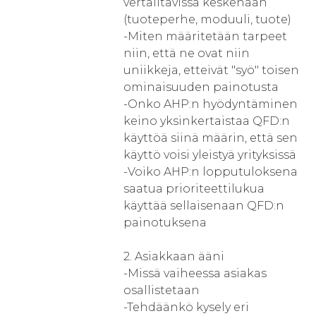
vertailtavissa keskenään
(tuoteperhe, moduuli, tuote)
-Miten määritetään tarpeet
niin, että ne ovat niin
uniikkeja, etteivät "syö" toisen
ominaisuuden painotusta
-Onko AHP:n hyödyntäminen
keino yksinkertaistaa QFD:n
käyttöä siinä määrin, että sen
käyttö voisi yleistyä yrityksissä
-Voiko AHP:n lopputuloksena
saatua prioriteettilukua
käyttää sellaisenaan QFD:n
painotuksena
2. Asiakkaan ääni
-Missä vaiheessa asiakas
osallistetaan
-Tehdäänkö kysely eri