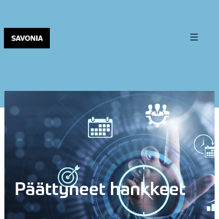
Päättyneet hankkeet