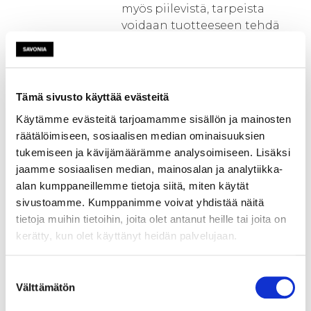
myös piilevistä, tarpeista
voidaan tuotteeseen tehdä
täysin tarpeettomia
ominaisuuksia, jotka lisäävät
kustannuksia ja kasvattavat
tarpeettomasti tuotteen
Tämä sivusto käyttää evästeitä
hintaa. Ilman riittävän
Käytämme evästeitä tarjoamamme sisällön ja mainosten
syvällistä asiakastuntemusta
räätälöimiseen, sosiaalisen median ominaisuuksien
tuotteesta voi jäädä pois
tukemiseen ja kävijämäärämme analysoimiseen. Lisäksi
merkittävää kilpailuetua
jaamme sosiaalisen median, mainosalan ja analytiikka-
kasvattavia ominaisuuksia.
alan kumppaneillemme tietoja siitä, miten käytät
Tämän hankkeen tavoitteena
sivustoamme. Kumppanimme voivat yhdistää näitä
on kehittää työkalu ja
tietoja muihin tietoihin, joita olet antanut heille tai joita on
menetelmä, jonka avulla
kerätty, kun olet käyttänyt heidän palvelujaan.
yritykset pystyvät nopeaan
tuotekehitykseen asiakkaan ja
Suostumuksen
toimitusketjun tarpeet
Välttämätön
valinta
huomioiden.