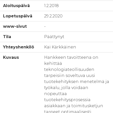
Aloituspäivä
1.2.2018
Lopetuspäivä
29.2.2020
www-sivut
-
Tila
Päättynyt
Yhteyshenkilö
Kai Kärkkäinen
Kuvaus
Hankkeen tavoitteena on
kehittää
teknologiateollisuuden
tarpeisiin soveltuva uusi
tuotekehityksen menetelmä ja
työkalu, jolla voidaan
nopeuttaa
tuotekehitysprosessia
asiakkaan ja toimitusketjun
tarpeet optimaalisesti