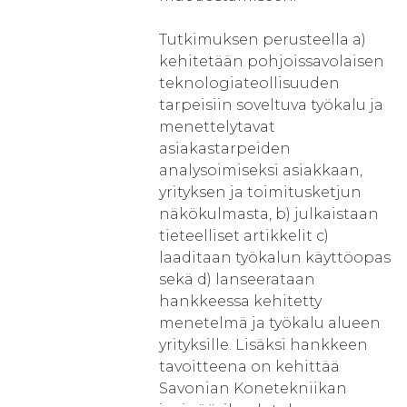
Tutkimuksen perusteella a)
kehitetään pohjoissavolaisen
teknologiateollisuuden
tarpeisiin soveltuva työkalu ja
menettelytavat
asiakastarpeiden
analysoimiseksi asiakkaan,
yrityksen ja toimitusketjun
näkökulmasta, b) julkaistaan
tieteelliset artikkelit c)
laaditaan työkalun käyttöopas
sekä d) lanseerataan
hankkeessa kehitetty
menetelmä ja työkalu alueen
yrityksille. Lisäksi hankkeen
tavoitteena on kehittää
Savonian Konetekniikan