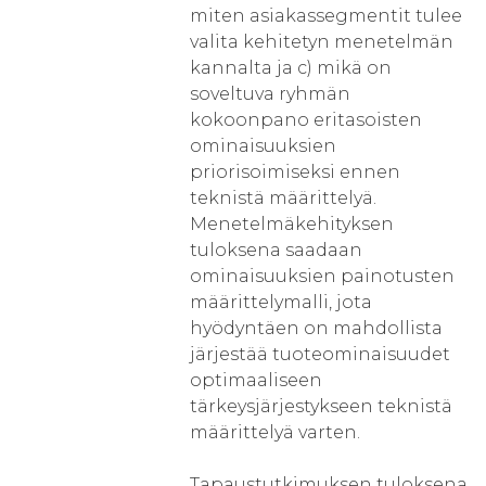
miten asiakassegmentit tulee
valita kehitetyn menetelmän
kannalta ja c) mikä on
soveltuva ryhmän
kokoonpano eritasoisten
ominaisuuksien
priorisoimiseksi ennen
teknistä määrittelyä.
Menetelmäkehityksen
tuloksena saadaan
ominaisuuksien painotusten
määrittelymalli, jota
hyödyntäen on mahdollista
järjestää tuoteominaisuudet
optimaaliseen
tärkeysjärjestykseen teknistä
määrittelyä varten.
Tapaustutkimuksen tuloksena