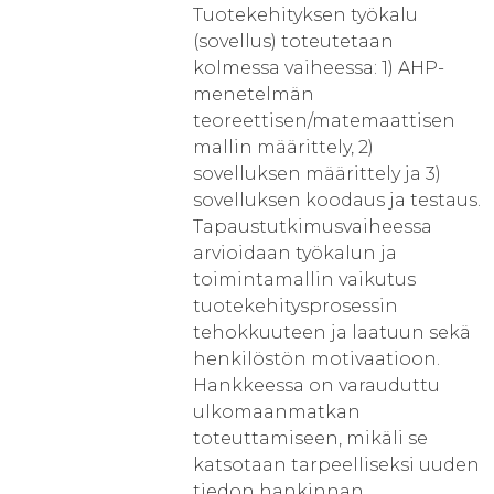
Tuotekehityksen työkalu
(sovellus) toteutetaan
kolmessa vaiheessa: 1) AHP-
menetelmän
teoreettisen/matemaattisen
mallin määrittely, 2)
sovelluksen määrittely ja 3)
sovelluksen koodaus ja testaus.
Tapaustutkimusvaiheessa
arvioidaan työkalun ja
toimintamallin vaikutus
tuotekehitysprosessin
tehokkuuteen ja laatuun sekä
henkilöstön motivaatioon.
Hankkeessa on varauduttu
ulkomaanmatkan
toteuttamiseen, mikäli se
katsotaan tarpeelliseksi uuden
tiedon hankinnan