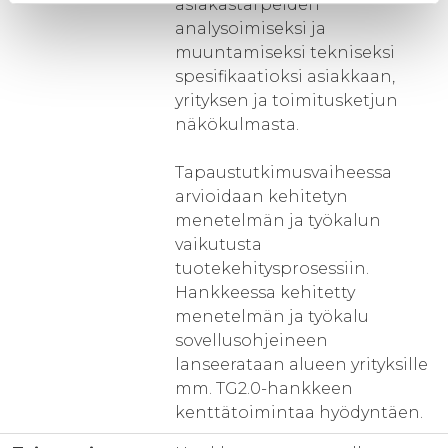
asiakastarpeiden
analysoimiseksi ja
muuntamiseksi tekniseksi
spesifikaatioksi asiakkaan,
yrityksen ja toimitusketjun
näkökulmasta.
Tapaustutkimusvaiheessa
arvioidaan kehitetyn
menetelmän ja työkalun
vaikutusta
tuotekehitysprosessiin.
Hankkeessa kehitetty
menetelmän ja työkalu
sovellusohjeineen
lanseerataan alueen yrityksille
mm. TG2.0-hankkeen
kenttätoimintaa hyödyntäen.