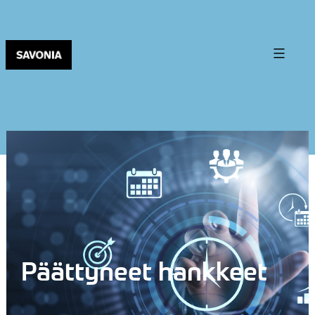
Päättyneet hankkeet