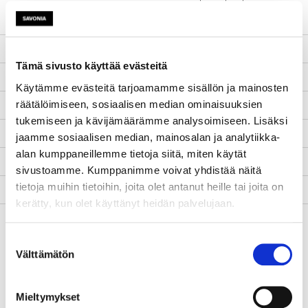
osaamisen ja hyödyntämisen
kehittäminen
Aloituspäivä
1.1.2018
Tämä sivusto käyttää evästeitä
Lopetuspäivä
31.10.2020
Käytämme evästeitä tarjoamamme sisällön ja mainosten
räätälöimiseen, sosiaalisen median ominaisuuksien
www-sivut
-
tukemiseen ja kävijämäärämme analysoimiseen. Lisäksi
Tila
Päättynyt
jaamme sosiaalisen median, mainosalan ja analytiikka-
alan kumppaneillemme tietoja siitä, miten käytät
Yhteyshenkilö
Tiina Arpola
sivustoamme. Kumppanimme voivat yhdistää näitä
tietoja muihin tietoihin, joita olet antanut heille tai joita on
Kuvaus
kerätty, kun olet käyttänyt heidän palvelujaan.
Kehittämistarve
Yksi Pohjois-Savon
merkittävimmistä
Suostumuksen
osaamisalueista on terveys- ja
Välttämätön
valinta
hyvinvoinnin osaaminen ja
tutkimus sekä niihin
Mieltymykset
perustuvat yritykset. Koulutus-