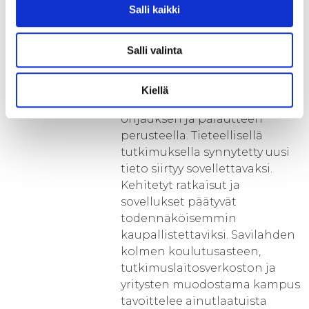
tukevat vaikuttavaa alueellista
Salli kaikki
yhteistyötä. Vaikuttavuuden
luomisessa keskeistä on eri
Salli valinta
toimijoiden välisen
vuorovaikutuksen lisääminen.
Koulutustoiminta kehittyy
Kiellä
elinkeinoelämän antaman
ohjauksen ja palautteen
perusteella. Tieteellisellä
tutkimuksella synnytetty uusi
tieto siirtyy sovellettavaksi.
Kehitetyt ratkaisut ja
sovellukset päätyvät
todennäköisemmin
kaupallistettaviksi. Savilahden
kolmen koulutusasteen,
tutkimuslaitosverkoston ja
yritysten muodostama kampus
tavoittelee ainutlaatuista