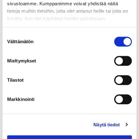
sivustoamme. Kumppanimme voivat yhdistää näitä
oy ja Savon
tietoja muihin tietoihin, joita olet antanut heille tai joita on
koulutuskuntayhtymä tekevät
kerätty, kun olet käyttänyt heidän palvelujaan.
vuoden 2017 aikana
tilaratkaisut, joissa puhutaan
Suostumuksen
noin 40 000 m2 uusista
Välttämätön
valinta
Savilahteen sijoittuvista
tilatarpeesta vuoteen 2020
mennessä. Investointina
Mieltymykset
kokonaisuus on 70-80 milj
euroa. Nämä tilaratkaisut
Tilastot
käynnistävät Savilahden
kehittymisen uudeksi ja
ainutlaatuiseksi innovaatio- ja
Markkinointi
yrityskeskittymäksi.
Hankkeella pyritään
Näytä tiedot
varmistamaan, että
kampuksen tilaratkaisut