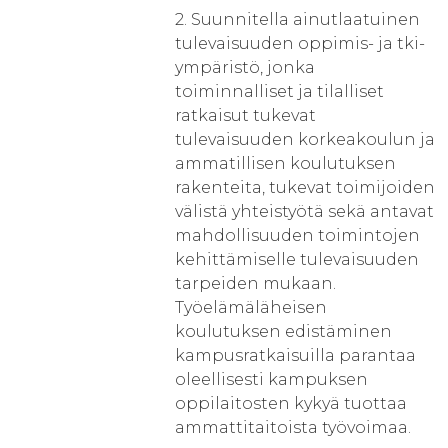
2. Suunnitella ainutlaatuinen
tulevaisuuden oppimis- ja tki-
ympäristö, jonka
toiminnalliset ja tilalliset
ratkaisut tukevat
tulevaisuuden korkeakoulun ja
ammatillisen koulutuksen
rakenteita, tukevat toimijoiden
välistä yhteistyötä sekä antavat
mahdollisuuden toimintojen
kehittämiselle tulevaisuuden
tarpeiden mukaan.
Työelämäläheisen
koulutuksen edistäminen
kampusratkaisuilla parantaa
oleellisesti kampuksen
oppilaitosten kykyä tuottaa
ammattitaitoista työvoimaa.