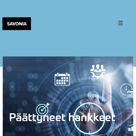
Päättyneet hankkeet