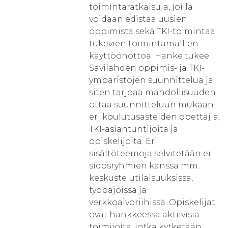
toimintaratkaisuja, joilla
voidaan edistää uusien
oppimista sekä TKI-toimintaa
tukevien toimintamallien
käyttöönottoa. Hanke tukee
Savilahden oppimis- ja TKI-
ympäristöjen suunnittelua ja
siten tarjoaa mahdollisuuden
ottaa suunnitteluun mukaan
eri koulutusasteiden opettajia,
TKI-asiantuntijoita ja
opiskelijoita. Eri
sisältöteemoja selvitetään eri
sidosryhmien kanssa mm.
keskustelutilaisuuksissa,
työpajoissa ja
verkkoaivoriihissä. Opiskelijat
ovat hankkeessa aktiivisia
toimijoita, jotka kytketään