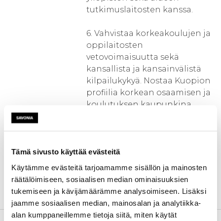
tutkimuslaitosten kanssa.
6. Vahvistaa korkeakoulujen ja
oppilaitosten
vetovoimaisuutta sekä
kansallista ja kansainvälistä
kilpailukykyä. Nostaa Kuopion
profiilia korkean osaamisen ja
koulutuksen kaupunkina.
7. Suunnitella tilaratkaisuja,
joilla kampuksen
kansainvälisten opiskelijoiden
Tämä sivusto käyttää evästeitä
toiminta saadaan
Käytämme evästeitä tarjoamamme sisällön ja mainosten
hyödynnettyä nykyistä
räätälöimiseen, sosiaalisen median ominaisuuksien
paremmin opiskelijoiden ja
tukemiseen ja kävijämäärämme analysoimiseen. Lisäksi
yritysten aktivoimisessa.
jaamme sosiaalisen median, mainosalan ja analytiikka-
alan kumppaneillemme tietoja siitä, miten käytät
Kehittämistarve
Savonia-ammattikorkeakoulu