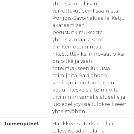
yhteiskunnallisen
vaikuttavuuden lisäämistä
Pohjois-Savon alueelle. Ketju
akateemisen
perustutkimuksesta
yhteiskuntaa ja sen
elinkeinotoimintaa
rikastuttaviksi innovaatioiksi
on pitkä ja vaatii
toteutuakseen lukuisia
toimijoita. Savilahden
kehittyminen tuo tämän
ketjun keskeisiä toimijoita
tiiviimmin samalle alueelle ja
luo edellytyksiä tulokselliseen
yhteistyöhön.
Toimenpiteet
Hankkeessa tarkastellaan
tulevaisuuden tila- ja