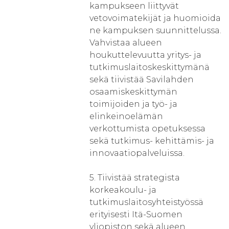
kampukseen liittyvät
vetovoimatekijät ja huomioida
ne kampuksen suunnittelussa.
Vahvistaa alueen
houkuttelevuutta yritys- ja
tutkimuslaitoskeskittymänä
sekä tiivistää Savilahden
osaamiskeskittymän
toimijoiden ja työ- ja
elinkeinoelämän
verkottumista opetuksessa
sekä tutkimus- kehittämis- ja
innovaatiopalveluissa.
5. Tiivistää strategista
korkeakoulu- ja
tutkimuslaitosyhteistyössä
erityisesti Itä-Suomen
yliopiston sekä alueen