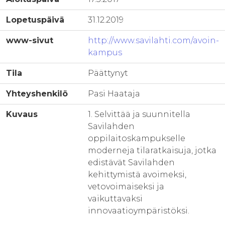
Lopetuspäivä
31.12.2019
www-sivut
http://www.savilahti.com/avoin-
kampus
Tila
Päättynyt
Yhteyshenkilö
Pasi Haataja
Kuvaus
1. Selvittää ja suunnitella
Savilahden
oppilaitoskampukselle
moderneja tilaratkaisuja, jotka
edistävät Savilahden
kehittymistä avoimeksi,
vetovoimaiseksi ja
vaikuttavaksi
innovaatioympäristöksi.