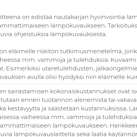
tteena on edistää nautakarjan hyvinvointia l
-ammattimaiseen lämpökuvaukseen. Tarkoituksen
tuvia ohjeistuksia lämpökuvauksesta.
 eläimelle riskitön tutkimusmenetelmä, jonka
aiheessa mm. vammoja ja tulehduksia. Kuvaami
. Esimerkiksi utaretulehdusten, jalkaongelmi
vauksen avulla olisi hyödyksi niin eläimelle kuin
n sairastamisen kokonaiskustannukset ovat iso r
ututaan ennen tuotannon alenemista tai vakava
ekä kestävyyttä ja säästetään kustannuksissa.
aisessa vaiheessa mm. vammoja ja tulehduksia
i-ammattimaiseen lämpökuvaukseen. Hankkeen t
tuvia lämpökuvauslaitteita sekä laatia käytännö