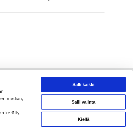
Salli kaikki
an
sen median,
Salli valinta
on kerätty,
Kiellä