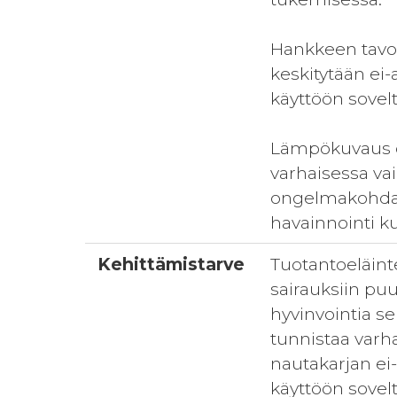
Hankkeen tavoi
keskitytään ei
käyttöön sovel
Lämpökuvaus on
varhaisessa v
ongelmakohdat
havainnointi ku
Kehittämistarve
Tuotantoeläinte
sairauksiin pu
hyvinvointia s
tunnistaa varh
nautakarjan e
käyttöön sovel