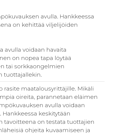
ämpökuvauksen avulla. Hankkeessa
a on kehittää viljelijöiden
 avulla voidaan havaita
nen on nopea tapa löytää
en tai sorkkaongelmien
 tuottajallekin.
asite maatalousyrittäjille. Mikäli
mpia oireita, parannetaan eläimen
 Lämpökuvauksen avulla voidaan
. Hankkeessa keskitytään
avoitteena on testata tuottajien
nläheisiä ohjeita kuvaamiseen ja