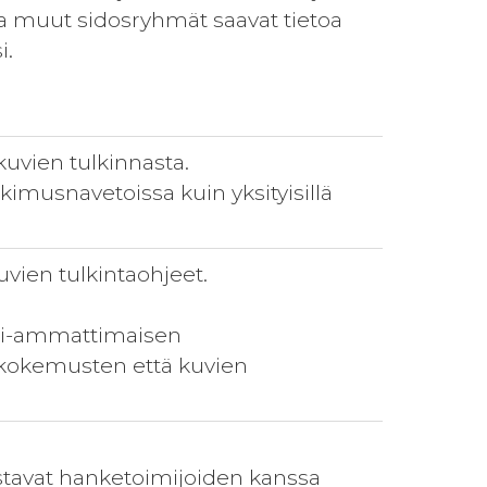
 ja muut sidosryhmät saavat tietoa
i.
uvien tulkinnasta.
imusnavetoissa kuin yksityisillä
ien tulkintaohjeet.
 Ei-ammattimaisen
äkokemusten että kuvien
stavat hanketoimijoiden kanssa