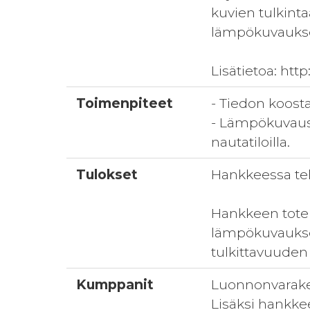
kuvien tulkinta
lämpökuvaukses
Lisätietoa: http
Toimenpiteet
- Tiedon koos
- Lämpökuvauso
nautatiloilla.
Tulokset
Hankkeessa te
Hankkeen toteu
lämpökuvauksen
tulkittavuuden 
Kumppanit
Luonnonvarake
Lisäksi hankke