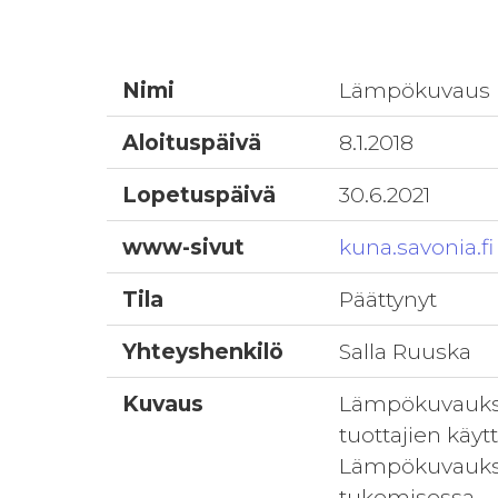
Nimi
Lämpökuvaus n
Aloituspäivä
8.1.2018
Lopetuspäivä
30.6.2021
www-sivut
kuna.savonia.fi
Tila
Päättynyt
Yhteyshenkilö
Salla Ruuska
Kuvaus
Lämpökuvauksen
tuottajien käyt
Lämpökuvauksest
tukemisessa.