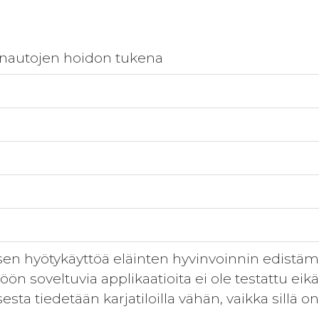
autojen hoidon tukena
 hyötykäyttöä eläinten hyvinvoinnin edistämis
töön soveltuvia applikaatioita ei ole testattu eik
a tiedetään karjatiloilla vähän, vaikka sillä on