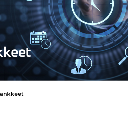
kkeet
hankkeet