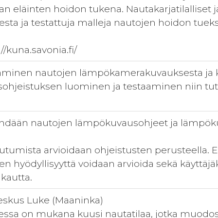
an eläinten hoidon tukena. Nautakarjatilalliset
ta ja testattuja malleja nautojen hoidon tueks
://kuna.savonia.fi/
taminen nautojen lämpökamerakuvauksesta ja k
hjeistuksen luominen ja testaaminen niin tutk
hdään nautojen lämpökuvausohjeet ja lämpökuv
tumista arvioidaan ohjeistusten perusteella.
 hyödyllisyyttä voidaan arvioida sekä käyttäj
kautta.
skus Luke (Maaninka)
essa on mukana kuusi nautatilaa, jotka muodo