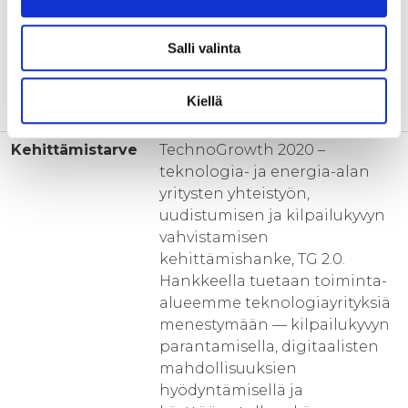
Ski-analyysit
Infotilaisuudet ja
yhteistyömuiden hankkeiden
Salli valinta
kanssa
Henkilöstön
Kiellä
osaamisenedistäminen
Kehittämistarve
TechnoGrowth 2020 –
teknologia- ja energia-alan
yritysten yhteistyön,
uudistumisen ja kilpailukyvyn
vahvistamisen
kehittämishanke, TG 2.0.
Hankkeella tuetaan toiminta-
alueemme teknologiayrityksiä
menestymään — kilpailukyvyn
parantamisella, digitaalisten
mahdollisuuksien
hyödyntämisellä ja