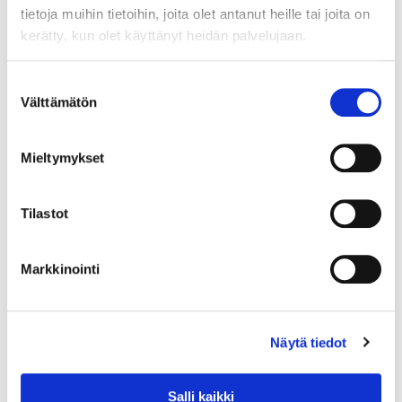
tietoja muihin tietoihin, joita olet antanut heille tai joita on
mahdollisuuksien
kerätty, kun olet käyttänyt heidän palvelujaan.
hyödyntäminen ja
tehokkaampi käyttöönotto
Suostumuksen
Välttämätön
Pk-yritysten tiiviimpi
valinta
keskinäinen verkostoituminen
ja oppilaitosyhteistyön
Mieltymykset
syventäminen sekä TKI-
ympäristöjen tehokkaampi
käyttö sekä kehittäminen ja
Tilastot
tuotekehitys-ja
innovaatiotoiminnan
Markkinointi
aktivointi
Tuotannon kannattavuuden ja
strategisten kyvykkyyksien
kehittäminen sekä energia-ja
Näytä tiedot
materiaalitehokkuuden ja
kiertotalouden edistäminen
Salli kaikki