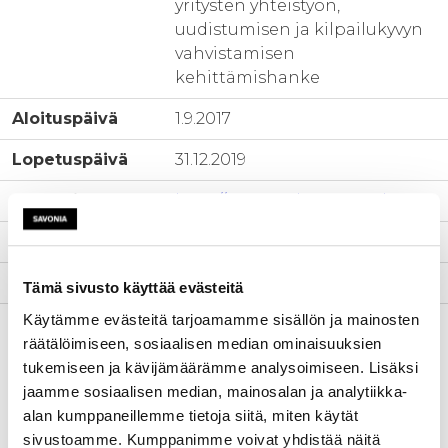
yritysten yhteistyön,
uudistumisen ja kilpailukyvyn
vahvistamisen
kehittämishanke
Aloituspäivä
1.9.2017
Lopetuspäivä
31.12.2019
www-sivut
http://www.technogrowth.fi
Tila
Päättynyt
Yhteyshenkilö
Jari-Pekka Jääskeläinen
Tämä sivusto käyttää evästeitä
Käytämme evästeitä tarjoamamme sisällön ja mainosten
Kuvaus
Pk-yritysten kansainvälinen
räätälöimiseen, sosiaalisen median ominaisuuksien
kilpailu-ja uusiutumiskyky
tukemiseen ja kävijämäärämme analysoimiseen. Lisäksi
paranee ja kv-liiketoiminta
jaamme sosiaalisen median, mainosalan ja analytiikka-
kasvaa
alan kumppaneillemme tietoja siitä, miten käytät
sivustoamme. Kumppanimme voivat yhdistää näitä
Digitalisuuden