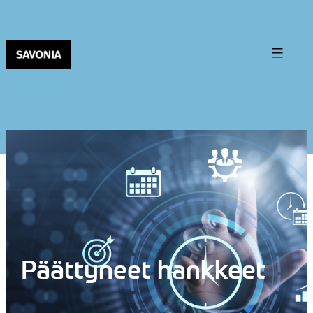
Päättyneet hankkeet