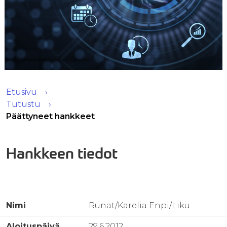
Etusivu
Tutustu
Päättyneet hankkeet
Hankkeen tiedot
Nimi
Runat/Karelia Enpi/Liku
Aloituspäivä
29.6.2012