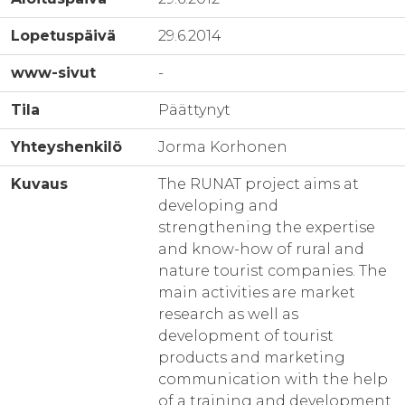
Lopetuspäivä
29.6.2014
www-sivut
-
Tila
Päättynyt
Yhteyshenkilö
Jorma Korhonen
Kuvaus
The RUNAT project aims at
developing and
strengthening the expertise
and know-how of rural and
nature tourist companies. The
main activities are market
research as well as
development of tourist
products and marketing
communication with the help
of a training and development