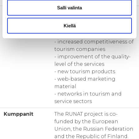
Salli valinta
Tulokset
Expected results:
- updated information and
Kiellä
insight on the potential
customers
- increased competitiveness of
tourism companies
- improvement of the quality-
level of the services
- new tourism products
- web-based marketing
material
- networks in tourism and
service sectors
Kumppanit
The RUNAT project is co-
funded by the European
Union, the Russian Federation
and the Republic of Finland.