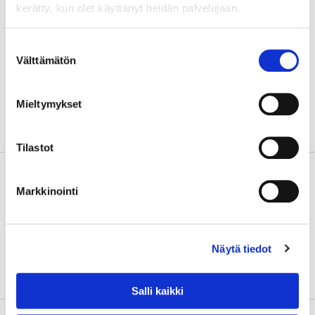
development process also
kerätty, kun olet käyttänyt heidän palvelujaan.
includes benchmarking,
target oriented development
Suostumuksen
process of companies,
Välttämätön
valinta
improvement of e-marketing
skills as well as networking
between tourism and service
Mieltymykset
enterprises and authorities in
the areas.
Tilastot
Kehittämistarve
RUNAT - Product development
and development of market
Markkinointi
insight and e-marketing of
rural and nature tourism
Näytä tiedot
Salli kaikki
Toimenpiteet