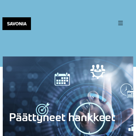
Päättyneet hankkeet