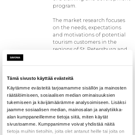
program.
The market research focuses
on the needs, expectations
and motivations of potential
tourism customers in the
regions of St. Petersburg and
Moscow. Also the market
potential in Central European
target markets for rural
holiday will be investigated.
Tämä sivusto käyttää evästeitä
Käytämme evästeitä tarjoamamme sisällön ja mainosten
The results of the market
räätälöimiseen, sosiaalisen median ominaisuuksien
research will be utilized in
tukemiseen ja kävijämäärämme analysoimiseen. Lisäksi
training the companies to
jaamme sosiaalisen median, mainosalan ja analytiikka-
develop new products and
alan kumppaneillemme tietoja siitä, miten käytät
improve the quality of their
sivustoamme. Kumppanimme voivat yhdistää näitä
services. The training and
tietoja muihin tietoihin, joita olet antanut heille tai joita on