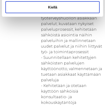
perusterveydenhuollon
seulontatutkimusasiakkaan,
Kiellä
depressiopotilaan ja
työterveyshuollon asiakkaan
palvelut; kuvataan nykyiset
palveluprosessit, kehitetään
sähköistä asiointia näihin
palveluihin ja mallinnetaan
uudet palvelut ja niihin liittyvät
työ- ja toimintaprosessit
- Suunnitellaan kehitettyjen
sähköisten palvelujen
käyttöönotto, valmennetaan ja
tuetaan asiakkaat käyttämään
palveluja
- Kehitetään ja otetaan
käyttöön sähköisiä
konsultaatio- ja
kokouskäytäntöjä