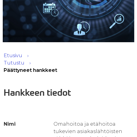
Etusivu
Tutustu
Päättyneet hankkeet
Hankkeen tiedot
Nimi
Omahoitoa ja etähoitoa
tukevien asiakaslähtöisten