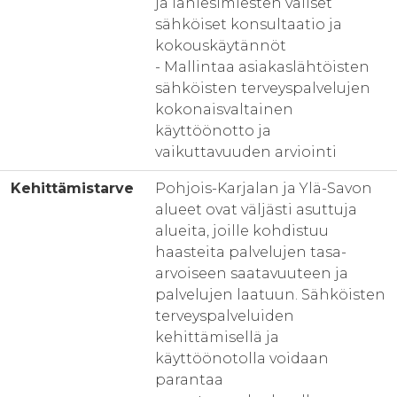
ja lähiesimiesten väliset
sähköiset konsultaatio ja
kokouskäytännöt
- Mallintaa asiakaslähtöisten
sähköisten terveyspalvelujen
kokonaisvaltainen
käyttöönotto ja
vaikuttavuuden arviointi
Kehittämistarve
Pohjois-Karjalan ja Ylä-Savon
alueet ovat väljästi asuttuja
alueita, joille kohdistuu
haasteita palvelujen tasa-
arvoiseen saatavuuteen ja
palvelujen laatuun. Sähköisten
terveyspalveluiden
kehittämisellä ja
käyttöönotolla voidaan
parantaa