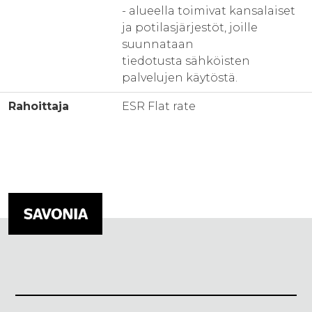
- alueella toimivat kansalaiset
ja potilasjärjestöt, joille
suunnataan
tiedotusta sähköisten
palvelujen käytöstä.
Rahoittaja
ESR Flat rate