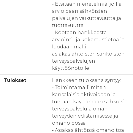
- Etsitään menetelmiä, joilla
arvioidaan sähköisten
palvelujen vaikuttavuutta ja
tuottavuutta
- Kootaan hankkeesta
arviointi- ja kokemustietoa ja
luodaan malli
asiakaslähtöisten sähköisten
terveyspalvelujen
käyttöönotolle
Tulokset
Hankkeen tuloksena syntyy:
- Toimintamalli miten
kansalaisia aktivoidaan ja
tuetaan käyttämään sähköisiä
terveyspalveluja oman
terveyden edistämisessä ja
omahoidossa
- Asiakaslähtöisiä omahoitoa