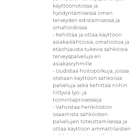
käyttöönotossa ja
hyödyntämisessä oman
terveyden edistämisessä ja
omahoidossa.
- Kehittää ja ottaa käyttöön
asiakaslähtöisiä, omahoitoa ja
etäohjausta tukevia sähköisiä
terveyspalveluja eri
asiakasryhmille
- Uudistaa hoitopolkuja, joissa
otetaan käyttöön sähköisiä
palveluja sekä kehittää niihin
liittyviä työ- ja
toimintaprosesseja
- Vahvistaa henkilöstön
osaamista sähköisten
palvelujen toteuttamisessa ja
ottaa käyttöön ammattilaisten