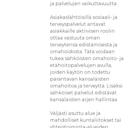
ja palvelujen vaikuttavuutta.
Asiakaslähtöisillä sosiaali- ja
terveyspalvelut antavat
asiakkaille aktiivisen roolin
ottaa vastuuta oman
terveytensä edistämisestä ja
omahoidosta. Tätä voidaan
tukea sähköisten omahoito- ja
etähoitopalvelujen avulla,
joiden käytön on todettu
parantavan kansalaisten
omahoitoa ja terveyttä. Lisäksi
sähköiset palvelut edistävät
kansalaisten arjen hallintaa.
Väljästi asuttu alue ja
mahdolliset kuntaliitokset tai
yhteistoiminta-alueiden