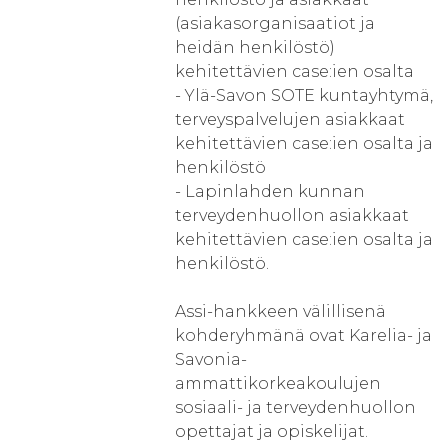
(asiakasorganisaatiot ja
heidän henkilöstö)
kehitettävien case:ien osalta
- Ylä-Savon SOTE kuntayhtymä,
terveyspalvelujen asiakkaat
kehitettävien case:ien osalta ja
henkilöstö
- Lapinlahden kunnan
terveydenhuollon asiakkaat
kehitettävien case:ien osalta ja
henkilöstö.
Assi-hankkeen välillisenä
kohderyhmänä ovat Karelia- ja
Savonia-
ammattikorkeakoulujen
sosiaali- ja terveydenhuollon
opettajat ja opiskelijat.