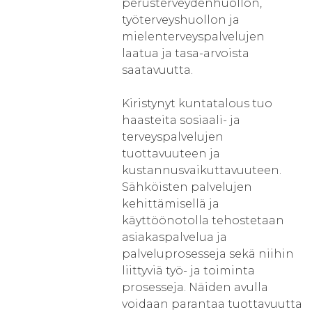
perusterveydenhuollon,
työterveyshuollon ja
mielenterveyspalvelujen
laatua ja tasa-arvoista
saatavuutta.
Kiristynyt kuntatalous tuo
haasteita sosiaali- ja
terveyspalvelujen
tuottavuuteen ja
kustannusvaikuttavuuteen.
Sähköisten palvelujen
kehittämisellä ja
käyttöönotolla tehostetaan
asiakaspalvelua ja
palveluprosesseja sekä niihin
liittyviä työ- ja toiminta
prosesseja. Näiden avulla
voidaan parantaa tuottavuutta