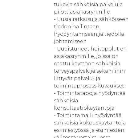
tukevia sähköisiä palveluja
pilottiasiakasryhmille
- Uusia ratkaisuja sähköiseen
tiedon hallintaan,
hyödyntämiseen ja tiedolla
johtamiseen
- Uudistuneet hoitopolut eri
asiakasryhmille, joissa on
otettu käyttöön sähköisiä
terveyspalveluja sekä niihin
liittyvät palvelu- ja
toimintaprosessikuvaukset
- Toimintatapoja hyödyntää
sähköisiä
konsultaatiokäytäntöjä
- Toimintamalli hyödyntää
sähköisiä kokouskäytäntöjä
esimiestyössä ja esimiesten
välisessä vertaistuessa.