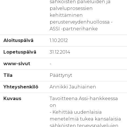
sähköisten palveluiden ja
palveluprosessien
kehittäminen
perusterveydenhuollossa -
ASSI -partnerihanke
Aloituspäivä
1.10.2012
Lopetuspäivä
31.12.2014
www-sivut
-
Tila
Päättynyt
Yhteyshenkilö
Annikki Jauhiainen
Kuvaus
Tavoitteena Assi-hankkeessa
on
- Kehittää uudenlaisia
menetelmiä tukea kansalaisia
sähköisten terveyspalvelujen