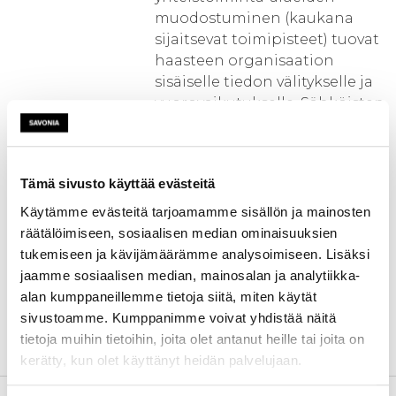
muodostuminen (kaukana
sijaitsevat toimipisteet) tuovat
haasteen organisaation
sisäiselle tiedon välitykselle ja
vuorovaikutukselle. Sähköisten
kokous- ja
konsultaatiokäytäntöjen
avulla voidaan tehostaa
Tämä sivusto käyttää evästeitä
organisaation toimintaa,
edistää
Käytämme evästeitä tarjoamamme sisällön ja mainosten
tiedon ja osaamisen
räätälöimiseen, sosiaalisen median ominaisuuksien
liikkumista, mahdollistaa
tukemiseen ja kävijämäärämme analysoimiseen. Lisäksi
työntekijöiden ja esimiesten
jaamme sosiaalisen median, mainosalan ja analytiikka-
vertaistuki ja parantaa
alan kumppaneillemme tietoja siitä, miten käytät
tuottavuutta (mm.
sivustoamme. Kumppanimme voivat yhdistää näitä
matkakustannusten
tietoja muihin tietoihin, joita olet antanut heille tai joita on
säästyminen).
kerätty, kun olet käyttänyt heidän palvelujaan.
Toimenpiteet
- Kysely kansalaisille tieto- ja