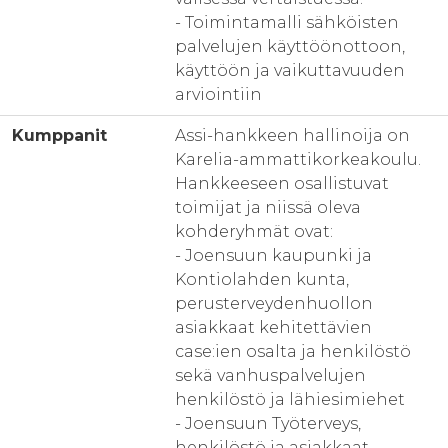
- Toimintamalli sähköisten
palvelujen käyttöönottoon,
käyttöön ja vaikuttavuuden
arviointiin
Kumppanit
Assi-hankkeen hallinoija on
Karelia-ammattikorkeakoulu.
Hankkeeseen osallistuvat
toimijat ja niissä oleva
kohderyhmät ovat:
- Joensuun kaupunki ja
Kontiolahden kunta,
perusterveydenhuollon
asiakkaat kehitettävien
case:ien osalta ja henkilöstö
sekä vanhuspalvelujen
henkilöstö ja lähiesimiehet
- Joensuun Työterveys,
henkilöstö ja asiakkaat