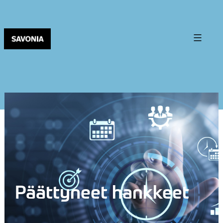
Päättyneet hankkeet