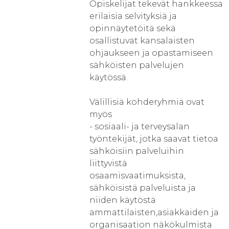
Opiskelijat tekevät hankkeessa
erilaisia selvityksiä ja
opinnäytetöitä sekä
osallistuvat kansalaisten
ohjaukseen ja opastamiseen
sähköisten palvelujen
käytössä.
Välillisiä kohderyhmiä ovat
myös
- sosiaali- ja terveysalan
työntekijät, jotka saavat tietoa
sähköisiin palveluihin
liittyvistä
osaamisvaatimuksista,
sähköisistä palveluista ja
niiden käytöstä
ammattilaisten,asiakkaiden ja
organisaation näkökulmista