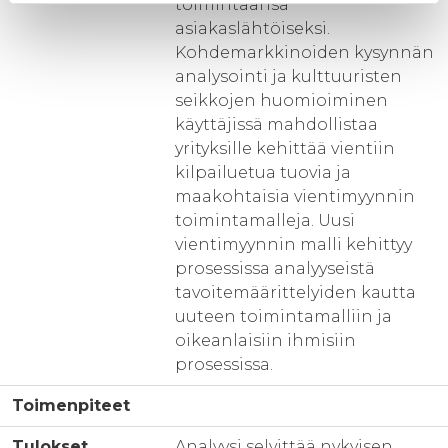
toimintaansa
asiakaslähtöiseksi.
Kohdemarkkinoiden kysynnän
analysointi ja kulttuuristen
seikkojen huomioiminen
käyttäjissä mahdollistaa
yrityksille kehittää vientiin
kilpailuetua tuovia ja
maakohtaisia vientimyynnin
toimintamalleja. Uusi
vientimyynnin malli kehittyy
prosessissa analyyseistä
tavoitemäärittelyiden kautta
uuteen toimintamalliin ja
oikeanlaisiin ihmisiin
prosessissa.
Toimenpiteet
Tulokset
Analyysi selvittää nykyisen