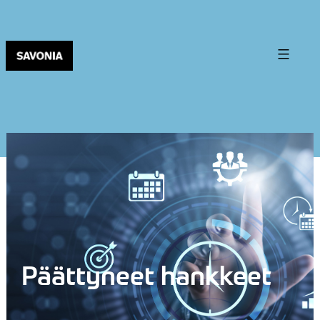
Päättyneet hankkeet