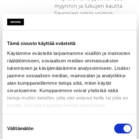
myynnin ja lukujen kautta
Savonian omin voimin.
Myyntihenkilöstön, heidän
toimintatapojen
analysoinnissa ja
kehittämisessä hankimme
Tämä sivusto käyttää evästeitä
osaamista yrityksiin
Käytämme evästeitä tarjoamamme sisällön ja mainosten
erikoistuneista
räätälöimiseen, sosiaalisen median ominaisuuksien
henkilöstöhallinnon
tukemiseen ja kävijämäärämme analysoimiseen. Lisäksi
palvelujen tarjoajista.
jaamme sosiaalisen median, mainosalan ja analytiikka-
alan kumppaneillemme tietoja siitä, miten käytät
Kohdemaiden markkinoiden
sivustoamme. Kumppanimme voivat yhdistää näitä
ja kulttuurien analyyseissä
tietoja muihin tietoihin, joita olet antanut heille tai joita on
tavoitteenamme on hyödyntää
kerätty, kun olet käyttänyt heidän palvelujaan.
verkostomme palveluiden
tarjoajia ja muita ulkomaisia
Suostumuksen
toimijoita.
Välttämätön
valinta