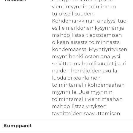
vientimyynnin toiminnan
tuloksellisuuden.
Kohdemarkkinan analyysi tuo
esille markkinan kysynnän ja
mahdollistaa tiedostamisen
oikeanlaisesta toiminnasta
kohdemaassa. Myyntiyrityksen
myyntihenkilöstön analyysi
selvittää mahdollisuudet juuri
näiden henkilöiden avulla
luoda oikeanlainen
toimintamalli kohdemaahan
myynnille. Uusi myynnin
toimintamalli vientimaahan
mahdollistaa yrtyksen
tavoitteiden saavuttamisen.
Kumppanit