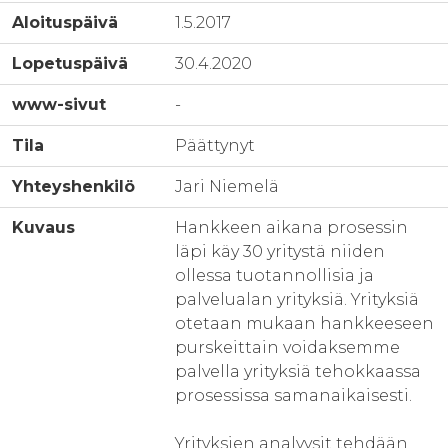
Aloituspäivä
1.5.2017
Lopetuspäivä
30.4.2020
www-sivut
-
Tila
Päättynyt
Yhteyshenkilö
Jari Niemelä
Kuvaus
Hankkeen aikana prosessin
läpi käy 30 yritystä niiden
ollessa tuotannollisia ja
palvelualan yrityksiä. Yrityksiä
otetaan mukaan hankkeeseen
purskeittain voidaksemme
palvella yrityksiä tehokkaassa
prosessissa samanaikaisesti.
Yrityksien analyysit tehdään