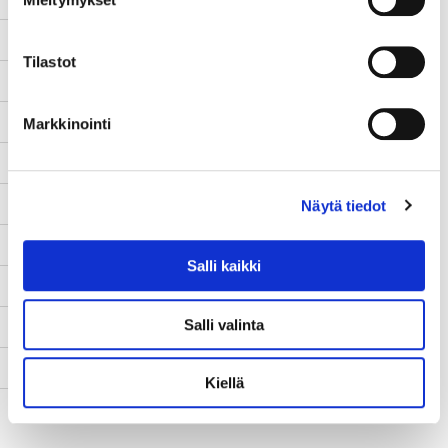
Lopetuspäivä
31.8.2019
Tilastot
www-sivut
-
Tila
Päättynyt
Markkinointi
Yhteyshenkilö
Arto Toppinen
Kuvaus
Näytä tiedot
Kehittämistarve
Salli kaikki
Toimenpiteet
Salli valinta
Tulokset
Kumppanit
Kiellä
Rahoittaja
Erasmus +