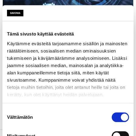
Tämä sivusto käyttää evästeitä
Käytämme evästeitä tarjoamamme sisällön ja mainosten
räätälöimiseen, sosiaalisen median ominaisuuksien
Etusivu
tukemiseen ja kävijämäärämme analysoimiseen. Lisäksi
Tutustu
jaamme sosiaalisen median, mainosalan ja analytiikka-
Päättyneet hankkeet
alan kumppaneillemme tietoja siitä, miten käytät
sivustoamme. Kumppanimme voivat yhdistää näitä
tietoja muihin tietoihin, joita olet antanut heille tai joita on
Hankkeen tiedot
kerätty, kun olet käyttänyt heidän palvelujaan.
Suostumuksen
Välttämätön
valinta
Nimi
APP YOUR SCHOOL
Aloituspäivä
1.9.2016
Mieltymykset