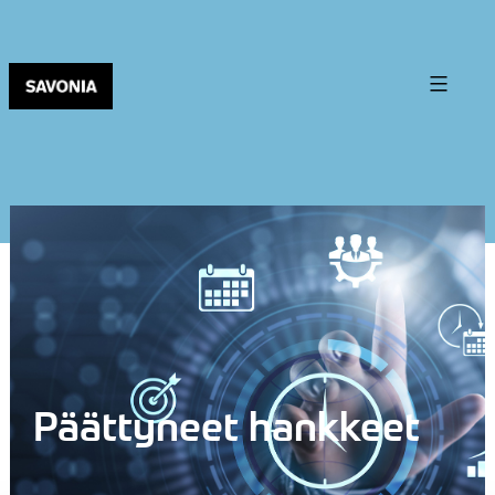
Päättyneet hankkeet