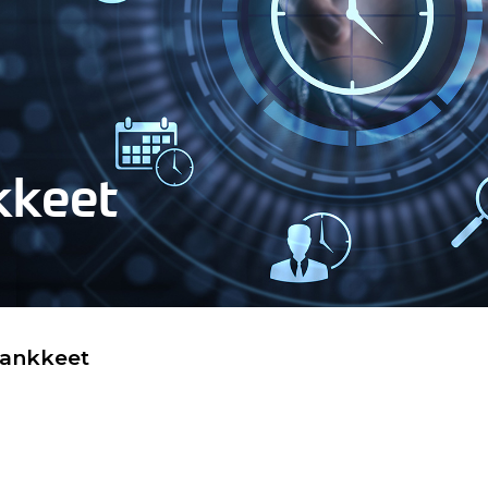
kkeet
hankkeet