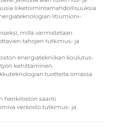
uusia liiketoimintamahdollisuuksia
i energiateknologian litiumioni-
iseksi, millä varmistetaan
ottavien tahojen tutkimus- ja
piston energiatekniikan koulutus-
styön kehittäminen.
oniakkuteknologian tuotteita omassa
an henkilöstön saanti
oimiva verkosto tutkimus- ja