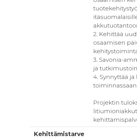
tuotekehitysty
itäsuomalaisille
akkutuotantoo
2. Kehittää uu
osaamisen päiv
kehitystoimint
3. Savonia-amm
ja tutkimustoi
4. Synnyttää ja
toiminnassaan
Projektin tulok
litiumioniakku
kehittämispalv
Kehittämistarve