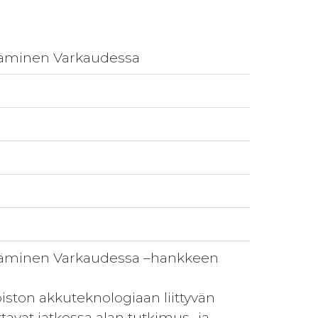
ttäminen Varkaudessa
ttäminen Varkaudessa –hankkeen
iston akkuteknologiaan liittyvän
tavat jatkossa alan tutkimus- ja