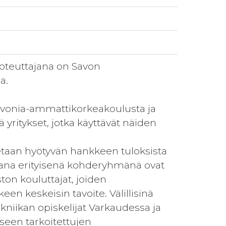
oteuttajana on Savon
a.
Savonia-ammattikorkeakoulusta ja
 yritykset, jotka käyttävät näiden
etaan hyötyvän hankkeen tuloksista
kana erityisenä kohderyhmänä ovat
on kouluttajat, joiden
n keskeisin tavoite. Välillisinä
kniikan opiskelijat Varkaudessa ja
seen tarkoitettujen