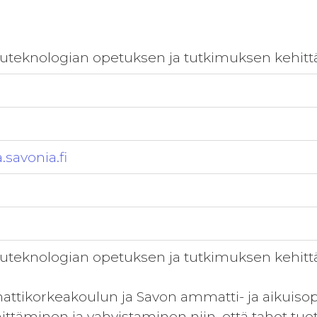
kkuteknologian opetuksen ja tutkimuksen kehi
.savonia.fi
kkuteknologian opetuksen ja tutkimuksen kehi
attikorkeakoulun ja Savon ammatti- ja aikuisop
ttäminen ja vahvistaminen niin, että tahot tuot