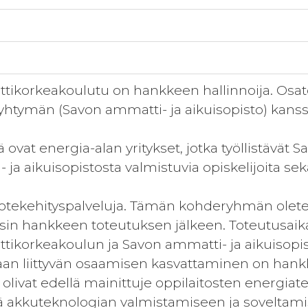
ikorkeakoulutu on hankkeen hallinnoija. Osat
htymän (Savon ammatti- ja aikuisopisto) kanss
vat energia-alan yritykset, jotka työllistävät 
ja aikuisopistosta valmistuvia opiskelijoita sekä
uotekehityspalveluja. Tämän kohderyhmän olet
sin hankkeen toteutuksen jälkeen. Toteutusai
ikorkeakoulun ja Savon ammatti- ja aikuisopist
an liittyvän osaamisen kasvattaminen on hankkee
livat edellä mainittuje oppilaitosten energiate
 akkuteknologian valmistamiseen ja soveltami