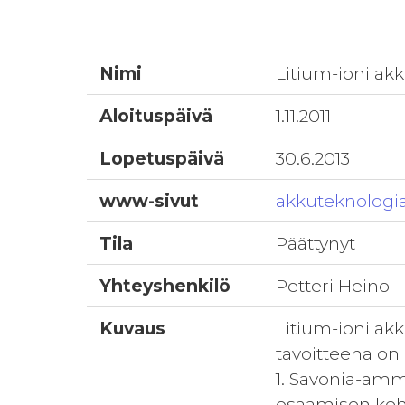
Nimi
Litium-ioni a
Aloituspäivä
1.11.2011
Lopetuspäivä
30.6.2013
www-sivut
akkuteknologia
Tila
Päättynyt
Yhteyshenkilö
Petteri Heino
Kuvaus
Litium-ioni a
tavoitteena on
1. Savonia-amm
osaamisen kehi