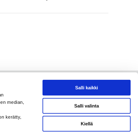
Salli kaikki
an
sen median,
Salli valinta
on kerätty,
Kiellä