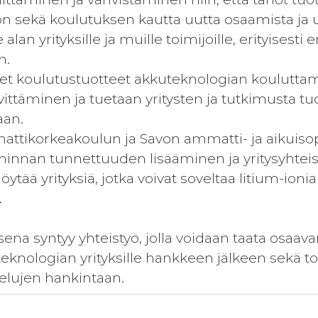
ön sekä koulutuksen kautta uutta osaamista ja 
 alan yrityksille ja muille toimijoille, erityisest
n.
det koulutustuotteet akkuteknologian kouluttam
ittäminen ja tuetaan yritysten ja tutkimusta tu
aan.
attikorkeakoulun ja Savon ammatti- ja aikuiso
minnan tunnettuuden lisääminen ja yritysyhtei
 löytää yrityksiä, jotka voivat soveltaa litium-i
.
sena syntyy yhteistyö, jolla voidaan taata osaav
teknologian yrityksille hankkeen jälkeen sekä t
elujen hankintaan.