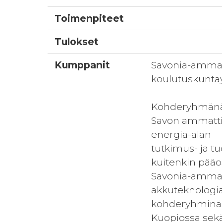
Toimenpiteet
Tulokset
Kumppanit
Savonia-ammatt
koulutuskuntay
Kohderyhmänä o
Savon ammatti- 
energia-alan
tutkimus- ja t
kuitenkin pääo
Savonia-ammatt
akkuteknologia
kohderyhminä o
Kuopiossa sekä