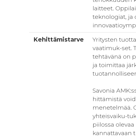
laitteet. Oppi
teknologiat, ja
innovaatioympä
Kehittämistarve
Yritysten tuott
vaatimuk-set. T
tehtävänä on p
ja toimittaa jä
tuotannolliseen
Savonia AMK:ssa
hittämistä voi
menetelmää. OE
yhteisvaiku-tu
piilossa olevaa
kannattavaan t