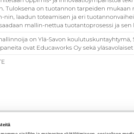
itetään oppimis- ja innovaatioympäristöä tek
n. Tuloksena on tuotannon tarpeiden mukaan m
in-nin, laadun toteamisen ja eri tuotannonvaih
saadaan mallin-nettua tuotantoprosessi ja sen kr
llinnoija on Ylä-Savon koulutuskuntayhtymä, S
aneita ovat Educaworks Oy sekä yläsavolaiset t
TE
teitä
mamme sisällön ja mainosten räätälöimiseen, sosiaalisen medi