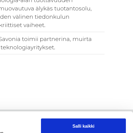
nologia-alan tuottavuuden
uovautuva älykäs tuotantosolu,
eiden välinen tiedonkulun
iittiset vaiheet.
avonia toimii partnerina, muirta
eknologiayritykset.
Salli kaikki
an