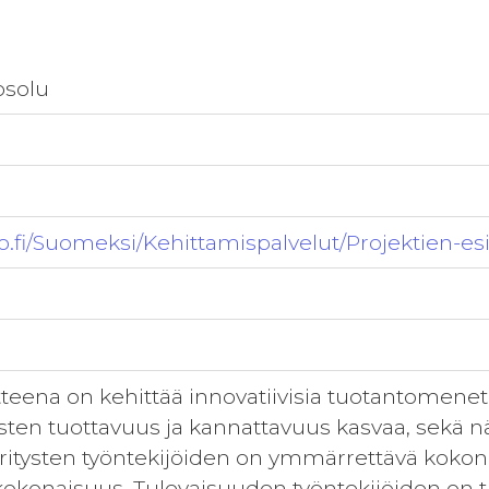
osolu
o.fi/Suomeksi/Kehittamispalvelut/Projektien-esi
n
teena on kehittää innovatiivisia tuotantomenete
sten tuottavuus ja kannattavuus kasvaa, sekä nä
 Yritysten työntekijöiden on ymmärrettävä kokon
konaisuus. Tulevaisuuden työntekijöiden on tun