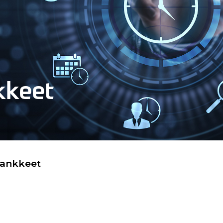
kkeet
hankkeet