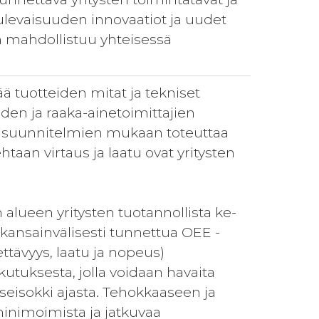
ulevaisuuden innovaatiot ja uudet
in mahdollistuu yhteisessä
ää tuotteiden mitat ja tekniset
iden ja raaka-ainetoimittajien
an suunnitelmien mukaan toteuttaa
taan virtaus ja laatu ovat yritysten
 alueen yritysten tuotannollista ke-
kansainvälisesti tunnettua OEE -
tävyys, laatu ja nopeus)
utuksesta, jolla voidaan havaita
 seisokki ajasta. Tehokkaaseen ja
inimoimista ja jatkuvaa