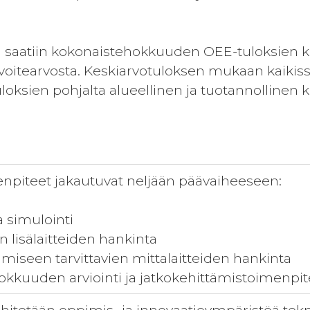
saatiin kokonaistehokkuuden OEE-tuloksien kes
tavoitearvosta. Keskiarvotuloksen mukaan kaiki
uloksien pohjalta alueellinen ja tuotannollinen k
enpiteet jakautuvat neljään päävaiheeseen:
a simulointi
en lisälaitteiden hankinta
amiseen tarvittavien mittalaitteiden hankinta
okkuuden arviointi ja jatkokehittämistoimenpit