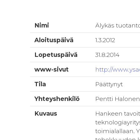
Nimi
Älykäs tuotant
Aloituspäivä
1.3.2012
Lopetuspäivä
31.8.2014
www-sivut
http://www.ysa
Tila
Päättynyt
Yhteyshenkilö
Pentti Halone
Kuvaus
Hankeen tavoit
teknologiayrity
toimialallaan.
tehokkuuden ko