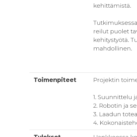
kehittämistä.
Tutkimuksessa 
reilut puolet 
kehitystyötä. T
mahdollinen.
Toimenpiteet
Projektin toim
1. Suunnittelu j
2. Robotin ja s
3. Laadun tote
4. Kokonaisteh