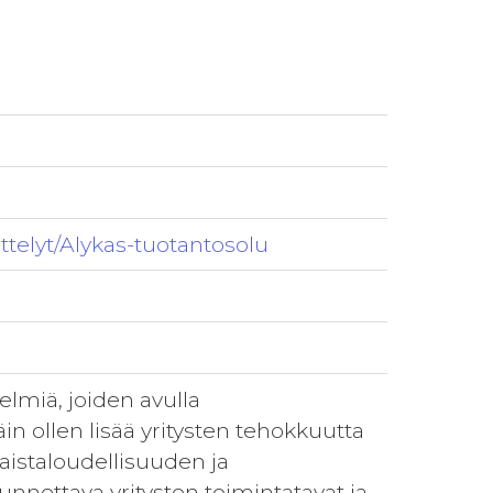
ttelyt/Alykas-tuotantosolu
lmiä, joiden avulla
in ollen lisää yritysten tehokkuutta
aistaloudellisuuden ja
nettava yritysten toimintatavat ja