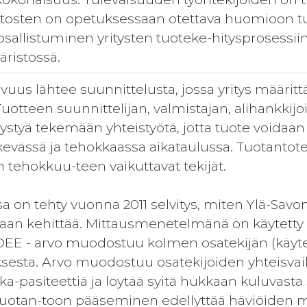
laitosten on opetuksessaan otettava huomioon t
 osallistuminen yritysten tuoteke-hitysprosessi
ristössä.
avuus lähtee suunnittelusta, jossa yritys määritt
uotteen suunnittelijan, valmistajan, alihankkijo
ystyä tekemään yhteistyötä, jotta tuote voida
rkevässä ja tehokkaassa aikataulussa. Tuotantoteh
 tehokkuu-teen vaikuttavat tekijät.
 on tehty vuonna 2011 selvitys, miten Ylä-Savon
daan kehittää. Mittausmenetelmänä on käytetty 
E - arvo muodostuu kolmen osatekijän (käytet
ksesta. Arvo muodostuu osatekijöiden yhteisvaik
 ka-pasiteettiä ja löytää syitä hukkaan kuluvasta
uotan-toon pääseminen edellyttää häviöiden m