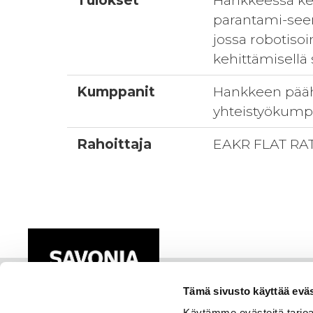
Tulokset
Hankkeessa keh
parantami-see
jossa robotiso
kehittämisellä 
Kumppanit
Hankkeen pääha
yhteistyökumpp
Rahoittaja
EAKR FLAT RA
Tämä sivusto käyttää eväs
Käytämme evästeitä tarjoa