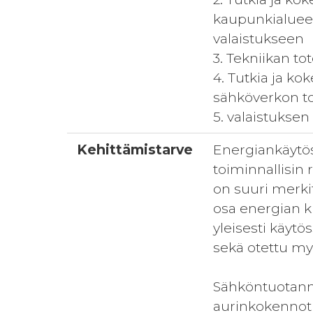
kaupunkialueen
valaistukseen
3. Tekniikan to
4. Tutkia ja ko
sähköverkon t
5. valaistuksen
Kehittämistarve
Energiankäytös
toiminnallisin
on suuri merki
osa energian k
yleisesti käyt
sekä otettu myö
Sähköntuotanno
aurinkokennot 