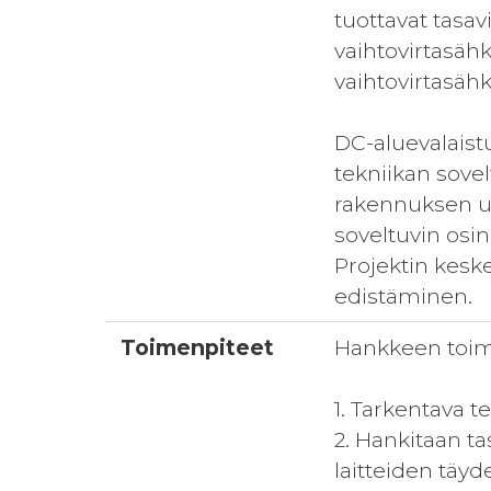
tuottavat tasa
vaihtovirtasähk
vaihtovirtasäh
DC-aluevalaistu
tekniikan sovel
rakennuksen ul
soveltuvin osi
Projektin kesk
edistäminen.
Toimenpiteet
Hankkeen toim
1. Tarkentava 
2. Hankitaan ta
laitteiden täy