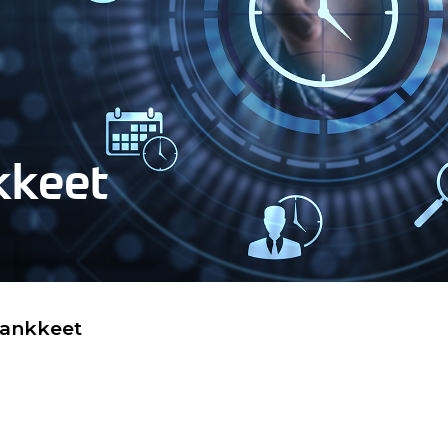
kkeet
hankkeet