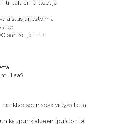
i, valaisinlaitteet ja
valaistusjärjestelmä
laite
 DC-sähkö- ja LED-
etta
 ml. LaaS
 hankkeeseen sekä yrityksille ja
tun kaupunkialueen (puiston tai