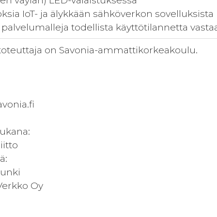
een väylän) LED-valaistuksessa
ksia IoT- ja älykkään sähköverkon sovelluksista
 palvelumalleja todellista käyttötilannetta vas
oteuttaja on Savonia-ammattikorkeakoulu.
vonia.fi
ukana:
iitto
ä:
unki
Verkko Oy