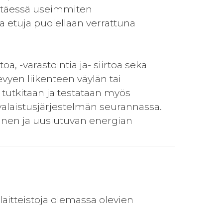
ettäessä useimmiten
ta etuja puolellaan verrattuna
a, -varastointia ja- siirtoa sekä
vyen liikenteen väylän tai
 tutkitaan ja testataan myös
valaistusjärjestelmän seurannassa.
inen ja uusiutuvan energian
laitteistoja olemassa olevien