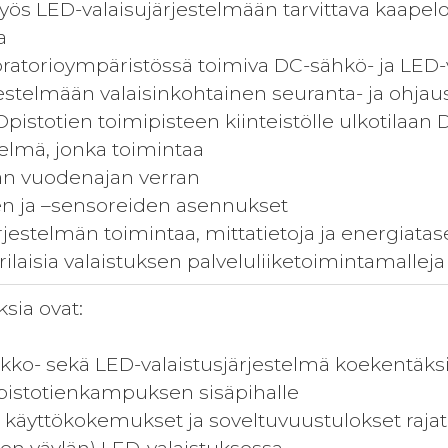
ös LED-valaisujärjestelmään tarvittava kaapeloint
a
oratorioympäristössä toimiva DC-sähkö- ja LED-
rjestelmään valaisinkohtainen seuranta- ja ohjaus
Opistotien toimipisteen kiinteistölle ulkotilaan
telmä, jonka toimintaa
än vuodenajan verran
en ja –sensoreiden asennukset
rjestelmän toimintaa, mittatietoja ja energiatas
erilaisia valaistuksen palveluliiketoimintamalleja
sia ovat:
rkko- sekä LED-valaistusjärjestelmä koekentäksi
 Opistotienkampuksen sisäpihalle
n käyttökokemukset ja soveltuvuustulokset raja