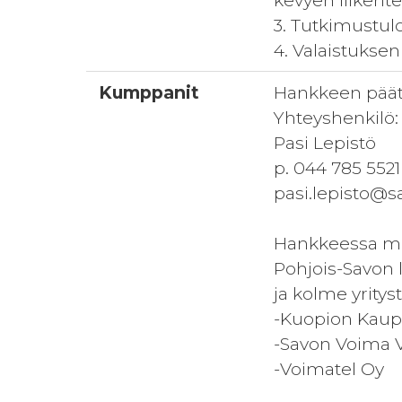
kevyen liikent
3. Tutkimustulo
4. Valaistuksen
Kumppanit
Hankkeen päät
Yhteyshenkilö:
Pasi Lepistö
p. 044 785 5521
pasi.lepisto@sa
Hankkeessa m
Pohjois-Savon l
ja kolme yrityst
-Kuopion Kaup
-Savon Voima 
-Voimatel Oy