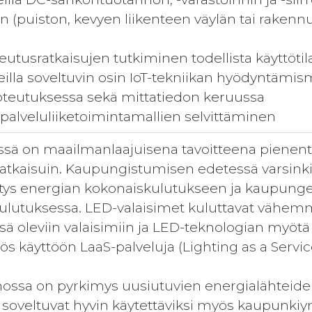
 (puiston, kevyen liikenteen väylän tai rakenn
teutusratkaisujen tutkiminen todellista käyttöt
keilla soveltuvin osin IoT-tekniikan hyödyntämi
oteutuksessa sekä mittatiedon keruussa
 palveluliiketoimintamallien selvittäminen
sä on maailmanlaajuisena tavoitteena pienentää 
 ratkaisuin. Kaupungistumisen edetessä varsink
tys energian kokonaiskulutukseen ja kaupungei
ulutuksessa. LED-valaisimet kuluttavat vähem
össä oleviin valaisimiin ja LED-teknologian myö
s käyttöön LaaS-palveluja (Lighting as a Servic
ssa on pyrkimys uusiutuvien energialähteiden k
soveltuvat hyvin käytettäviksi myös kaupunki