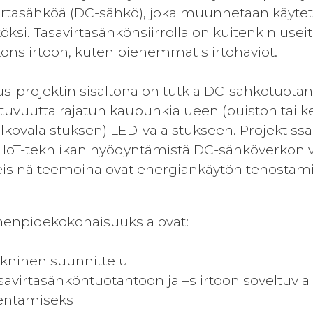
virtasähköä (DC-sähkö), joka muunnetaan käyt
öksi. Tasavirtasähkönsiirrolla on kuitenkin usei
könsiirtoon, kuten pienemmät siirtohäviöt.
s-projektin sisältönä on tutkia DC-sähkötuotanto
tuvuutta rajatun kaupunkialueen (puiston tai ke
kovalaistuksen) LED-valaistukseen. Projektissa
n IoT-tekniikan hyödyntämistä DC-sähköverkon 
eisinä teemoina ovat energiankäytön tehostam
enpidekokonaisuuksia ovat:
tekninen suunnittelu
savirtasähköntuotantoon ja –siirtoon soveltuvia 
dentämiseksi