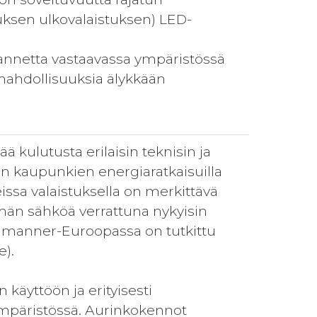
uksen ulkovalaistuksen) LED-
ilannetta vastaavassa ympäristössä
smahdollisuuksia älykkään
kulutusta erilaisin teknisin ja
in kaupunkien energiaratkaisuilla
ssa valaistuksella on merkittävä
män sähköä verrattuna nykyisin
tä manner-Euroopassa on tutkittu
e).
äyttöön ja erityisesti
ympäristössä. Aurinkokennot