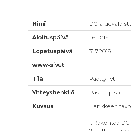
Nimi
DC-aluevalaist
Aloituspäivä
1.6.2016
Lopetuspäivä
31.7.2018
www-sivut
-
Tila
Päättynyt
Yhteyshenkilö
Pasi Lepistö
Kuvaus
Hankkeen tavoit
1. Rakentaa DC-
2. Tutkia ja ko