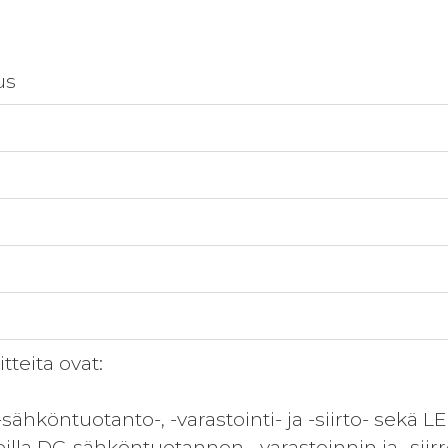
us
teita ovat:
sähköntuotanto-, -varastointi- ja -siirto- sekä L
keilla DC-sähköntuotannon, -varastoinnin ja -siir