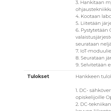
3. Hankitaan my
ohjaustekniikk
4. Kootaan lab
5. Liitetään jä
6. Pystytetään 
valaistusjärjes
seurataan nelj
7. IoT-moduuli
8. Seurataan jä
9. Selvitetään 
Tulokset
Hankkeen tulok
1. DC- sähköve
opiskelijoille
2. DC-tekniika