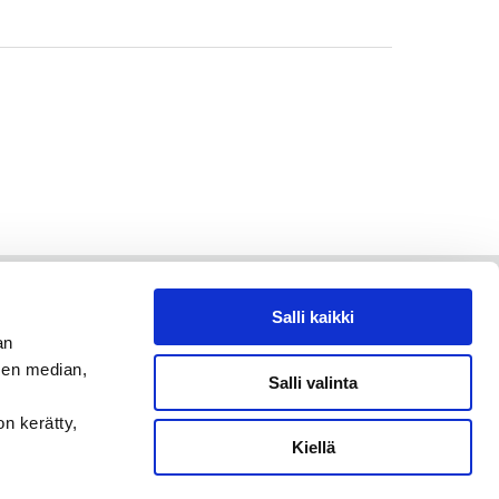
Salli kaikki
an
sen median,
Salli valinta
on kerätty,
Kiellä