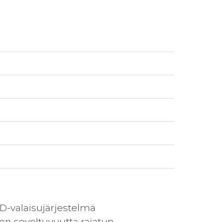
ED-valaisujärjestelmä
ron soveltuvuutta rajatun