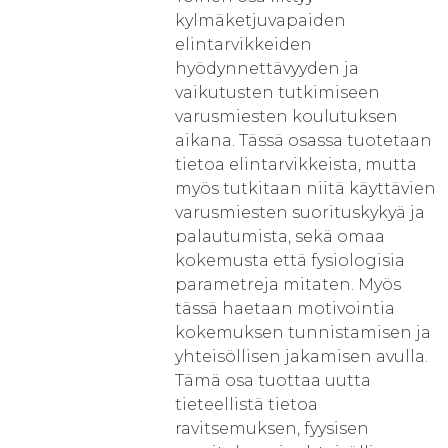
kylmäketjuvapaiden
elintarvikkeiden
hyödynnettävyyden ja
vaikutusten tutkimiseen
varusmiesten koulutuksen
aikana. Tässä osassa tuotetaan
tietoa elintarvikkeista, mutta
myös tutkitaan niitä käyttävien
varusmiesten suorituskykyä ja
palautumista, sekä omaa
kokemusta että fysiologisia
parametreja mitaten. Myös
tässä haetaan motivointia
kokemuksen tunnistamisen ja
yhteisöllisen jakamisen avulla.
Tämä osa tuottaa uutta
tieteellistä tietoa
ravitsemuksen, fyysisen