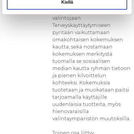
Kiellä
saada vain siellä, missä
kuluttajat tekevät arkisia
valintojaan.
Terveyskäyttäytymiseen
pyritään vaikuttamaan
omakohtaisen kokemuksen
kautta, sekä nostamaan
kokemuksen merkitystä
tuomalla se sosiaalisen
median kautta ryhmän tietoon
ja pienen kilvoittelun
kohteeksi. Kokemuksia
tuotetaan ja muokataan paitsi
tarjoamalla käyttäjille
uudenlaisia tuotteita, myös
hienovaraisilla
valintaympäristön muutoksilla.
Toinen osa liittyy