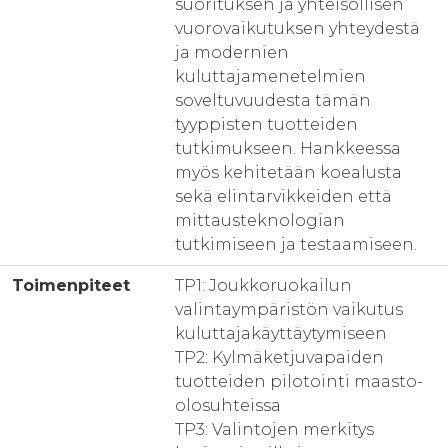
suorituksen ja yhteisöllisen
vuorovaikutuksen yhteydestä
ja modernien
kuluttajamenetelmien
soveltuvuudesta tämän
tyyppisten tuotteiden
tutkimukseen. Hankkeessa
myös kehitetään koealusta
sekä elintarvikkeiden että
mittausteknologian
tutkimiseen ja testaamiseen.
Toimenpiteet
TP1: Joukkoruokailun
valintaympäristön vaikutus
kuluttajakäyttäytymiseen
TP2: Kylmäketjuvapaiden
tuotteiden pilotointi maasto-
olosuhteissa
TP3: Valintojen merkitys