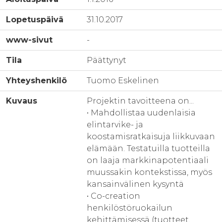
Lopetuspäivä
31.10.2017
www-sivut
-
Tila
Päättynyt
Yhteyshenkilö
Tuomo Eskelinen
Kuvaus
Projektin tavoitteena on...
• Mahdollistaa uudenlaisia
elintarvike- ja
koostamisratkaisuja liikkuvaan
elämään. Testatuilla tuotteilla
on laaja markkinapotentiaali
muussakin kontekstissa, myös
kansainvälinen kysyntä
• Co-creation
henkilöstöruokailun
kehittämisessä (tuotteet,