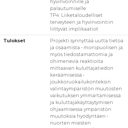
hyvinvoinnille ja
palautumiselle
TP4: Liiketaloudelliset
terveyteen ja hyvinvointiin
liittyvät implikaatiot
Tulokset
Projekti synnyttää uutta tietoa
ja osaamista • monipuolisen ja
myös tiedostamattomia ja
ohimeneviä reaktioita
mittaavan kuluttajatiedon
keräämisessä •
joukkoruokailukonteksin
valintaympäristön muutosten
vaikutuksen ymmärtämisessä
ja kuluttajakäyttäytymisen
ohjaamisessa ympäristön
muutoksia hyödyntäen •
nuorten miesten