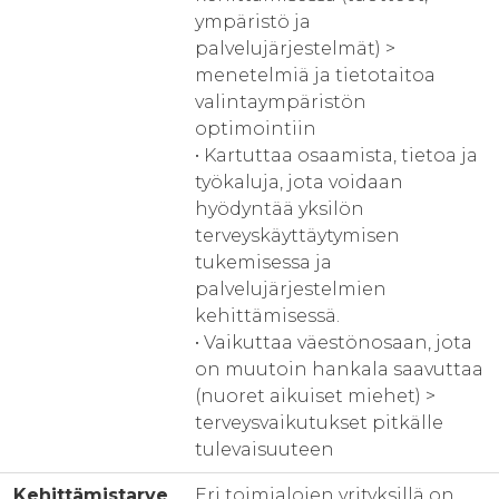
ympäristö ja
palvelujärjestelmät) >
menetelmiä ja tietotaitoa
valintaympäristön
optimointiin
• Kartuttaa osaamista, tietoa ja
työkaluja, jota voidaan
hyödyntää yksilön
terveyskäyttäytymisen
tukemisessa ja
palvelujärjestelmien
kehittämisessä.
• Vaikuttaa väestönosaan, jota
on muutoin hankala saavuttaa
(nuoret aikuiset miehet) >
terveysvaikutukset pitkälle
tulevaisuuteen
Kehittämistarve
Eri toimialojen yrityksillä on