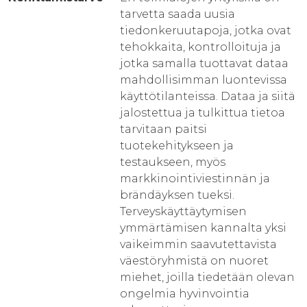
tarvetta saada uusia
tiedonkeruutapoja, jotka ovat
tehokkaita, kontrolloituja ja
jotka samalla tuottavat dataa
mahdollisimman luontevissa
käyttötilanteissa. Dataa ja siitä
jalostettua ja tulkittua tietoa
tarvitaan paitsi
tuotekehitykseen ja
testaukseen, myös
markkinointiviestinnän ja
brändäyksen tueksi.
Terveyskäyttäytymisen
ymmärtämisen kannalta yksi
vaikeimmin saavutettavista
väestöryhmistä on nuoret
miehet, joilla tiedetään olevan
ongelmia hyvinvointia