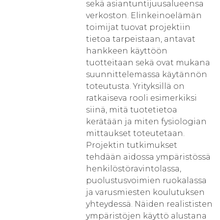
sekä asiantuntijuusalueensa
verkoston. Elinkeinoelämän
toimijat tuovat projektiin
tietoa tarpeistaan, antavat
hankkeen käyttöön
tuotteitaan sekä ovat mukana
suunnittelemassa käytännön
toteutusta. Yrityksillä on
ratkaiseva rooli esimerkiksi
siinä, mitä tuotetietoa
kerätään ja miten fysiologian
mittaukset toteutetaan.
Projektin tutkimukset
tehdään aidossa ympäristössä
henkilöstöravintolassa,
puolustusvoimien ruokalassa
ja varusmiesten koulutuksen
yhteydessä. Näiden realististen
ympäristöjen käyttö alustana