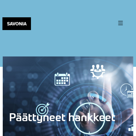
Päättyneet hankkeet