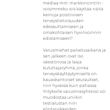
mediaa mm. markkinointiin -
voisimmeko siis käyttää näitä
keinoja positiivisen
terveystietoisuuden
edesauttamiseen ja
omakohtaisen hyvinvoinnin
edistämiseen?
Varusmiehet palvelusaikana ja
sen jälkeen ovat iso
väestönosa ja laaja
kuluttajaryhmä, jonka
terveyskäyttäytymisellä on
kauaskantoiset seuraukset,
niin hyvässä kuin pahassa.
Yrityksille varusmiesyhteisö voi
muodostaa uniikin
testialustan niin
elintarvikkeiden,