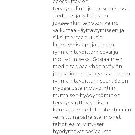
edesauttavien
terveysvalintojen tekemisessä.
Tiedotus ja valistus on
jokseenkin tehoton keino
vaikuttaa käyttäytymiseen ja
siksi tarvitaan uusia
lähestymistapoja tämän
ryhmän tavoittamiseksi ja
motivoimiseksi. Sosiaalinen
media tarjoaa yhden väylän,
jota voidaan hyödyntää tämän
ryhmän tavoittamiseen. Se on
myös alusta motivointiin,
mutta sen hyödyntäminen
terveyskäyttäytymisen
kannalta on ollut potentiaaliin
verrattuna vähäistä: monet
tahot, esim. yritykset
hyödyntävät sosiaalista