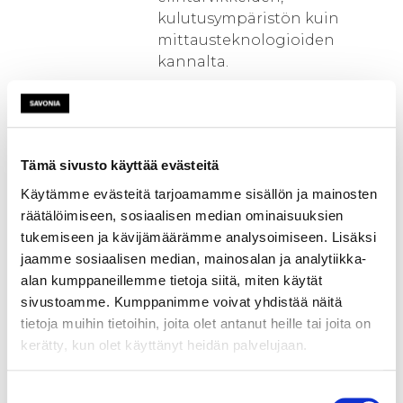
kulutusympäristön kuin
mittausteknologioiden
kannalta.
Henkilöstöruokailu on
infrastruktuuri, joka tavoittaa
suuria määriä ihmisiä
Tämä sivusto käyttää evästeitä
päivittäin. Ihmiset tekevät
valintoja, joita ohjaa
Käytämme evästeitä tarjoamamme sisällön ja mainosten
harkinnan lisäksi tottumus ja
räätälöimiseen, sosiaalisen median ominaisuuksien
monet tiedostamattomat
tukemiseen ja kävijämäärämme analysoimiseen. Lisäksi
tekijät, kuten mielihyvän
jaamme sosiaalisen median, mainosalan ja analytiikka-
ennakointi. Alan toimijat
alan kumppaneillemme tietoja siitä, miten käytät
kaipaavat uusia tapoja
sivustoamme. Kumppanimme voivat yhdistää näitä
optimoida valintaympäristöä
tietoja muihin tietoihin, joita olet antanut heille tai joita on
niin, että se ohjaa
kerätty, kun olet käyttänyt heidän palvelujaan.
huomaamattomasti asiakkaita
haluttuun suuntaan,
Suostumuksen