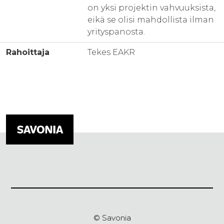
on yksi projektin vahvuuksista,
eikä se olisi mahdollista ilman
yrityspanosta.
Rahoittaja
Tekes EAKR
© Savonia