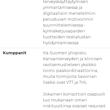
terveyskäyttäytymisen
ymmärtämisessä ja
digitaalisiin menetelmiin
perustuvan motivoinnin
suunnittelemisessa •
kylmäketjuvapaiden
tuotteiden testialustan
hyödyntämisessä
Kumppanit
Itä-Suomen yliopisto,
Kansanterveyden ja kliinisen
ravitsemustieteen yksikkö
toimii pääkordinaattorina,
muita toimijoita Savonian
lisäksi ovat VTT ja THL.
Jokainen konsortion osapuoli
tuo mukanaan oman
instituuttinsa sisäiset resurssit