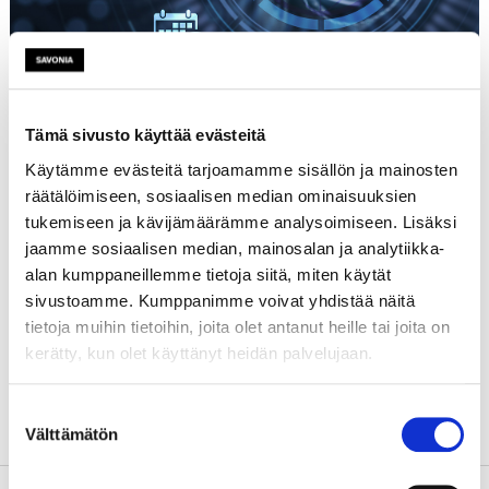
Tämä sivusto käyttää evästeitä
Käytämme evästeitä tarjoamamme sisällön ja mainosten
räätälöimiseen, sosiaalisen median ominaisuuksien
Etusivu
tukemiseen ja kävijämäärämme analysoimiseen. Lisäksi
Tutustu
jaamme sosiaalisen median, mainosalan ja analytiikka-
Päättyneet hankkeet
alan kumppaneillemme tietoja siitä, miten käytät
sivustoamme. Kumppanimme voivat yhdistää näitä
Hankkeen tiedot
tietoja muihin tietoihin, joita olet antanut heille tai joita on
kerätty, kun olet käyttänyt heidän palvelujaan.
Suostumuksen
Välttämätön
valinta
Nimi
LakeMan-hankevalmistelu
Aloituspäivä
1.7.2015