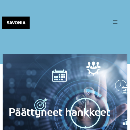
Päättyneet hankkeet