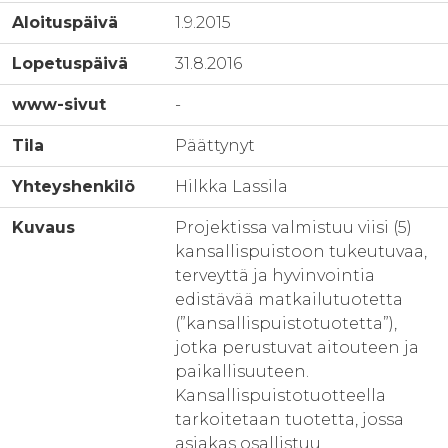
Aloituspäivä
1.9.2015
Lopetuspäivä
31.8.2016
www-sivut
-
Tila
Päättynyt
Yhteyshenkilö
Hilkka Lassila
Kuvaus
Projektissa valmistuu viisi (5)
kansallispuistoon tukeutuvaa,
terveyttä ja hyvinvointia
edistävää matkailutuotetta
(”kansallispuistotuotetta”),
jotka perustuvat aitouteen ja
paikallisuuteen.
Kansallispuistotuotteella
tarkoitetaan tuotetta, jossa
asiakas osallistuu