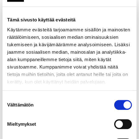
- Projektisuunnitelman ja
viestintäsuunnitelman
laatiminen (projektipäällikkö)
Tämä sivusto käyttää evästeitä
- Järjestetään
Käytämme evästeitä tarjoamamme sisällön ja mainosten
aloitusseminaari, kootaan
räätälöimiseen, sosiaalisen median ominaisuuksien
kohdeyritykset ja luodaan
tukemiseen ja kävijämäärämme analysoimiseen. Lisäksi
yritysverkosto
jaamme sosiaalisen median, mainosalan ja analytiikka-
(projektipäällikkö ja Savonia
alan kumppaneillemme tietoja siitä, miten käytät
ammattikorkeakoulu)
sivustoamme. Kumppanimme voivat yhdistää näitä
- Analysoidaan
tietoja muihin tietoihin, joita olet antanut heille tai joita on
matkailupalvelujen
kerätty, kun olet käyttänyt heidän palvelujaan.
kehittämistarpeet yhdessä
kohdeyritysten kanssa
Suostumuksen
(projektipäällikkö ja Savonia
Välttämätön
valinta
ammattikorkeakoulu)
- Yrityskohtainen
tuotekehittely alkaa
Mieltymykset
(projektipäällikkö ja Savonia
ammattikorkeakoulu)