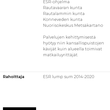
ESR-ohjelma
Rautavaaran kunta
Rautalammin kunta
Konneveden kunta
Nuorisokeskus Metsäkartano
Palvelujen kehittymisestä
hyötyy niin kansallispuistojen
kävijät kuin alueella toimivat
matkailuyrittäjät.
Rahoittaja
ESR lump sum 2014-2020