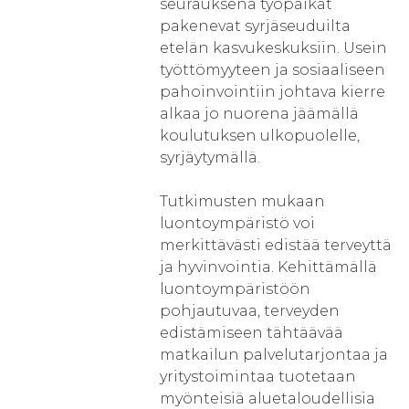
seurauksena työpaikat
pakenevat syrjäseuduilta
etelän kasvukeskuksiin. Usein
työttömyyteen ja sosiaaliseen
pahoinvointiin johtava kierre
alkaa jo nuorena jäämällä
koulutuksen ulkopuolelle,
syrjäytymällä.
Tutkimusten mukaan
luontoympäristö voi
merkittävästi edistää terveyttä
ja hyvinvointia. Kehittämällä
luontoympäristöön
pohjautuvaa, terveyden
edistämiseen tähtäävää
matkailun palvelutarjontaa ja
yritystoimintaa tuotetaan
myönteisiä aluetaloudellisia