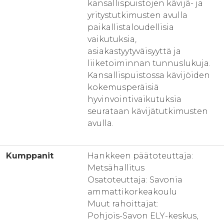
kansallispuistojen kävijä- ja
yritystutkimusten avulla
paikallistaloudellisia
vaikutuksia,
asiakastyytyväisyyttä ja
liiketoiminnan tunnuslukuja.
Kansallispuistossa kävijöiden
kokemusperäisiä
hyvinvointivaikutuksia
seurataan kävijätutkimusten
avulla.
Kumppanit
Hankkeen päätoteuttaja:
Metsähallitus
Osatoteuttaja: Savonia
ammattikorkeakoulu
Muut rahoittajat:
Pohjois-Savon ELY-keskus,