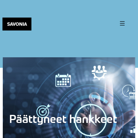
Päättyneet hankkeet