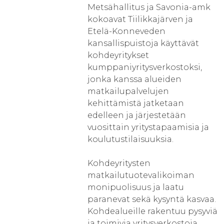
Metsähallitus ja Savonia-amk
kokoavat Tiilikkajärven ja
Etelä-Konneveden
kansallispuistoja käyttävät
kohdeyritykset
kumppaniyritysverkostoksi,
jonka kanssa alueiden
matkailupalvelujen
kehittämistä jatketaan
edelleen ja järjestetään
vuosittain yritystapaamisia ja
koulutustilaisuuksia.
Kohdeyritysten
matkailutuotevalikoiman
monipuolisuus ja laatu
paranevat sekä kysyntä kasvaa.
Kohdealueille rakentuu pysyviä
ja toimivia yritysverkostoja.