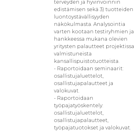
terveyden ja hyvinvoinnin
edistämisen sekä 3) tuotteiden
luontoystävällisyyden
näkökulmasta. Analysointia
varten kootaan testiryhmien ja
hankkeessa mukana olevien
yritysten palautteet projektissa
valmistuneista
kansallispuistotuotteista.
- Raportoidaan seminaarit:
osallistujaluettelot,
osallistujapalautteet ja
valokuvat.
- Raportoidaan
työpajatyöskentely:
osallistujaluettelot,
osallistujapalautteet,
työpajatuotokset ja valokuvat.