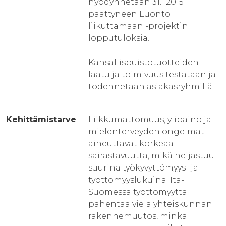
hyödynnetään 31.1.2015
päättyneen Luonto
liikuttamaan -projektin
lopputuloksia.
Kansallispuistotuotteiden
laatu ja toimivuus testataan ja
todennetaan asiakasryhmillä.
Kehittämistarve
Liikkumattomuus, ylipaino ja
mielenterveyden ongelmat
aiheuttavat korkeaa
sairastavuutta, mikä heijastuu
suurina työkyvyttömyys- ja
työttömyyslukuina. Itä-
Suomessa työttömyyttä
pahentaa vielä yhteiskunnan
rakennemuutos, minkä