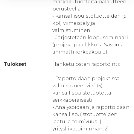
matkailutuotteita palautteen
perusteella
- Kansallispuistotuotteiden (5
kpl) viimeistely ja
valmistuminen
- Järjestetään loppuseminaari
(projektipäällikkö ja Savonia
ammattikorkeakoulu)
Tulokset
Hanketulosten raportointi:
- Raportoidaan projektissa
valmistuneet viisi (5)
kansallispuistotuotetta
seikkaperäisesti.
- Analysoidaan ja raportoidaan
kansallispuistotuotteiden
laatu ja toimivuus 1)
yritysliiketoiminnan, 2)