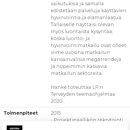
vaikutuksia ja samalla
edistetään palveluja käyttävien
hyvinvointia ja elämänlaatua.
Tällaiselle näyttäisi olevan
myös luontaista kysyntää,
koska luonto- ja
hyvinvointimatkailu ovat olleet
viime vuosina matkailun
kansainvälisiä megatrendejä
ja nopeimmin kasvavia
matkailun sektoreita.
Hanke toteuttaa LP:n
Terveyden teemaohjelmaa
2020.
Toimenpiteet
2015:
- Projektipäällikön rekrytointi
- Ohjausryhmän nimeäminen