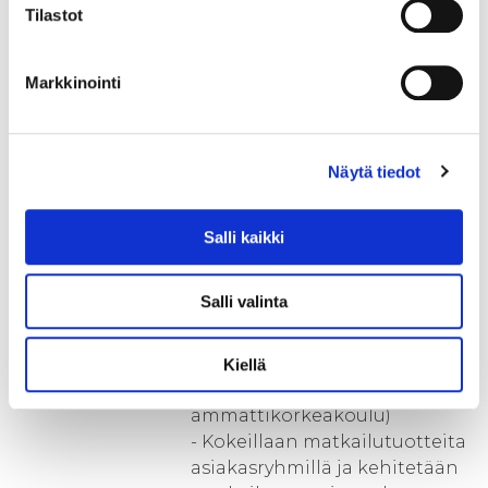
Tilastot
- Työpajatyöskentely alkaa
(projektipäällikkö ja Savonia
ammattikorkeakoulu)
Markkinointi
- Kokeillaan matkailutuotteita
asiakasryhmillä ja kehitetään
matkailutuotteita palautteen
Näytä tiedot
perusteella
2016:
Salli kaikki
- Yrityskohtainen
tuotekehittely jatkuu
Salli valinta
(projektipäällikkö ja Savonia
ammattikorkeakoulu)
- Työpajatyöskentely jatkuu
Kiellä
(projektipäällikkö ja Savonia
ammattikorkeakoulu)
- Kokeillaan matkailutuotteita
asiakasryhmillä ja kehitetään