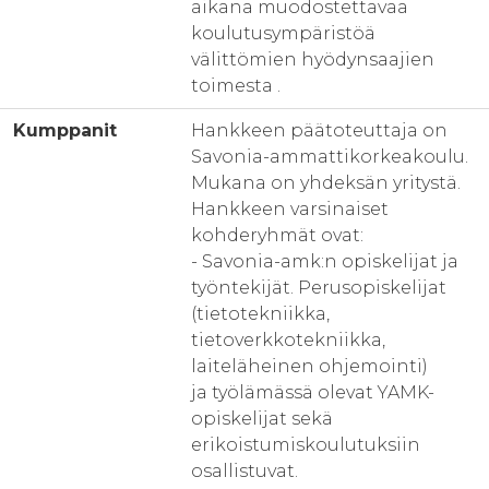
aikana muodostettavaa
koulutusympäristöä
välittömien hyödynsaajien
toimesta .
Kumppanit
Hankkeen päätoteuttaja on
Savonia-ammattikorkeakoulu.
Mukana on yhdeksän yritystä.
Hankkeen varsinaiset
kohderyhmät ovat:
- Savonia-amk:n opiskelijat ja
työntekijät. Perusopiskelijat
(tietotekniikka,
tietoverkkotekniikka,
laiteläheinen ohjemointi)
ja työlämässä olevat YAMK-
opiskelijat sekä
erikoistumiskoulutuksiin
osallistuvat.