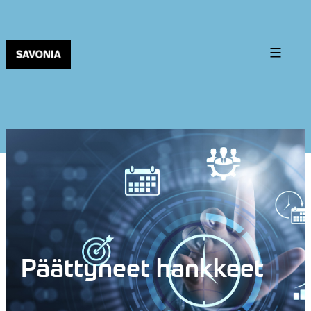
Päättyneet hankkeet