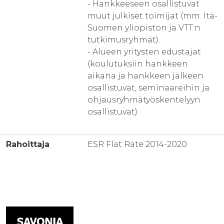
- Hankkeeseen osallistuvat
muut julkiset toimijat (mm. Itä-
Suomen yliopiston ja VTT:n
tutkimusryhmät).
- Alueen yritysten edustajat
(koulutuksiin hankkeen
aikana ja hankkeen jälkeen
osallistuvat, seminaareihin ja
ohjausryhmätyöskentelyyn
osallistuvat)
Rahoittaja
ESR Flat Rate 2014-2020