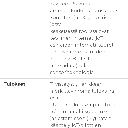
käyttöön Savonia-
ammattikorkeakoulussa uusi
koulutus- ja TKI-ympäristö,
jossa
keskeisessä roolissa ovat
teollinen internet (IoT,
esineiden internet), suuret
tietovarannot ja niiden
käsittely (BigData,
massadata) sekä
sensoriteknologia.
Tulokset
Tiivistetysti, Hankkeen
merkittävimpinä tuloksina
ovat:
- Uusi koulutusympäristö ja
toimintamalli koulutuksen
järjestämiseen (BigDatan
käsittely, IoT-pilottien