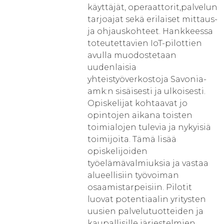
käyttäjät, operaattorit,palvelun
tarjoajat sekä erilaiset mittaus-
ja ohjauskohteet. Hankkeessa
toteutettavien IoT-pilottien
avulla muodostetaan
uudenlaisia
yhteistyöverkostoja Savonia-
amk:n sisäisesti ja ulkoisesti.
Opiskelijat kohtaavat jo
opintojen aikana toisten
toimialojen tulevia ja nykyisiä
toimijoita. Tämä lisää
opiskelijoiden
työelämävalmiuksia ja vastaa
alueellisiin työvoiman
osaamistarpeisiin. Pilotit
luovat potentiaalin yritysten
uusien palvelutuotteiden ja
kaupallisille järjestelmien