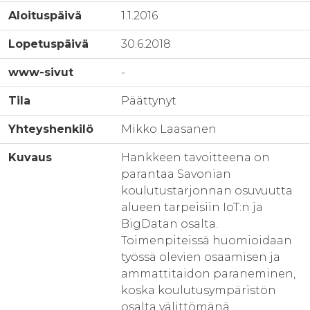
Aloituspäivä
1.1.2016
Lopetuspäivä
30.6.2018
www-sivut
-
Tila
Päättynyt
Yhteyshenkilö
Mikko Laasanen
Kuvaus
Hankkeen tavoitteena on
parantaa Savonian
koulutustarjonnan osuvuutta
alueen tarpeisiin IoT:n ja
BigDatan osalta.
Toimenpiteissä huomioidaan
työssä olevien osaamisen ja
ammattitaidon paraneminen,
koska koulutusympäristön
osalta välittömänä