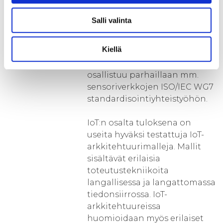
tiedolle
toimialariippumattomasti).
Salli valinta
Hankkeessa hyödynnetään
amk:n kansainvälisiä
Kiellä
kontakteja. Hankkeen
yhteyshenkilö
osallistuu parhaillaan mm.
sensoriverkkojen ISO/IEC WG7
standardisointiyhteistyöhön.
IoT:n osalta tuloksena on
useita hyväksi testattuja IoT-
arkkitehtuurimalleja. Mallit
sisältävät erilaisia
toteutustekniikoita
langallisessa ja langattomassa
tiedonsiirrossa. IoT-
arkkitehtuureissa
huomioidaan myös erilaiset