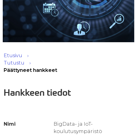
Etusivu
Tutustu
Päättyneet hankkeet
Hankkeen tiedot
Nimi
BigData- ja IoT-
koulutusympäristö