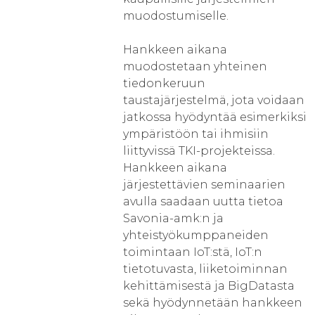
muodostumiselle.
Hankkeen aikana
muodostetaan yhteinen
tiedonkeruun
taustajärjestelmä, jota voidaan
jatkossa hyödyntää esimerkiksi
ympäristöön tai ihmisiin
liittyvissä TKI-projekteissa.
Hankkeen aikana
järjestettävien seminaarien
avulla saadaan uutta tietoa
Savonia-amk:n ja
yhteistyökumppaneiden
toimintaan IoT:stä, IoT:n
tietotuvasta, liiketoiminnan
kehittämisestä ja BigDatasta
sekä hyödynnetään hankkeen