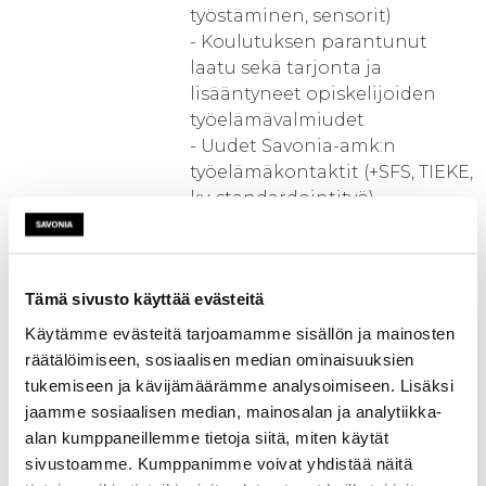
työstäminen, sensorit)
- Koulutuksen parantunut
laatu sekä tarjonta ja
lisääntyneet opiskelijoiden
työelämävalmiudet
- Uudet Savonia-amk:n
työelämäkontaktit (+SFS, TIEKE,
kv-standardointityö)
- Uudet toimintamallit
työelämäyhteistyöhön
- Potentiaali uusille
Tämä sivusto käyttää evästeitä
palvelutuotteille ja
kaupallisille järjestelmille
Käytämme evästeitä tarjoamamme sisällön ja mainosten
(pilottien kautta)
räätälöimiseen, sosiaalisen median ominaisuuksien
- Uusi osaaminen (IoT, BigData,
tukemiseen ja kävijämäärämme analysoimiseen. Lisäksi
tiedon analysointimenetelmät,
jaamme sosiaalisen median, mainosalan ja analytiikka-
IoT-tietoturva, liiketalous)
alan kumppaneillemme tietoja siitä, miten käytät
sivustoamme. Kumppanimme voivat yhdistää näitä
Hanke lisää koulutuksen ja