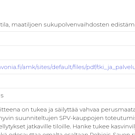
-tila, maatiljoen sukupolvenvaihdosten edistä
savonia.fi/amk/sites/default/files/pdf/tki_ja_palv
us
tteena on tukea ja säilyttää vahvaa perusmaat
, hyvin suunniteltujen SPV-kauppojen toteutumi
lytykset jatkaville tiloille. Hanke tukee kasvinvil
 sekä edesauttaa omalta osaltaan Pohjois-Savon