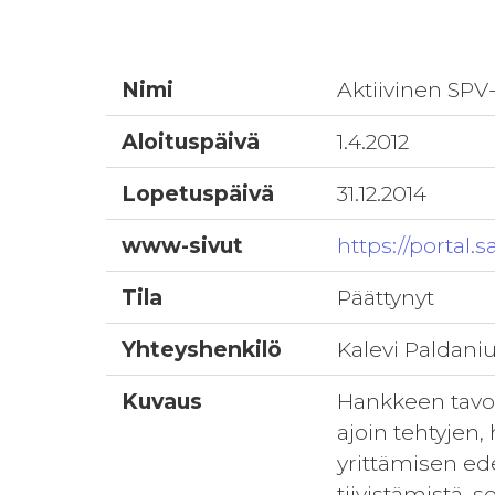
Nimi
Aktiivinen SPV
Aloituspäivä
1.4.2012
Lopetuspäivä
31.12.2014
www-sivut
https://portal.
Tila
Päättynyt
Yhteyshenkilö
Kalevi Paldani
Kuvaus
Hankkeen tavoi
ajoin tehtyjen
yrittämisen edel
tiivistämistä,