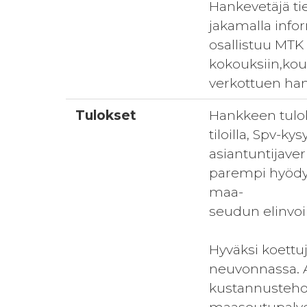
Hankevetäjä tie
jakamalla inf
osallistuu MTK
kokouksiin,koul
verkottuen han
Tulokset
Hankkeen tuloks
tiloilla, Spv-k
asiantuntijaverk
parempi hyödy
maa-
seudun elinvoi
Hyväksi koettu
neuvonnassa. A
kustannustehok