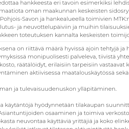
dottaa hankkeesta eri tavoin esimerkiksi lehdist
ormaatiota oman maakunnan keskeisten sidosry
 Pohjois-Savon ja hankealueella toimivien MTK:n
utus- ja neuvottelupäiviin ja muihin tilaisuuks
kkeen toteutuksen kannalta keskeisten toimij
ena on riittävä määrä hyvissä ajoin tehtyjä ja 
ysymyksissä monipuolisesti palveleva, tiivistä yh
osto, räätälöidyt, erilaisiin tarpeisiin vastaavat
ntäminen aktiivisessa maatalouskäytössä sekä
man ja tulevaisuudenuskon ylläpitäminen.
ja käytäntöjä hyödynnetään tilakaupan suunnitte
siantuntijoiden osaaminen ja toimiva verkost
asta neuvontaa käyttäviä yrittäjiä ja koko elin