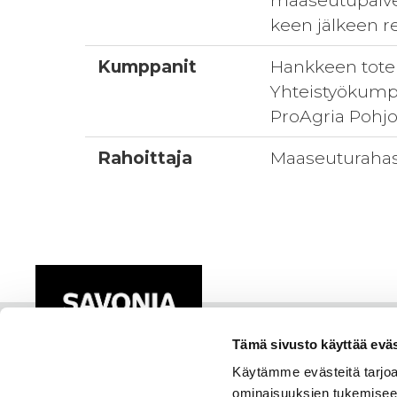
maaseutupalvelu
keen jälkeen re
Kumppanit
Hankkeen tote
Yhteistyökumpp
ProAgria Pohjo
Rahoittaja
Maaseuturahas
Tämä sivusto käyttää eväs
Käytämme evästeitä tarjoa
ominaisuuksien tukemisee