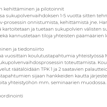
n kehittäminen ja pilotoinnit
 sukupolvenvaihdoksen 1-5 vuotta sitten tehneil
pv-prosessin onnistumista, kehittämistä jne. 
ssä kartoitetaan ja tuetaan sukupolvien välisten 
ekä kannustetaan tiloja yhteisten päämäärien l
inen ja tiedonsiirto
ää vuosittain koulutustapahtumia yhteistyössä
kupolvenvaihdosprosessin toteuttamista. Koulu
velut räätälöidään TPK 1 ja 2 saatavien palautte
stapahtumien sijaan hankkeiden kautta järjeste
joita yhteistyöhön mm. seminaarien muodossa.
ordinointi