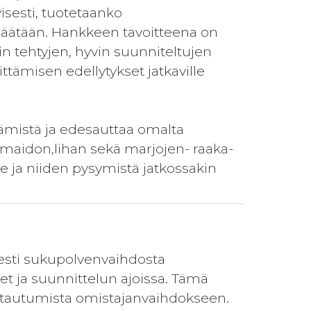
ivisesti, tuotetaanko
ipäätään. Hankkeen tavoitteena on
n tehtyjen, hyvin suunniteltujen
ttämisen edellytykset jatkaville
istämistä ja edesauttaa omalta
maidon,lihan sekä marjojen- raaka-
le ja niiden pysymistä jatkossakin
esti sukupolvenvaihdosta
eet ja suunnittelun ajoissa. Tämä
istautumista omistajanvaihdokseen.