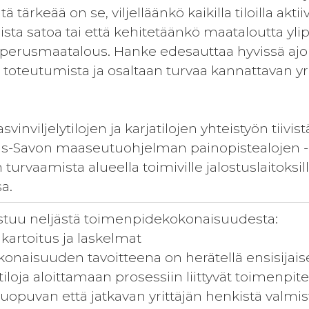
ä tärkeää on se, viljelläänkö kaikilla tiloilla akti
sta satoa tai että kehitetäänkö maataloutta yl
a perusmaatalous. Hanke edesauttaa hyvissä ajoi
toteutumista ja osaltaan turvaa kannattavan yri
vinviljelytilojen ja karjatilojen yhteistyön tiiv
is-Savon maaseutuohjelman painopistealojen -
turvaamista alueella toimiville jalostuslaitoksil
a.
uu neljästä toimenpidekokonaisuudesta:
kukartoitus ja laskelmat
naisuuden tavoitteena on herätellä ensisijais
tiloja aloittamaan prosessiin liittyvät toimenpit
luopuvan että jatkavan yrittäjän henkistä valm