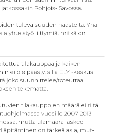
ä jatkossakin Pohjois- Savossa.
iden tulevaisuuden haasteita. Yhä
sia yhteistyö liittymiä, mitkä on
tettua tilakauppaa ja kaiken
in ei ole päästy, sillä ELY -keskus
rä joko suunnittelee/toteuttaa
doksen tekemättä.
tuvien tilakauppojen määrä ei riitä
tuohjelmassa vuosille 2007-2013
nnessä, mutta tilamäärä laskee
ylläpitäminen on tärkeä asia, mut-