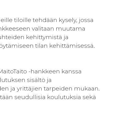
le tiloille tehdään kysely, jossa
Hankkeeseen valitaan muutama
suhteiden kehittymistä ja
öytämiseen tilan kehittämisessä.
 MaitoTaito -hankkeen kanssa
tuksen sisältö ja
iden ja yrittäjien tarpeiden mukaan.
tään seudullisia koulutuksia sekä