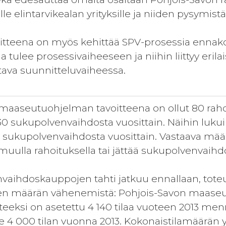
ille elintarvikealan yrityksille ja niiden pysymist
tteena on myös kehittää SPV-prosessia ennako
 tulee prosessivaiheeseen ja niihin liittyy erilai
ava suunnitteluvaiheessa.
maaseutuohjelman tavoitteena on ollut 80 rahoi
30 sukupolvenvaihdosta vuosittain. Näihin lukuih
0 sukupolvenvaihdosta vuosittain. Vastaava mää
 muulla rahoituksella tai jättää sukupolvenvaih
vaihdoskauppojen tahti jatkuu ennallaan, toteu
jen määrän vähenemistä: Pohjois-Savon maaseu
tteeksi on asetettu 4 140 tilaa vuoteen 2013 me
le 4 000 tilan vuonna 2013. Kokonaistilamäärän 