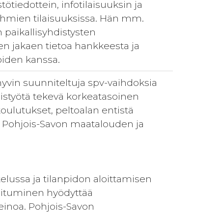
ötiedottein, infotilaisuuksin ja
hmien tilaisuuksissa. Hän mm.
 paikallisyhdistysten
ien jakaen tietoa hankkeesta ja
oiden kanssa.
hyvin suunniteltuja spv-vaihdoksia
teistyötä tekevä korkeatasoinen
 koulutukset, peltoalan entistä
 Pohjois-Savon maatalouden ja
lussa ja tilanpidon aloittamisen
oituminen hyödyttää
keinoa. Pohjois-Savon