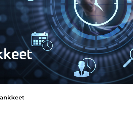
kkeet
hankkeet