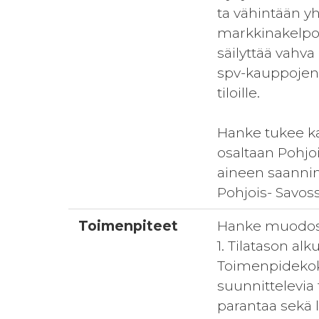
ta vähintään yht
markkinakelpoi
säilyttää vahv
spv-kauppojen 
tiloille.
Hanke tukee kas
osaltaan Pohjo
aineen saannin 
Pohjois- Savoss
Toimenpiteet
Hanke muodost
1. Tilatason al
Toimenpidekoko
suunnittelevia 
parantaa sekä 