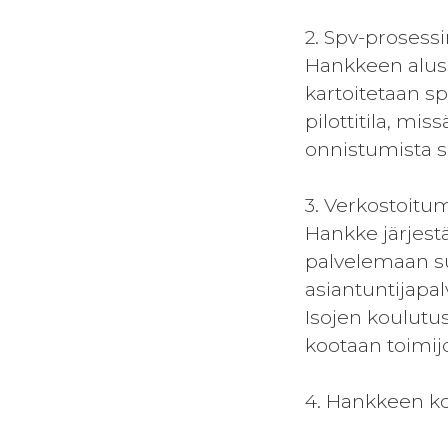
2. Spv-prosessi
Hankkeen alussa
kartoitetaan s
pilottitila, mi
onnistumista s
3. Verkostoitum
Hankke järjest
palvelemaan su
asiantuntijapal
Isojen koulutu
kootaan toimi
4. Hankkeen ko