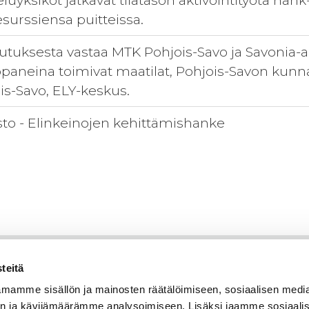
yksiköt jatkavat tilatason aktivointityötä hank
surssiensa puitteissa.
utuksesta vastaa MTK Pohjois-Savo ja Savonia
aneina toimivat maatilat, Pohjois-Savon kunna
is-Savo, ELY-keskus.
to - Elinkeinojen kehittämishanke
teitä
mamme sisällön ja mainosten räätälöimiseen, sosiaalisen medi
n ja kävijämäärämme analysoimiseen. Lisäksi jaamme sosiaali