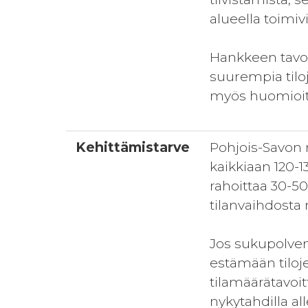
alueella toimiv
Hankkeen tavoi
suurempia tiloja
myös huomioit
Kehittämistarve
Pohjois-Savon 
kaikkiaan 120-1
rahoittaa 30-5
tilanvaihdosta
Jos sukupolven
estämään tilo
tilamäärätavoi
nykytahdilla al