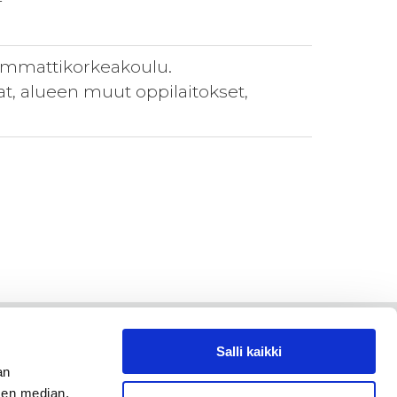
-
-ammattikorkeakoulu.
t, alueen muut oppilaitokset,
Salli kaikki
an
sen median,