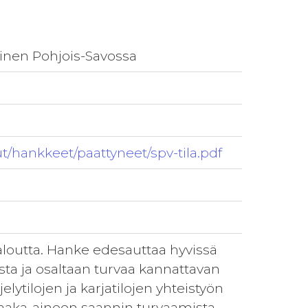
minen Pohjois-Savossa
elut/hankkeet/paattyneet/spv-tila.pdf
aloutta. Hanke edesauttaa hyvissä
sta ja osaltaan turvaa kannattavan
jelytilojen ja karjatilojen yhteistyön
 raaka-aineen saannin turvaamista