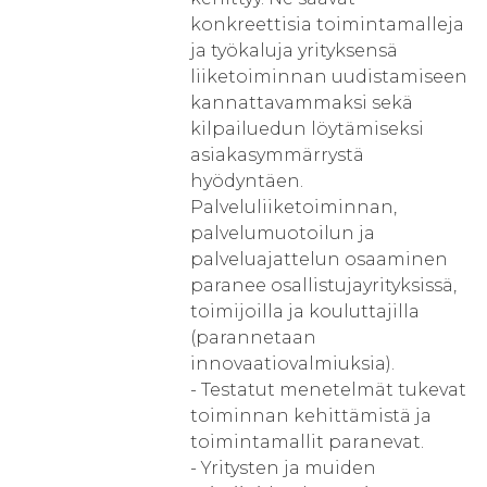
konkreettisia toimintamalleja
ja työkaluja yrityksensä
liiketoiminnan uudistamiseen
kannattavammaksi sekä
kilpailuedun löytämiseksi
asiakasymmärrystä
hyödyntäen.
Palveluliiketoiminnan,
palvelumuotoilun ja
palveluajattelun osaaminen
paranee osallistujayrityksissä,
toimijoilla ja kouluttajilla
(parannetaan
innovaatiovalmiuksia).
- Testatut menetelmät tukevat
toiminnan kehittämistä ja
toimintamallit paranevat.
- Yritysten ja muiden