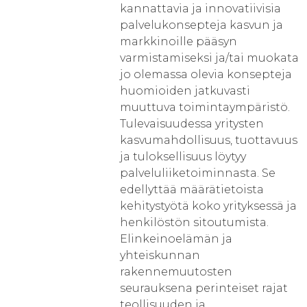
kannattavia ja innovatiivisia
palvelukonsepteja kasvun ja
markkinoille pääsyn
varmistamiseksi ja/tai muokata
jo olemassa olevia konsepteja
huomioiden jatkuvasti
muuttuva toimintaympäristö.
Tulevaisuudessa yritysten
kasvumahdollisuus, tuottavuus
ja tuloksellisuus löytyy
palveluliiketoiminnasta. Se
edellyttää määrätietoista
kehitystyötä koko yrityksessä ja
henkilöstön sitoutumista.
Elinkeinoelämän ja
yhteiskunnan
rakennemuutosten
seurauksena perinteiset rajat
teollisuuden ja