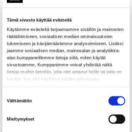
kehittämiseen ja yhteistyöhön
käyttäjien ja asiakkaiden
kanssa, vähennetään
Tämä sivusto käyttää evästeitä
merkittävästi
Käytämme evästeitä tarjoamamme sisällön ja mainosten
yritysten investointiriskiä ja
räätälöimiseen, sosiaalisen median ominaisuuksien
maksimoidaan hyödyn
tukemiseen ja kävijämäärämme analysoimiseen. Lisäksi
mahdollisuus.Etlan
jaamme sosiaalisen median, mainosalan ja analytiikka-
tutkimuksen (Uutta arvoa
alan kumppaneillemme tietoja siitä, miten käytät
palveluista/ETLA
sivustoamme. Kumppanimme voivat yhdistää näitä
B256) mukaan
tietoja muihin tietoihin, joita olet antanut heille tai joita on
palveluliiketoiminnan
kerätty, kun olet käyttänyt heidän palvelujaan.
merkitys yritysten
tulevaisuuden kasvulle nousee
Suostumuksen
keskeiseen rooliin.
Välttämätön
valinta
Palveluliiketoimintaan luetaan
kuuluvan perinteisten
palvelualojen lisäksi
Mieltymykset
tuotannollisten yritysten
kasvavat palvelutoiminnot