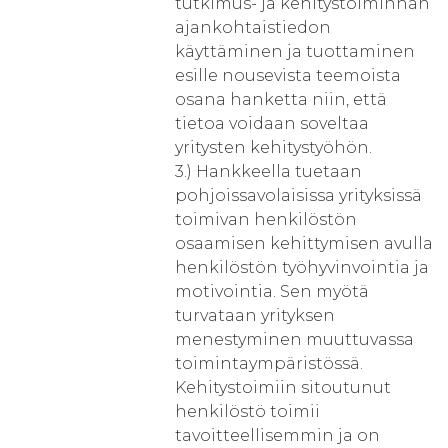
tutkimus- ja kehitystoiminnan
ajankohtaistiedon
käyttäminen ja tuottaminen
esille nousevista teemoista
osana hanketta niin, että
tietoa voidaan soveltaa
yritysten kehitystyöhön.
3.) Hankkeella tuetaan
pohjoissavolaisissa yrityksissä
toimivan henkilöstön
osaamisen kehittymisen avulla
henkilöstön työhyvinvointia ja
motivointia. Sen myötä
turvataan yrityksen
menestyminen muuttuvassa
toimintaympäristössä.
Kehitystoimiin sitoutunut
henkilöstö toimii
tavoitteellisemmin ja on