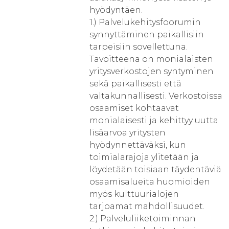
hyödyntäen.
1.) Palvelukehitysfoorumin
synnyttäminen paikallisiin
tarpeisiin sovellettuna.
Tavoitteena on monialaisten
yritysverkostojen syntyminen
sekä paikallisesti että
valtakunnallisesti. Verkostoissa
osaamiset kohtaavat
monialaisesti ja kehittyy uutta
lisäarvoa yritysten
hyödynnettäväksi, kun
toimialarajoja ylitetään ja
löydetään toisiaan täydentäviä
osaamisalueita huomioiden
myös kulttuurialojen
tarjoamat mahdollisuudet.
2.) Palveluliiketoiminnan