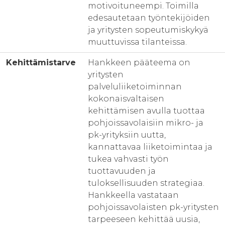
motivoituneempi. Toimilla
edesautetaan työntekijöiden
ja yritysten sopeutumiskykyä
muuttuvissa tilanteissa.
Kehittämistarve
Hankkeen pääteema on
yritysten
palveluliiketoiminnan
kokonaisvaltaisen
kehittämisen avulla tuottaa
pohjoissavolaisiin mikro- ja
pk-yrityksiin uutta,
kannattavaa liiketoimintaa ja
tukea vahvasti työn
tuottavuuden ja
tuloksellisuuden strategiaa.
Hankkeella vastataan
pohjoissavolaisten pk-yritysten
tarpeeseen kehittää uusia,