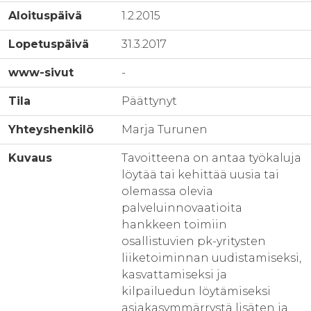
Aloituspäivä
1.2.2015
Lopetuspäivä
31.3.2017
www-sivut
-
Tila
Päättynyt
Yhteyshenkilö
Marja Turunen
Kuvaus
Tavoitteena on antaa työkaluja
löytää tai kehittää uusia tai
olemassa olevia
palveluinnovaatioita
hankkeen toimiin
osallistuvien pk-yritysten
liiketoiminnan uudistamiseksi,
kasvattamiseksi ja
kilpailuedun löytämiseksi
asiakasymmärrystä lisäten ja