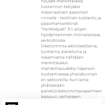
nousee merkittäväksi
tuotannon tekijäksi
materiaalisen pääoman
rinnalle - teollinen tuotanto ja
pääomamarkkinat
"henkistyvät". Eri alojen
hyödyntäminen monialaisissa
verkostoissa
liiketoiminta-aktiviteetteina,
tuotteina, palveluina ja
osaamisena nähdään
merkittäväksi
mahdollisuudeksi lisäarvon
tuottamisessa yhteiskunnan
eri sektoreilla. Kun tämä
yhdistetään
palveluliiketoimintaosaamisen
kasvuun, varhaiseen
kokeiluun, ketterään