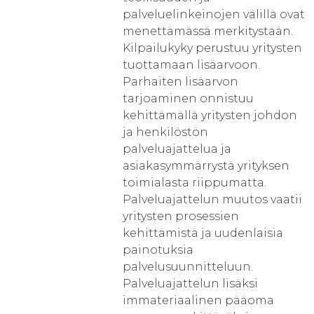
palveluelinkeinojen välillä ovat
menettämässä merkitystään.
Kilpailukyky perustuu yritysten
tuottamaan lisäarvoon.
Parhaiten lisäarvon
tarjoaminen onnistuu
kehittämällä yritysten johdon
ja henkilöstön
palveluajattelua ja
asiakasymmärrystä yrityksen
toimialasta riippumatta.
Palveluajattelun muutos vaatii
yritysten prosessien
kehittämistä ja uudenlaisia
painotuksia
palvelusuunnitteluun.
Palveluajattelun lisäksi
immateriaalinen pääoma