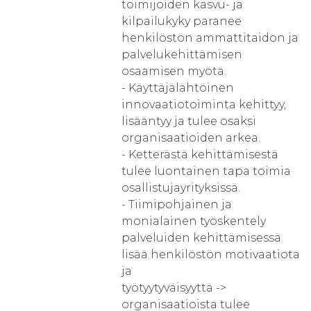
toimijoiden kasvu- ja
kilpailukyky paranee
henkilöstön ammattitaidon ja
palvelukehittämisen
osaamisen myötä.
- Käyttäjälähtöinen
innovaatiotoiminta kehittyy,
lisääntyy ja tulee osaksi
organisaatioiden arkea.
- Ketterästä kehittämisestä
tulee luontainen tapa toimia
osallistujayrityksissä.
- Tiimipohjainen ja
monialainen työskentely
palveluiden kehittämisessä
lisää henkilöstön motivaatiota
ja
työtyytyväisyyttä ->
organisaatioista tulee