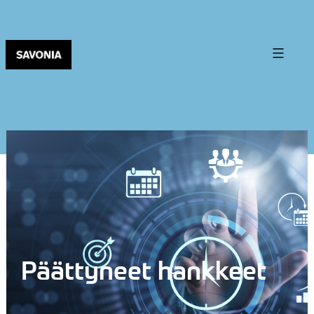
Päättyneet hankkeet