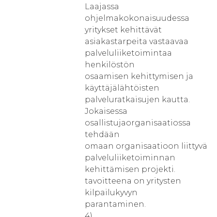
Laajassa
ohjelmakokonaisuudessa
yritykset kehittävät
asiakastarpeita vastaavaa
palveluliiketoimintaa
henkilöstön
osaamisen kehittymisen ja
käyttäjälähtöisten
palveluratkaisujen kautta.
Jokaisessa
osallistujaorganisaatiossa
tehdään
omaan organisaatioon liittyvä
palveluliiketoiminnan
kehittämisen projekti.
tavoitteena on yritysten
kilpailukyvyn
parantaminen.
4)