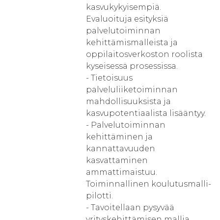
kasvukykyisempiä.
Evaluoituja esityksiä
palvelutoiminnan
kehittämismalleista ja
oppilaitosverkoston roolista
kyseisessä prosessissa.
- Tietoisuus
palveluliiketoiminnan
mahdollisuuksista ja
kasvupotentiaalista lisääntyy.
- Palvelutoiminnan
kehittäminen ja
kannattavuuden
kasvattaminen
ammattimaistuu.
Toiminnallinen koulutusmalli-
pilotti.
- Tavoitellaan pysyvää
yrityskehittämisen mallia