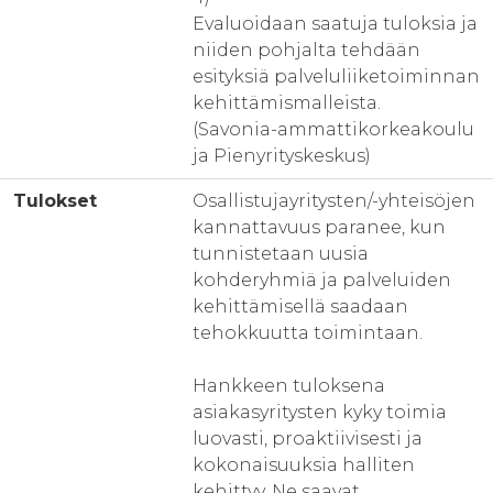
Evaluoidaan saatuja tuloksia ja
niiden pohjalta tehdään
esityksiä palveluliiketoiminnan
kehittämismalleista.
(Savonia-ammattikorkeakoulu
ja Pienyrityskeskus)
Tulokset
Osallistujayritysten/-yhteisöjen
kannattavuus paranee, kun
tunnistetaan uusia
kohderyhmiä ja palveluiden
kehittämisellä saadaan
tehokkuutta toimintaan.
Hankkeen tuloksena
asiakasyritysten kyky toimia
luovasti, proaktiivisesti ja
kokonaisuuksia halliten
kehittyy. Ne saavat