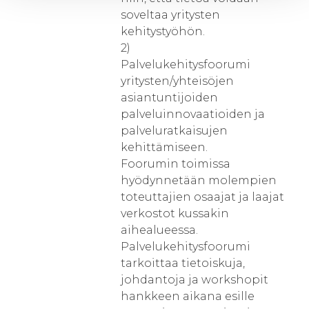
soveltaa yritysten
kehitystyöhön.
2)
Palvelukehitysfoorumi
yritysten/yhteisöjen
asiantuntijoiden
palveluinnovaatioiden ja
palveluratkaisujen
kehittämiseen.
Foorumin toimissa
hyödynnetään molempien
toteuttajien osaajat ja laajat
verkostot kussakin
aihealueessa.
Palvelukehitysfoorumi
tarkoittaa tietoiskuja,
johdantoja ja workshopit
hankkeen aikana esille