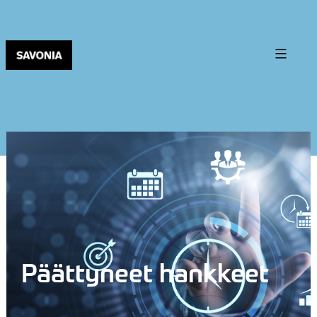
Päättyneet hankkeet