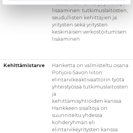
- Osaamisen siirto ja yhteistyön
lisääminen: tutkimuslaitosten,
seudullisten kehittäjien ja
yritysten sekä yritysten
keskinäisen verkostoitumisen
lisääminen
Kehittämistarve
Hanketta on valmisteltu osana
Pohjois-Savon liiton
elintarvikeaktivaattorin työtä
yhteistyössä tutkimuslaitosten
ja
kehittämisyhtiöiden kanssa.
Hankkeen sisältöjä on
suunniteltu yhdessä
kohderyhmän eli
elintarvikeyritysten kanssa.