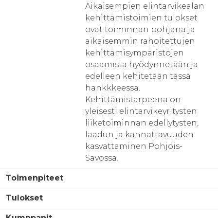
Aikaisempien elintarvikealan
kehittämistoimien tulokset
ovat toiminnan pohjana ja
aikaisemmin rahoitettujen
kehittämisympäristöjen
osaamista hyödynnetään ja
edelleen kehitetään tässä
hankkkeessa.
Kehittämistarpeena on
yleisesti elintarvikeyritysten
liiketoiminnan edellytysten,
laadun ja kannattavuuden
kasvattaminen Pohjois-
Savossa.
Toimenpiteet
Tulokset
Kumppanit