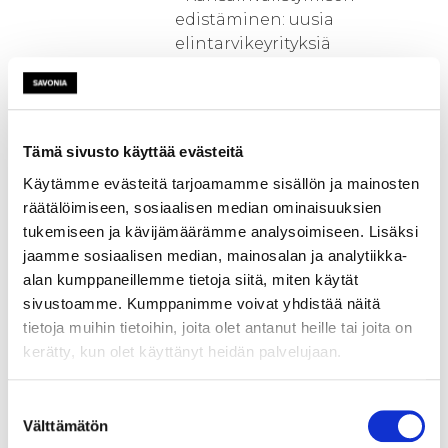
edistäminen: uusia
elintarvikeyrityksiä
kansainvälisille markkinoille,
uusia kv-markkina-alueita jo
kansainvälisesti toimiville
yrityksille, maahanmuuttajien
Tämä sivusto käyttää evästeitä
kohdemaatuntemuksen
Käytämme evästeitä tarjoamamme sisällön ja mainosten
hyödyntäminen
räätälöimiseen, sosiaalisen median ominaisuuksien
tuotetestauksessa ja
tukemiseen ja kävijämäärämme analysoimiseen. Lisäksi
markkinoinnissa
jaamme sosiaalisen median, mainosalan ja analytiikka-
- Hyvinvointia edistävien
alan kumppaneillemme tietoja siitä, miten käytät
tuotteiden lisääminen ja
sivustoamme. Kumppanimme voivat yhdistää näitä
ravitsemussuositusten
tietoja muihin tietoihin, joita olet antanut heille tai joita on
huomioiminen
kerätty, kun olet käyttänyt heidän palvelujaan.
tuotekehityksessä,
tutkimustiedon
hyödyntäminen ja
Suostumuksen
Välttämätön
tuotekehitysprosessin
valinta