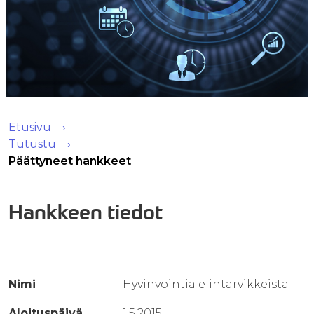
Etusivu
Tutustu
Päättyneet hankkeet
Hankkeen tiedot
Nimi
Hyvinvointia elintarvikkeista
Aloituspäivä
1.5.2015