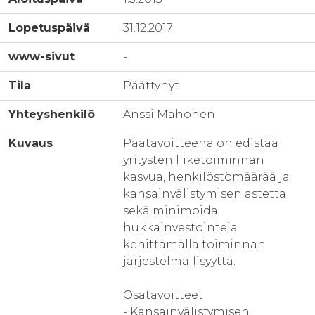
Lopetuspäivä
31.12.2017
www-sivut
-
Tila
Päättynyt
Yhteyshenkilö
Anssi Mähönen
Kuvaus
Päätavoitteena on edistää
yritysten liiketoiminnan
kasvua, henkilöstömäärää ja
kansainvälistymisen astetta
sekä minimoida
hukkainvestointeja
kehittämällä toiminnan
järjestelmällisyyttä.
Osatavoitteet
- Kansainvälistymisen