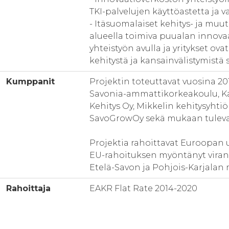
TKI-palvelujen käyttöastetta ja v
- Itäsuomalaiset kehitys- ja mu
alueella toimiva puualan innov
yhteistyön avulla ja yritykset ova
kehitystä ja kansainvälistymistä 
Kumppanit
Projektin toteuttavat vuosina 20
Savonia-ammattikorkeakoulu, Ka
Kehitys Oy, Mikkelin kehitysyhtiö
SavoGrowOy sekä mukaan tulevat 
Projektia rahoittavat Euroopan u
EU-rahoituksen myöntänyt virano
Etelä-Savon ja Pohjois-Karjalan 
Rahoittaja
EAKR Flat Rate 2014-2020