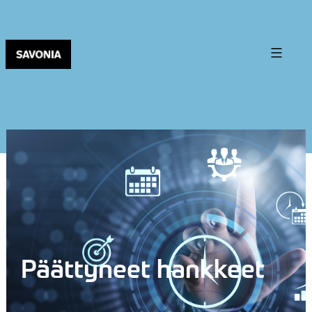
Päättyneet hankkeet