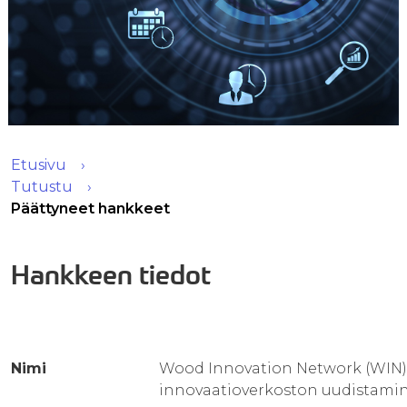
Etusivu
Tutustu
Päättyneet hankkeet
Hankkeen tiedot
Nimi
Wood Innovation Network (WIN) -
innovaatioverkoston uudistami