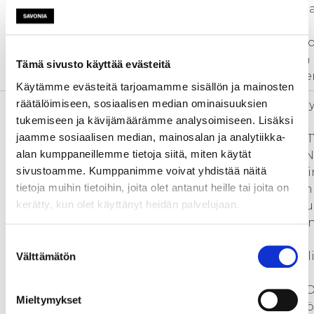
1. Kansainvälistymis- ja vientio
tunnistaminen
2. Puurakentamisen erilaiset pi
3. Strategiset TKI:n ja tuotan
Tämä sivusto käyttää evästeitä
4. Puuteollisuuden uusiutumine
Käytämme evästeitä tarjoamamme sisällön ja mainosten
räätälöimiseen, sosiaalisen median ominaisuuksien
Toimenpiteet
projektin kehittämistoimet ja hyö
tukemiseen ja kävijämäärämme analysoimiseen. Lisäksi
jaamme sosiaalisen median, mainosalan ja analytiikka-
PUUTUOTEALAN KANSAINVÄLISTY
alan kumppaneillemme tietoja siitä, miten käytät
VIENTIASIAKKUUKSIEN HAKEMI
sivustoamme. Kumppanimme voivat yhdistää näitä
- Kohdemarkkinoihin tutustumine
tietoja muihin tietoihin, joita olet antanut heille tai joita on
kehittyneisiin maihin Lähi-Itään
kerätty, kun olet käyttänyt heidän palvelujaan.
- Yrityksen kotimaan ja vientik
- Yrityksen kehitys- ja muutosh
innosessio-menetelmällä
Suostumuksen
>> Toiminnasta vastaavat Mikkeli
Välttämätön
valinta
PUUTUOTEALAN UUDET MAHDO
Mieltymykset
- Uusien tuotantotapojen käytt