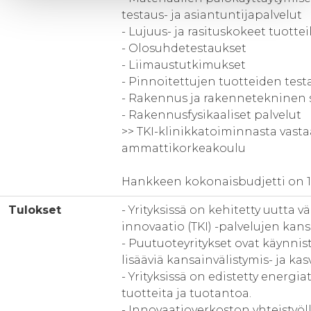
testaus- ja asiantuntijapalvelut
- Lujuus- ja rasituskokeet tuotteil
- Olosuhdetestaukset
- Liimaustutkimukset
- Pinnoitettujen tuotteiden test
- Rakennus ja rakennetekninen 
- Rakennusfysikaaliset palvelut
>> TKI-klinikkatoiminnasta vast
ammattikorkeakoulu
Hankkeen kokonaisbudjetti on 1,
Tulokset
- Yrityksissä on kehitetty uutta 
innovaatio (TKI) -palvelujen kans
- Puutuoteyritykset ovat käynnis
lisääviä kansainvälistymis- ja ka
- Yrityksissä on edistetty energi
tuotteita ja tuotantoa.
- Innovaatioverkoston yhteistyö