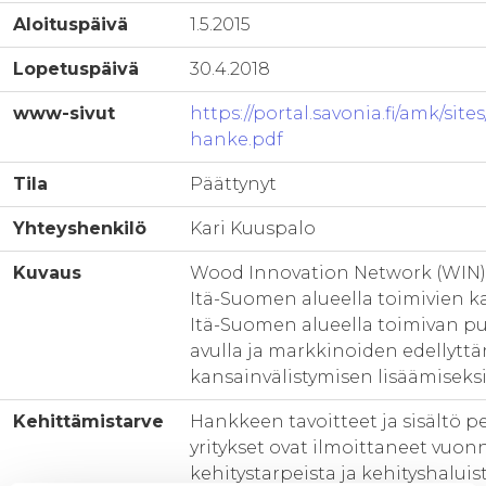
Aloituspäivä
1.5.2015
Lopetuspäivä
30.4.2018
www-sivut
https://portal.savonia.fi/amk/sit
hanke.pdf
Tila
Päättynyt
Yhteyshenkilö
Kari Kuuspalo
Kuvaus
Wood Innovation Network (WIN) 
Itä-Suomen alueella toimivien ka
Itä-Suomen alueella toimivan p
avulla ja markkinoiden edellyttäm
kansainvälistymisen lisäämiseksi 
Kehittämistarve
Hankkeen tavoitteet ja sisältö pe
yritykset ovat ilmoittaneet vuonn
kehitystarpeista ja kehityshaluist