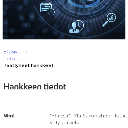
Etusivu
Tutustu
Päättyneet hankkeet
Hankkeen tiedot
Nimi
"Yhessä" - Ylä-Savon yhden luuk
yrityspalvelut