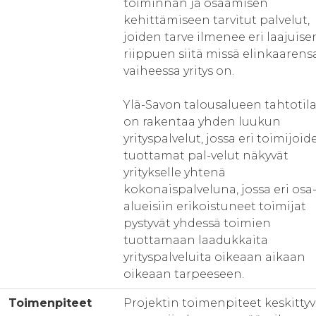
toiminnan ja osaamisen
kehittämiseen tarvitut palvelut,
joiden tarve ilmenee eri laajuise
riippuen siitä missä elinkaarens
vaiheessa yritys on.
Ylä-Savon talousalueen tahtotil
on rakentaa yhden luukun
yrityspalvelut, jossa eri toimijoid
tuottamat pal-velut näkyvät
yritykselle yhtenä
kokonaispalveluna, jossa eri osa
alueisiin erikoistuneet toimijat
pystyvät yhdessä toimien
tuottamaan laadukkaita
yrityspalveluita oikeaan aikaan
oikeaan tarpeeseen.
Toimenpiteet
Projektin toimenpiteet keskittyv