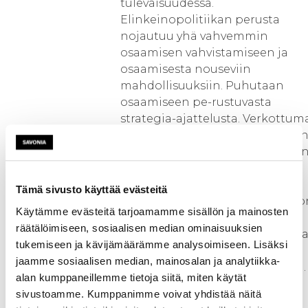
tulevaisuudessa.
Elinkeinopolitiikan perusta
nojautuu yhä vahvemmin
osaamisen vahvistamiseen ja
osaamisesta nouseviin
mahdollisuuksiin. Puhutaan
osaamiseen pe-rustuvasta
strategia-ajattelusta. Verkottum
myös globaalit toimijat ja niide
osaaminen tuodaan edistämää
paikallista yritystoimintaa.
Tämä sivusto käyttää evästeitä
Yhdistämällä voimansa Ylä-Savo
Käytämme evästeitä tarjoamamme sisällön ja mainosten
kunnat ja toimijat voivat
räätälöimiseen, sosiaalisen median ominaisuuksien
tulevaisuudessa paremmin vasta
tukemiseen ja kävijämäärämme analysoimiseen. Lisäksi
jatkuvasti muuttu-van
jaamme sosiaalisen median, mainosalan ja analytiikka-
toimintaympäristön haasteisiin.
alan kumppaneillemme tietoja siitä, miten käytät
Vain uudistumalla ja vanhoja
sivustoamme. Kumppanimme voivat yhdistää näitä
rakenteita ja uskomuksia