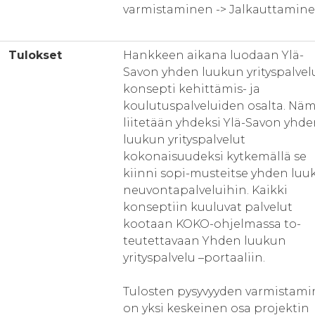
varmistaminen -> Jalkauttamin
Tulokset
Hankkeen aikana luodaan Ylä-
Savon yhden luukun yrityspalvelu
konsepti kehittämis- ja
koulutuspalveluiden osalta. Nä
liitetään yhdeksi Ylä-Savon yhd
luukun yrityspalvelut
kokonaisuudeksi kytkemällä se
kiinni sopi-musteitse yhden luu
neuvontapalveluihin. Kaikki
konseptiin kuuluvat palvelut
kootaan KOKO-ohjelmassa to-
teutettavaan Yhden luukun
yrityspalvelu –portaaliin.
Tulosten pysyvyyden varmistam
on yksi keskeinen osa projektin