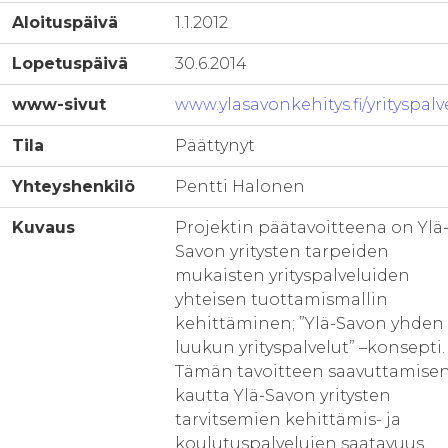
Aloituspäivä
1.1.2012
Lopetuspäivä
30.6.2014
www-sivut
www.ylasavonkehitys.fi/yrityspalv
Tila
Päättynyt
Yhteyshenkilö
Pentti Halonen
Kuvaus
Projektin päätavoitteena on Ylä
Savon yritysten tarpeiden
mukaisten yrityspalveluiden
yhteisen tuottamismallin
kehittäminen; ”Ylä-Savon yhden
luukun yrityspalvelut” –konsepti.
Tämän tavoitteen saavuttamise
kautta Ylä-Savon yritysten
tarvitsemien kehittämis- ja
koulutuspalvelujen saatavuus,