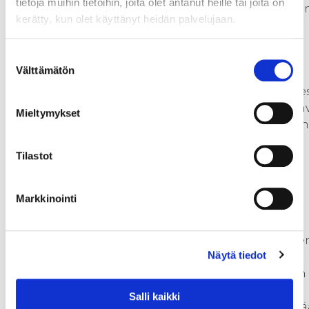
tietoja muihin tietoihin, joita olet antanut heille tai joita on
purkamalla voidaan taata aluee
kerätty, kun olet käyttänyt heidän palvelujaan.
yritysten olemassaolo
tulevaisuudessa. Perinteisestä
Suostumuksen
ajattelusta on luovuttava, ja
Välttämätön
valinta
annettava tilaa uusille
innovaatioille. Ylä-Savon yhteise
elinkeinopolitiikassa henkii vah
Mieltymykset
tulevaisuusajattelu. Tämä on sen
siemen, jolle Ylä-Savon
Tilastot
taloudellinen ja sosiaalinen
hyvinvointi rakentuu.
Markkinointi
Elinkeinostrategian yhtenä
keskeisenä kulmakivenä on
palvelukonsepti Ylä-Savon yhde
Näytä tiedot
luukun yrityspalveluis-ta.
Tavoitteena on parantaa alueen
yrityksille tarjottavien
Salli kaikki
yrityspalvelujen laatua ja kehittä