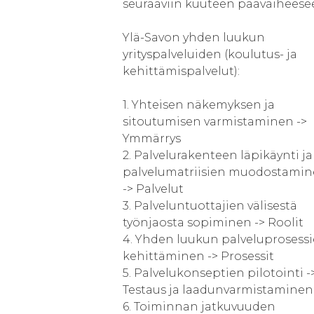
seuraaviin kuuteen päävaiheese
Ylä-Savon yhden luukun
yrityspalveluiden (koulutus- ja
kehittämispalvelut):
1. Yhteisen näkemyksen ja
sitoutumisen varmistaminen ->
Ymmärrys
2. Palvelurakenteen läpikäynti ja
palvelumatriisien muodostami
-> Palvelut
3. Palveluntuottajien välisestä
työnjaosta sopiminen -> Roolit
4. Yhden luukun palveluprosess
kehittäminen -> Prosessit
5. Palvelukonseptien pilotointi -
Testaus ja laadunvarmistaminen
6. Toiminnan jatkuvuuden