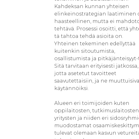
Kahdeksan kunnan yhteisen
elinkeinostrategian laatiminen o
haasteellinen, mutta ei mahdot
tehtävä. Prosessi osoitti, että yht
tä tahtoa tehdä asioita on.
Yhteinen tekeminen edellyttää
kuitenkin sitoutumista,
osallistumista ja pitkäjänteisyyt-
Sitä tarvitaan erityisesti jatkossa,
jotta asetetut tavoitteet
saavutettaisiin, ja ne muuttuisiv
käytännöiksi.
Alueen eri toimijoiden kuten
oppilaitosten, tutkimuslaitosten
yritysten ja niiden eri sidosryhm
muodostamat osaamiskeskittym
tulevat olemaan kasvun vetureit