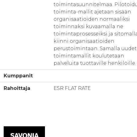
toimintasuunnitelmaa. Pilotoid
toiminta-mallit ajetaan sisään
organisaatioiden normaaliksi
toiminnaksi kuvaamalla ne
toimintaprosesseiksi ja sitomall
kiinni organisaatioiden
perustoimintaan. Samalla uudet
toimintamallit koulutetaan
palveluita tuottaville henkilöille.
Kumppanit
Rahoittaja
ESR FLAT RATE