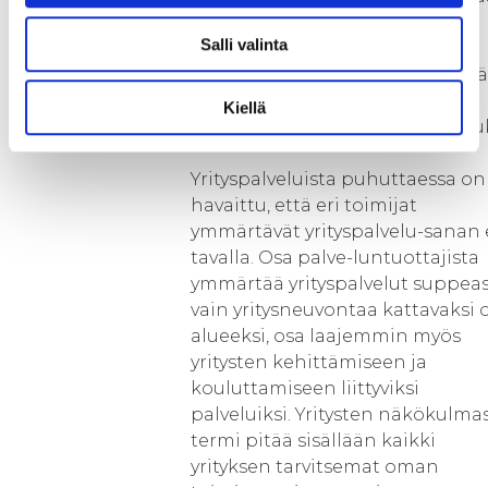
yrityspalvelujen ko-konaisuutta
Salli valinta
hajanaisesta yksittäisten
palveluiden tarjonnasta yhdessä
palveluntuottajien kanssa
Kiellä
toteutettavaksi kokonaispalveluk
Yrityspalveluista puhuttaessa on
havaittu, että eri toimijat
ymmärtävät yrityspalvelu-sanan 
tavalla. Osa palve-luntuottajista
ymmärtää yrityspalvelut suppeas
vain yritysneuvontaa kattavaksi 
alueeksi, osa laajemmin myös
yritysten kehittämiseen ja
kouluttamiseen liittyviksi
palveluiksi. Yritysten näkökulma
termi pitää sisällään kaikki
yrityksen tarvitsemat oman