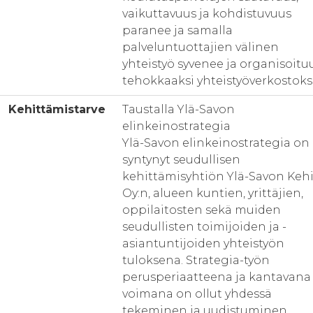
vaikuttavuus ja kohdistuvuus
paranee ja samalla
palveluntuottajien välinen
yhteistyö syvenee ja organisoitu
tehokkaaksi yhteistyöverkostoksi
Kehittämistarve
Taustalla Ylä-Savon
elinkeinostrategia
Ylä-Savon elinkeinostrategia on
syntynyt seudullisen
kehittämisyhtiön Ylä-Savon Kehi
Oy:n, alueen kuntien, yrittäjien,
oppilaitosten sekä muiden
seudullisten toimijoiden ja -
asiantuntijoiden yhteistyön
tuloksena. Strategia-työn
perusperiaatteena ja kantavana
voimana on ollut yhdessä
tekeminen ja uudistuminen.