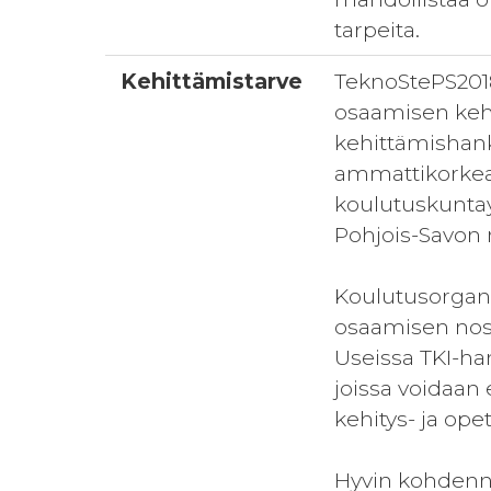
tarpeita.
Kehittämistarve
TeknoStePS2018
osaamisen keh
kehittämishank
ammattikorkea
koulutuskuntay
Pohjois-Savon
Koulutusorganis
osaamisen nost
Useissa TKI-ha
joissa voidaan
kehitys- ja ope
Hyvin kohdennet