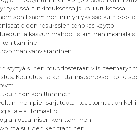
 yrityksissä, tutkimuksessa ja koulutuksessa
aamisen lisääminen niin yrityksissä kuin oppila
anisaatioiden resurssien tehokas käyttö
iluedun ja kasvun mahdollistaminen monialaisi
n kehittäminen
vetovoiman vahvistaminen
istyttyä siihen muodostetaan viisi teemaryhmä
dustus. Koulutus- ja kehittämispanokset kohdist
vat:
 tuotannon kehittäminen
oveltaminen piensarjatuotantoautomaation keh
ogia ja – automaatio
logian osaamisen kehittäminen
tovoimaisuuden kehittäminen