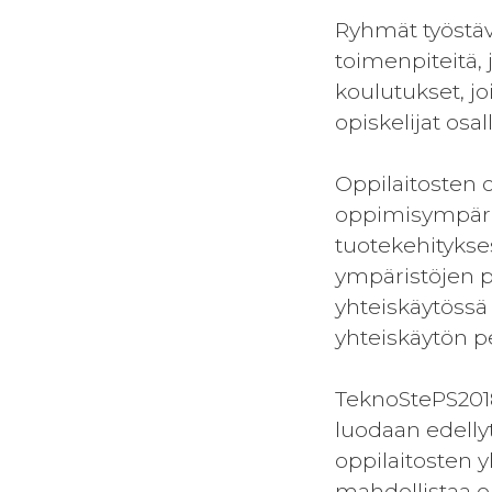
Ryhmät työstä
toimenpiteitä, 
koulutukset, jo
opiskelijat os
Oppilaitosten 
oppimisympäris
tuotekehitykses
ympäristöjen po
yhteiskäytössä
yhteiskäytön p
TeknoStePS2018
luodaan edellyt
oppilaitosten 
mahdollistaa 