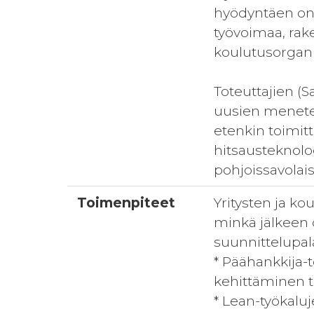
hyödyntäen on 
työvoimaa, rake
koulutusorgani
Toteuttajien (S
uusien menete
etenkin toimit
hitsausteknol
pohjoissavolai
Toimenpiteet
Yritysten ja k
minkä jälkeen 
suunnittelupalav
* Päähankkija-
kehittäminen t
* Lean-työkalu