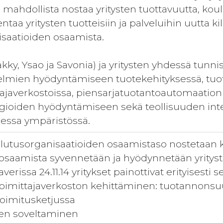
mahdollista nostaa yritysten tuottavuutta, kou
ntaa yritysten tuotteisiin ja palveluihin uutta k
saatioiden osaamista.
akky, Ysao ja Savonia) ja yritysten yhdessä tunnis
lmien hyödyntämiseen tuotekehityksessä, tuo
tajaverkostoissa, piensarjatuotantoautomaation
ogioiden hyödyntämiseen sekä teollisuuden in
sessa ympäristössä.
oulutusorganisaatioiden osaamistaso nostetaan k
osaamista syvennetään ja hyödynnetään yrityst
erissa 24.11.14 yritykset painottivat erityisesti s
toimittajaverkoston kehittäminen: tuotannonsu
oimitusketjussa
jen soveltaminen