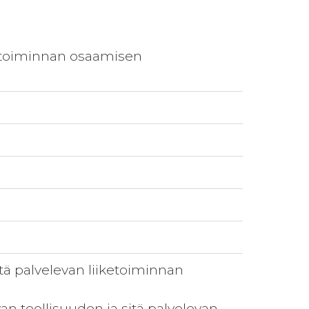
iketoiminnan osaamisen
tä palvelevan liiketoiminnan
n teollisuuden ja sitä palvelevan