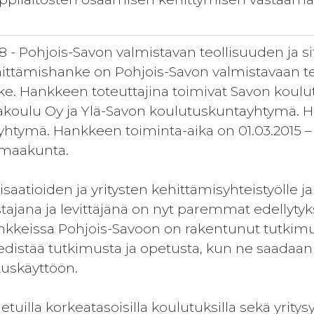
 - Pohjois-Savon valmistavan teollisuuden ja si
ittämishanke on Pohjois-Savon valmistavaan t
e. Hankkeen toteuttajina toimivat Savon koul
koulu Oy ja Ylä-Savon koulutuskuntayhtymä. H
htymä. Hankkeen toiminta-aika on 01.03.2015 – 3
 maakunta.
aatioiden ja yritysten kehittämisyhteistyölle j
ajana ja levittäjänä on nyt paremmat edellyty
nkkeissa Pohjois-Savoon on rakentunut tutkimus
 edistää tutkimusta ja opetusta, kun ne saadaa
tuskäyttöön.
uilla korkeatasoisilla koulutuksilla sekä yritys