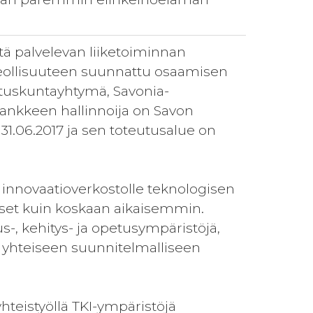
tä palvelevan liiketoiminnan
eollisuuteen suunnattu osaamisen
utuskuntayhtymä, Savonia-
ankkeen hallinnoija on Savon
1.06.2017 ja sen toteutusalue on
a innovaatioverkostolle teknologisen
kset kuin koskaan aikaisemmin.
-, kehitys- ja opetusympäristöjä,
n yhteiseen suunnitelmalliseen
yhteistyöllä TKI-ympäristöjä