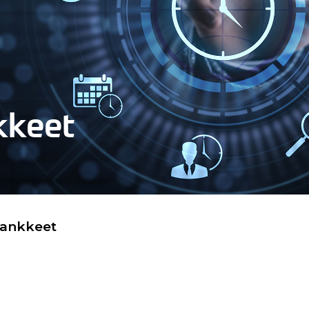
kkeet
hankkeet