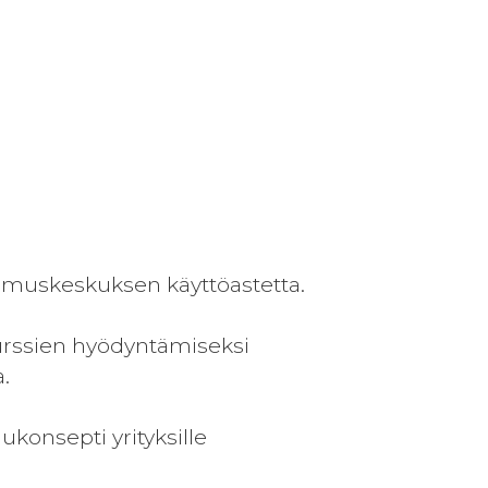
imuskeskuksen käyttöastetta.
surssien hyödyntämiseksi
a.
ukonsepti yrityksille