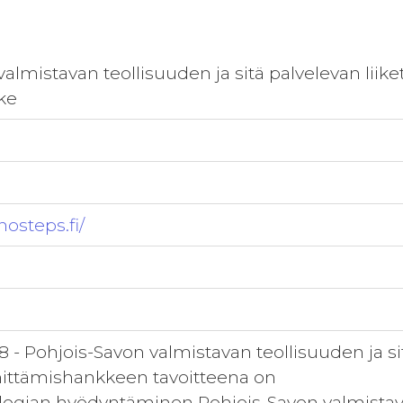
valmistavan teollisuuden ja sitä palvelevan li
ke
osteps.fi/
 - Pohjois-Savon valmistavan teollisuuden ja si
ittämishankkeen tavoitteena on
logian hyödyntäminen Pohjois-Savon valmistava