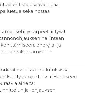
luttaa entistä osaavampaa
ilpailuetua sekä nostaa
tamat kehitystarpeet liittyvät
tannonohjauksen hallintaan
 kehittämiseen, energia- ja
ternetin rakentamiseen
orkeatasoisissa koulutuksissa,
en kehitysprojekteissa. Hankkeen
euraavia aiheita:
unnittelun ja -ohjauksen