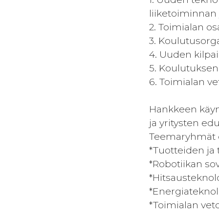
liiketoiminnan
2. Toimialan os
3. Koulutusorg
4. Uuden kilpa
5. Koulutukse
6. Toimialan 
Hankkeen käynn
ja yritysten e
Teemaryhmät o
*Tuotteiden ja
*Robotiikan s
*Hitsausteknol
*Energiatekno
*Toimialan ve