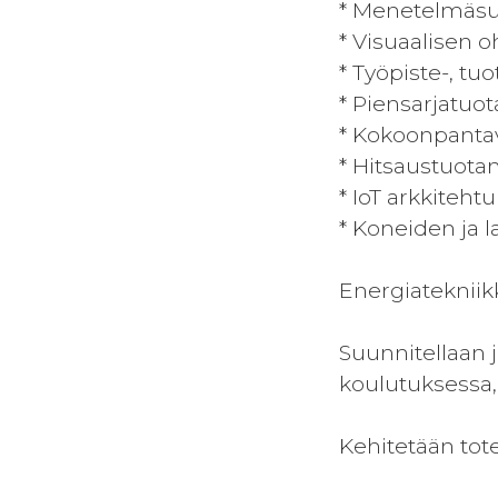
* Menetelmäsu
* Visuaalisen 
* Työpiste-, tu
* Piensarjatuo
* Kokoonpanta
* Hitsaustuota
* IoT arkkitehtu
* Koneiden ja l
Energiateknii
Suunnitellaan 
koulutuksessa, 
Kehitetään tote