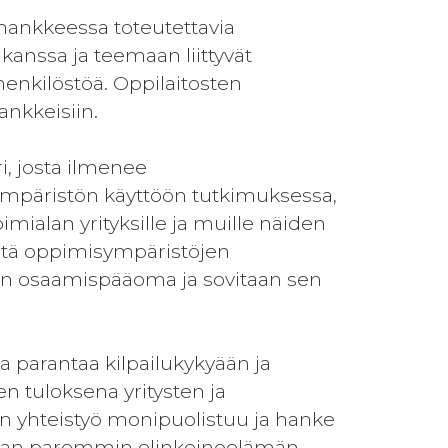
hankkeessa toteutettavia
 kanssa ja teemaan liittyvät
 henkilöstöä. Oppilaitosten
ankkeisiin.
i, josta ilmenee
ympäristön käyttöön tutkimuksessa,
imialan yrityksille ja muille näiden
työtä oppimisympäristöjen
ton osaamispääoma ja sovitaan sen
a parantaa kilpailukykyään ja
en tuloksena yritysten ja
nen yhteistyö monipuolistuu ja hanke
maan paremmin elinkeinoelämän