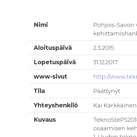
Nimi
Pohjois-Savon 
kehittämishan
Aloituspäivä
2.3.2015
Lopetuspäivä
31.12.2017
www-sivut
http://www.tekn
Tila
Päättynyt
Yhteyshenkilö
Kai Kärkkäinen
Kuvaus
TeknoStePS2018
osaamisen keh
1. Uuden tekno