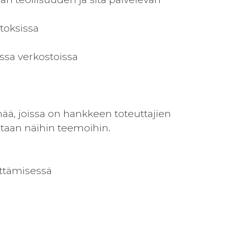
itoksissa
ssa verkostoissa
ä, joissa on hankkeen toteuttajien
etaan näihin teemoihin.
ittämisessä