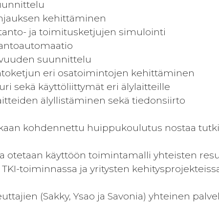
unnittelu
ohjauksen kehittäminen
otanto- ja toimitusketjujen simulointi
tantoautomaatio
vuuden suunnittelu
ntoketjun eri osatoimintojen kehittäminen
uri sekä käyttöliittymät eri älylaitteille
aitteiden älyllistäminen sekä tiedonsiirto
kkaan kohdennettu huippukoulutus nostaa tutk
ja otetaan käyttöön toimintamalli yhteisten re
TKI-toiminnassa ja yritysten kehitysprojekteiss
uttajien (Sakky, Ysao ja Savonia) yhteinen palvel