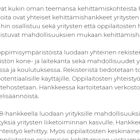
vät kukin oman teemansa kehittämiskohteista 
joita ovat yhteiset kehittämishankkeet yritysten
ihin osallistuu sekä yritysten että oppilaitosten
allistuvat mahdollisuuksien mukaan kehittämish
oppimisympäristöistä luodaan yhteinen rekister
tön kone- ja laitekanta sekä mahdollisuudet 
sä ja koulutuksessa. Rekisteristä tiedotetaan to
tentiaalisille käyttäjille. Oppilaitosten yhteis
 tehostetaan. Hankkeessa kartoitetaan verkos
elisäännöistä.
-hankkeella luodaan yrityksille mahdollisuuksi
yksiä yritysten liiketoiminnan kasvulle. Hankke
yhteistyö kehittyy. Myös oppilaitosten keskinäi
oppilaitosten osaamisen kehittymisen vastaa