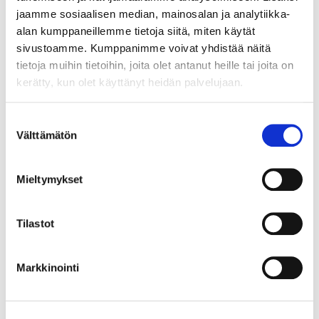
jaamme sosiaalisen median, mainosalan ja analytiikka-
digitaalinen työkalu tai
alan kumppaneillemme tietoja siitä, miten käytät
menetelmä käyttöön uudessa
sivustoamme. Kumppanimme voivat yhdistää näitä
hyödyntämiskohteessa. Hanke
tietoja muihin tietoihin, joita olet antanut heille tai joita on
vastaa niiden suunnittelusta ja
kerätty, kun olet käyttänyt heidän palvelujaan.
toteuttamisesta yhdessä
kohdeyrityksen kanssa.
Kokeilujen kokemukset
Suostumuksen
jaetaan
Välttämätön
valinta
yritysryhmän sisällä sekä
yritysten niin salliessa myös
Mieltymykset
laajemmin.
Osassa yrityksissä puolestaan
Tilastot
tunnistetaan teollisen
internetin ja digitalisaation
Markkinointi
merkittävimmät
hyödyntämiskohteet
viemällä niissä läpi