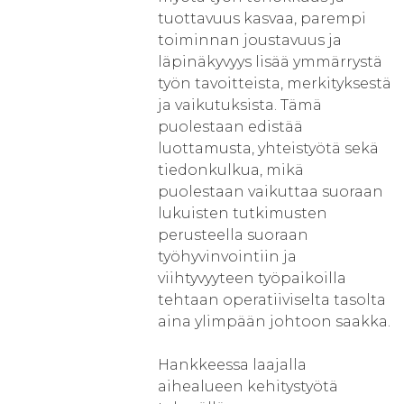
tuottavuus kasvaa, parempi
toiminnan joustavuus ja
läpinäkyvyys lisää ymmärrystä
työn tavoitteista, merkityksestä
ja vaikutuksista. Tämä
puolestaan edistää
luottamusta, yhteistyötä sekä
tiedonkulkua, mikä
puolestaan vaikuttaa suoraan
lukuisten tutkimusten
perusteella suoraan
työhyvinvointiin ja
viihtyvyyteen työpaikoilla
tehtaan operatiiviselta tasolta
aina ylimpään johtoon saakka.
Hankkeessa laajalla
aihealueen kehitystyötä