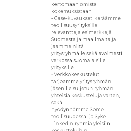
kertomaan omista
kokemuksistaan
- Case-kuvaukset: keräämme
teollisuusyrityksille
relevantteja esimerkkejä
Suomesta ja maailmalta ja
jaamme niitä
yritysryhmälle sekä avoimesti
verkossa suomalaisille
yrityksille
- Verkkokeskustelut:
tarjoamme yritysryhmän
jäsenille suljetun ryhmän
yhteisiä keskusteluja varten,
sekä
hyödynnämme Some
teollisuudessa- ja Syke-
LinkedIn-ryhmiä yleisiin
keskusteluihin