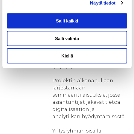
tunnistamisprosessi. Tämän
Näytä tiedot
pohjalta kehitetään yleinen ja
käytännönläheinen työkalu
Salli kaikki
hyödyntämiskohteiden
tunnistamiseen sekä
yrityskehittäjien että yritysten
Salli valinta
itsensä toimesta.
Kiellä
B) Yritysten valmentaminen ja
työpajojen pitäminen
Projektin aikana tullaan
järjestämään
seminaaritilaisuuksia, jossa
asiantuntijat jakavat tietoa
digitalisaation ja
analytiikan hyödyntämisestä.
Yritysryhmän sisällä