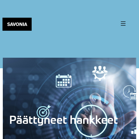
Päättyneet hankkeet