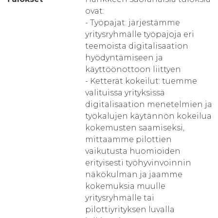
ovat:
- Työpajat: järjestämme
yritysryhmälle työpajoja eri
teemoista digitalisaation
hyödyntämiseen ja
käyttöönottoon liittyen
- Ketterät kokeilut: tuemme
valituissa yrityksissä
digitalisaation menetelmien ja
työkalujen käytännön kokeilua
kokemusten saamiseksi,
mittaamme pilottien
vaikutusta huomioiden
erityisesti työhyvinvoinnin
näkökulman ja jaamme
kokemuksia muulle
yritysryhmälle tai
pilottiyrityksen luvalla