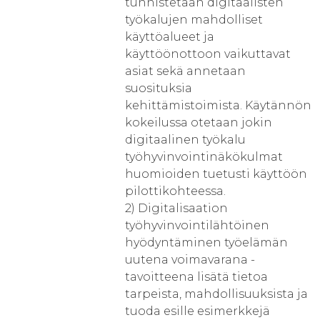
tunnistetaan digitaalisten
työkalujen mahdolliset
käyttöalueet ja
käyttöönottoon vaikuttavat
asiat sekä annetaan
suosituksia
kehittämistoimista. Käytännön
kokeilussa otetaan jokin
digitaalinen työkalu
työhyvinvointinäkökulmat
huomioiden tuetusti käyttöön
pilottikohteessa.
2) Digitalisaation
työhyvinvointilähtöinen
hyödyntäminen työelämän
uutena voimavarana -
tavoitteena lisätä tietoa
tarpeista, mahdollisuuksista ja
tuoda esille esimerkkejä