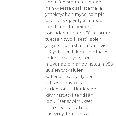
kehittämistoimia tuetaan
hankkeessa osallistamalla
yhteistyöhön myös isompia
päähankkijayrityksiä tiedon,
kehittämistarpeiden ja
toiveiden tuojana. Tätä kautta
tuetaan tyypillisesti isojen
yritysten asiakkaina toimivien
PK-yritysten liiketoimintaa. Eri
kokoluokan yritysten
mukanaolo mahdollistaa myös
uusien työkalujen
kokeilemisen yritysten
välisessä käytössä ja
verkostoissa. Hankkeen
käynnistyttyä tehdään
lopulliset sopimukset
hankkeen pilotti- ja
caseyritysten kanssa.