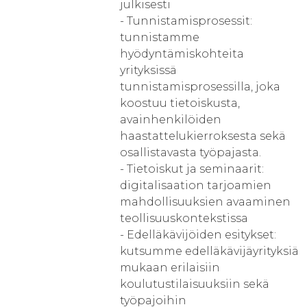
julkisesti
- Tunnistamisprosessit:
tunnistamme
hyödyntämiskohteita
yrityksissä
tunnistamisprosessilla, joka
koostuu tietoiskusta,
avainhenkilöiden
haastattelukierroksesta sekä
osallistavasta työpajasta.
- Tietoiskut ja seminaarit:
digitalisaation tarjoamien
mahdollisuuksien avaaminen
teollisuuskontekstissa
- Edelläkävijöiden esitykset:
kutsumme edelläkävijäyrityksiä
mukaan erilaisiin
koulutustilaisuuksiin sekä
työpajoihin