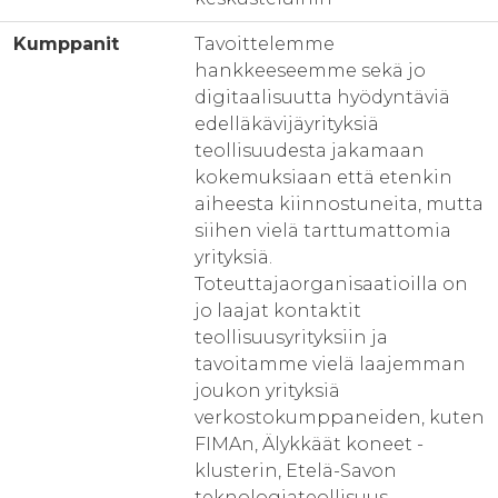
Kumppanit
Tavoittelemme
hankkeeseemme sekä jo
digitaalisuutta hyödyntäviä
edelläkävijäyrityksiä
teollisuudesta jakamaan
kokemuksiaan että etenkin
aiheesta kiinnostuneita, mutta
siihen vielä tarttumattomia
yrityksiä.
Toteuttajaorganisaatioilla on
jo laajat kontaktit
teollisuusyrityksiin ja
tavoitamme vielä laajemman
joukon yrityksiä
verkostokumppaneiden, kuten
FIMAn, Älykkäät koneet -
klusterin, Etelä-Savon
teknologiateollisuus -