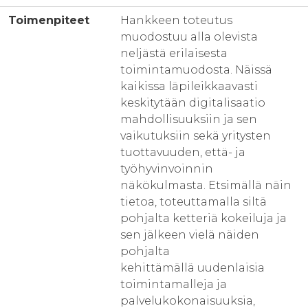
Toimenpiteet
Hankkeen toteutus
muodostuu alla olevista
neljästä erilaisesta
toimintamuodosta. Näissä
kaikissa läpileikkaavasti
keskitytään digitalisaatio
mahdollisuuksiin ja sen
vaikutuksiin sekä yritysten
tuottavuuden, että- ja
työhyvinvoinnin
näkökulmasta. Etsimällä näin
tietoa, toteuttamalla siltä
pohjalta ketteriä kokeiluja ja
sen jälkeen vielä näiden
pohjalta
kehittämällä uudenlaisia
toimintamalleja ja
palvelukokonaisuuksia,