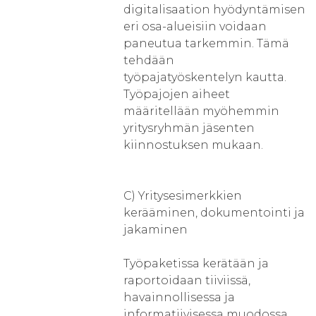
digitalisaation hyödyntämisen
eri osa-alueisiin voidaan
paneutua tarkemmin. Tämä
tehdään
työpajatyöskentelyn kautta.
Työpajojen aiheet
määritellään myöhemmin
yritysryhmän jäsenten
kiinnostuksen mukaan.
C) Yritysesimerkkien
kerääminen, dokumentointi ja
jakaminen
Työpaketissa kerätään ja
raportoidaan tiiviissä,
havainnollisessa ja
informatiivisessa muodossa