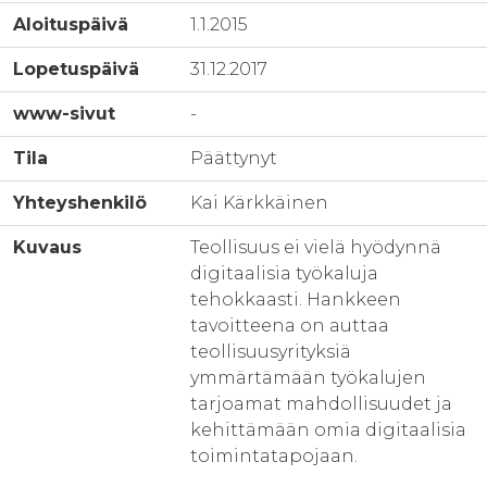
Aloituspäivä
1.1.2015
Lopetuspäivä
31.12.2017
www-sivut
-
Tila
Päättynyt
Yhteyshenkilö
Kai Kärkkäinen
Kuvaus
Teollisuus ei vielä hyödynnä
digitaalisia työkaluja
tehokkaasti. Hankkeen
tavoitteena on auttaa
teollisuusyrityksiä
ymmärtämään työkalujen
tarjoamat mahdollisuudet ja
kehittämään omia digitaalisia
toimintatapojaan.