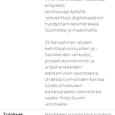
erityisesti
teollisuusyrityksille
relevantteja digitalisaation
hyödyntämisesimerkkejä
Suomesta ja maailmalta.
D) Kansallinen alueen
kehittäjätoimijoiden ja –
hankkeiden verkosto,
projektikoordinointi ja
yrityshankkeiden
edistäminen tavoitteena
yhdessä toimijoiden kanssa
luoda aihealueen
palvelupaketti esimerkiksi
osaksi Yritys Suomi
–portaalia.
Tulokset
Hankkeen suoranaisia tuloksia