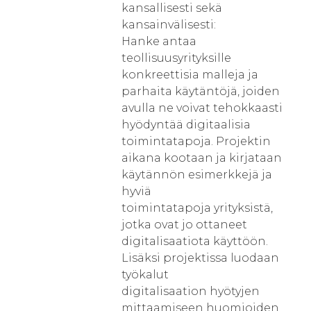
kansallisesti sekä
kansainvälisesti:
Hanke antaa
teollisuusyrityksille
konkreettisia malleja ja
parhaita käytäntöjä, joiden
avulla ne voivat tehokkaasti
hyödyntää digitaalisia
toimintatapoja. Projektin
aikana kootaan ja kirjataan
käytännön esimerkkejä ja
hyviä
toimintatapoja yrityksistä,
jotka ovat jo ottaneet
digitalisaatiota käyttöön.
Lisäksi projektissa luodaan
työkalut
digitalisaation hyötyjen
mittaamiseen huomioiden