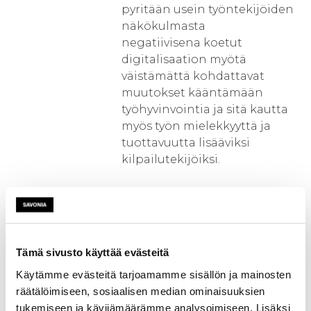
pyritään usein työntekijöiden
näkökulmasta
negatiivisena koetut
digitalisaation myötä
väistämättä kohdattavat
muutokset kääntämään
työhyvinvointia ja sitä kautta
myös työn mielekkyyttä ja
tuottavuutta lisääviksi
kilpailutekijöiksi.
A) Ketterät kokeilut ja
käyttöönottomallit
Tärkeä osa projektia on
teollisen internetin ja
Tämä sivusto käyttää evästeitä
digitalisaation käytännön
Käytämme evästeitä tarjoamamme sisällön ja mainosten
kokeilut yritysryhmän
räätälöimiseen, sosiaalisen median ominaisuuksien
jäsenyrityksissä.
tukemiseen ja kävijämäärämme analysoimiseen. Lisäksi
Kokeiluissa otetaan jokin uusi