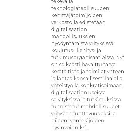
tekevällä
teknologiateollisuuden
kehittäjätoimijoiden
verkostolla edistetään
digitalisaation
mahdollisuuksien
hyödyntämistä yrityksissä,
koulutus-, kehitys- ja
tutkimusorganisaatioissa. Nyt
on selkeästi havaittu tarve
kerätä tieto ja toimijat yhteen
ja lähteä kansallisesti laajalla
yhteistyöllä konkretisoimaan
digitalisaation useissa
selvityksissä ja tutkimuksissa
tunnistetut mahdollisuudet
yritysten tuottavuudeksi ja
niiden työntekijöiden
hyvinvoinniksi.