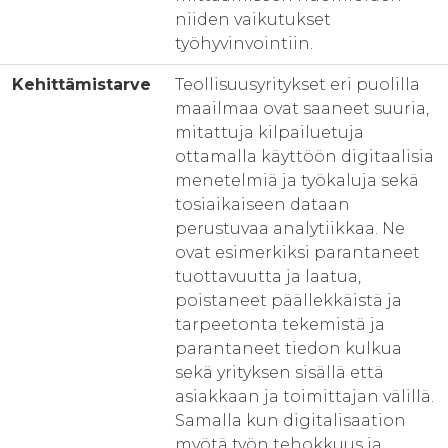
niiden vaikutukset
työhyvinvointiin.
Kehittämistarve
Teollisuusyritykset eri puolilla
maailmaa ovat saaneet suuria,
mitattuja kilpailuetuja
ottamalla käyttöön digitaalisia
menetelmiä ja työkaluja sekä
tosiaikaiseen dataan
perustuvaa analytiikkaa. Ne
ovat esimerkiksi parantaneet
tuottavuutta ja laatua,
poistaneet päällekkäistä ja
tarpeetonta tekemistä ja
parantaneet tiedon kulkua
sekä yrityksen sisällä että
asiakkaan ja toimittajan välillä.
Samalla kun digitalisaation
myötä työn tehokkuus ja