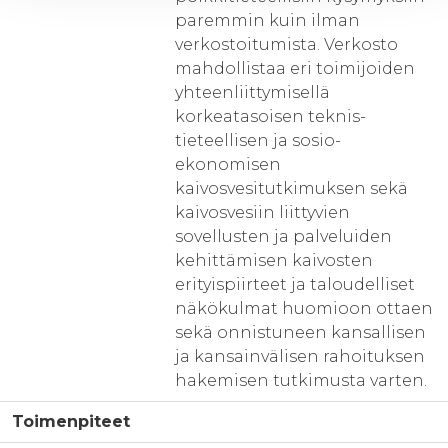
paremmin kuin ilman
verkostoitumista. Verkosto
mahdollistaa eri toimijoiden
yhteenliittymisellä
korkeatasoisen teknis-
tieteellisen ja sosio-
ekonomisen
kaivosvesitutkimuksen sekä
kaivosvesiin liittyvien
sovellusten ja palveluiden
kehittämisen kaivosten
erityispiirteet ja taloudelliset
näkökulmat huomioon ottaen
sekä onnistuneen kansallisen
ja kansainvälisen rahoituksen
hakemisen tutkimusta varten.
Toimenpiteet