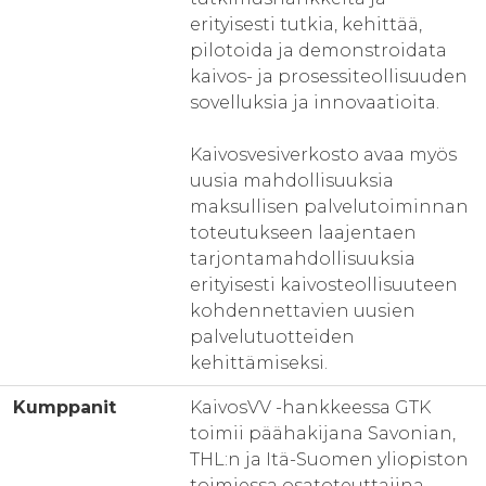
erityisesti tutkia, kehittää,
pilotoida ja demonstroidata
kaivos- ja prosessiteollisuuden
sovelluksia ja innovaatioita.
Kaivosvesiverkosto avaa myös
uusia mahdollisuuksia
maksullisen palvelutoiminnan
toteutukseen laajentaen
tarjontamahdollisuuksia
erityisesti kaivosteollisuuteen
kohdennettavien uusien
palvelutuotteiden
kehittämiseksi.
Kumppanit
KaivosVV -hankkeessa GTK
toimii päähakijana Savonian,
THL:n ja Itä-Suomen yliopiston
toimiessa osatoteuttajina.