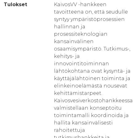
Tulokset
KaivosVV -hankkeen
tavoitteena on, että seudulle
syntyy ympäristöprosessien
hallinnan ja
prosessiteknologian
kansainvälinen
osaamisympäristö. Tutkimus-,
kehitys- ja
innovointitoiminnan
lähtökohtana ovat kysyntä- ja
käyttäjälähtöinen toiminta ja
elinkeinoelämästä nousevat
kehittämistarpeet.
Kaivosvesiverkostohankkeessa
valmistellaan konseptoitu
toimintamalli koordinoida ja
hallita kansainvälisesti
rahoitettuja
tutkimushankkeita ja