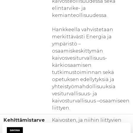
kaivosteollisuudessa sekä
elintarvike- ja
kemianteollisuudessa.
Hankkeella vahvistetaan
merkittävästi Energia ja
ympäristö –
osaamiskeskittymän
kaivosvesiturvallisuus-
kärkiosaamisen
tutkimustoiminnan sekä
opetuksen edellytyksiä ja
yhteistyömahdollisuuksia
vesiturvallisuus- ja
kaivosturvallisuus –osaamiseen
liittyen.
Kehittämistarve
Kaivosten, ja niihin liittyvien
teollisten prosessien, vesien