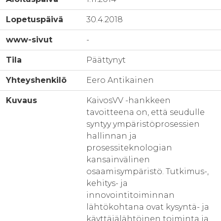
Lopetuspäivä
30.4.2018
www-sivut
-
Tila
Päättynyt
Yhteyshenkilö
Eero Antikainen
Kuvaus
KaivosVV -hankkeen
tavoitteena on, että seudulle
syntyy ympäristöprosessien
hallinnan ja
prosessiteknologian
kansainvälinen
osaamisympäristö. Tutkimus-,
kehitys- ja
innovointitoiminnan
lähtökohtana ovat kysyntä- ja
käyttäjälähtöinen toiminta ja