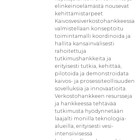
elinkeinoelämästä nousevat
kehittämistarpeet.
Kaivosvesiverkostohankkeessa
valmistellaan konseptoitu
toimintamalli koordinoida ja
hallita kansainvälisesti
rahoitettuja
tutkimushankkeita ja
erityisesti tutkia, kehittää,
pilotoida ja demonstroidata
kaivos- ja prosessiteollisuuden
sovelluksia ja innovaatioita.
Verkostohankkeen resursseja
ja hankkeessa tehtävää
tutkimusta hyödynnetään
laajalti monilla teknologia-
alueilla, erityisesti vesi-
intensiivisessä