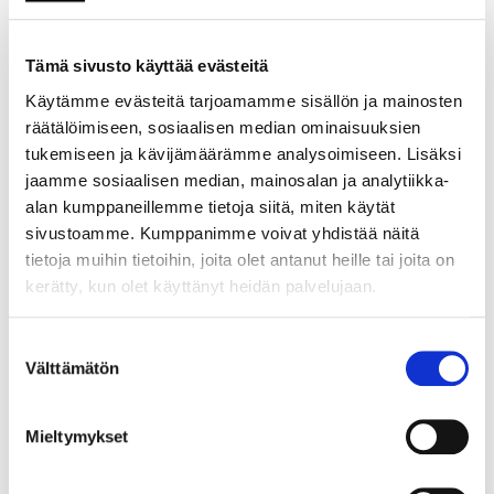
laatu, hallinta, käsittely ja
monitorointi, eli
kokonaisuutena kaivosvedet,
Tämä sivusto käyttää evästeitä
ovat ensiarvoisen tärkeitä
Käytämme evästeitä tarjoamamme sisällön ja mainosten
kaivoksen taloudellisuuden,
räätälöimiseen, sosiaalisen median ominaisuuksien
prosessien toimivuuden,
tukemiseen ja kävijämäärämme analysoimiseen. Lisäksi
ympäristökuormituksen ja
jaamme sosiaalisen median, mainosalan ja analytiikka-
sosiaalisten vaikutusten sekä
alan kumppaneillemme tietoja siitä, miten käytät
hyväksyttävyyden kannalta.
sivustoamme. Kumppanimme voivat yhdistää näitä
Kaivosvedet ovatkin yksi
tietoja muihin tietoihin, joita olet antanut heille tai joita on
tärkeimmistä
kerätty, kun olet käyttänyt heidän palvelujaan.
kokonaisuuksista, jotka täytyy
huomioida kaivoshankkeen
Suostumuksen
jokaisessa vaiheessa, kaivoksen
Välttämätön
valinta
suunnittelusta sulkemiseen.
Kaivosvedet muodostavat
erittäin laaja-alaisen
Mieltymykset
kokonaisuuden, jonka
kokonaisvaltainen osaaminen