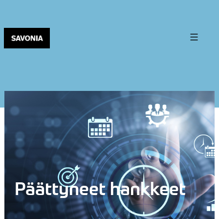
Päättyneet hankkeet