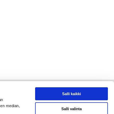
Salli kaikki
an
sen median,
Salli valinta