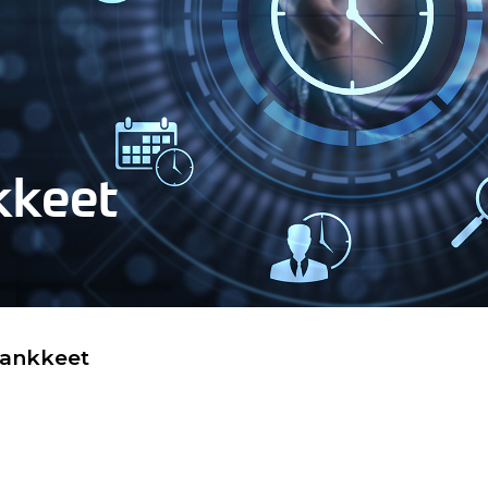
kkeet
hankkeet