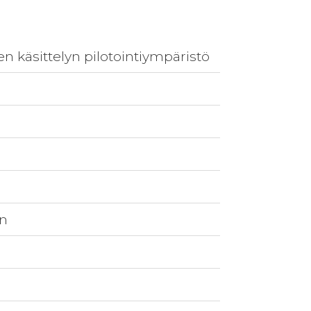
en käsittelyn pilotointiympäristö
en