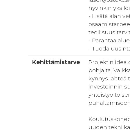
hyvinkin yksilö
- Lisätä alan 
osaamistarpeet
teollisuus tarvi
- Parantaa alu
- Tuoda uusinta
Kehittämistarve
Projektin idea 
pohjalta. Vaikk
kynnys lähteä 
investoinnin 
yhteistyö toise
puhaltamiseen
Koulutuskonepa
uuden tekniikan