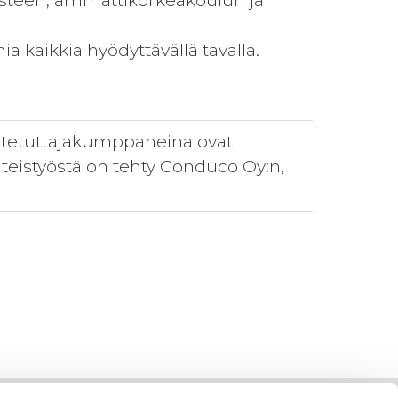
-asteen, ammattikorkeakoulun ja
ia kaikkia hyödyttävällä tavalla.
totetuttajakumppaneina ovat
hteistyöstä on tehty Conduco Oy:n,