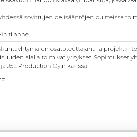
teiskäytön mahdollistavaa ympäristöä, jossa 2
 yhdessä sovittujen pelisääntöjen puitteissa toim
in tilanne.
kuntayhtymä on osatoteuttajana ja projektin 
isuuden alalla toimivat yritykset. Sopimukset y
 ja J5L Production Oy:n kanssa.
TE