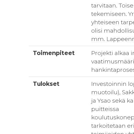
tarvitaan. Tois
tekemiseen. Yri
yhteiseen tarp
olisi mahdolli
mm. Lappeenran
Toimenpiteet
Projekti alkaa 
vaatimusmäärit
hankintaprosess
Tulokset
Investoinnin l
muotoilu), Sak
ja Ysao sekä k
puitteissa
koulutuskonepa
tarkoitetaan er