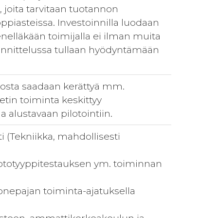
, joita tarvitaan tuotannon
 oppiasteissa. Investoinnilla luodaan
nelläkään toimijalla ei ilman muita
uunnittelussa tullaan hyödyntämään
, josta saadaan kerättyä mm.
tin toiminta keskittyy
 alustavaan pilotointiin.
 (Tekniikka, mahdollisesti
rototyyppitestauksen ym. toiminnan
nepajan toiminta-ajatuksella