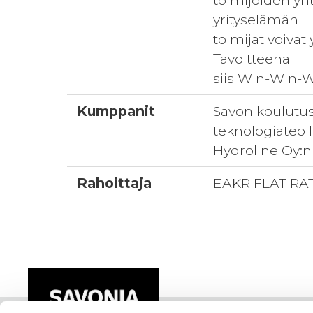
toimijoiden yh
yrityselämän
toimijat voivat
Tavoitteena
siis Win-Win-W
Kumppanit
Savon koulutus
teknologiateoll
Hydroline Oy:n
Rahoittaja
EAKR FLAT RA