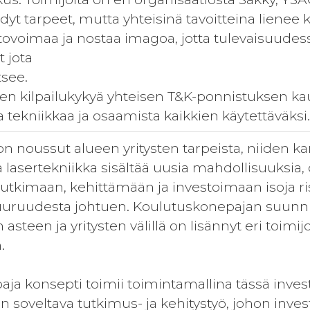
idyt tarpeet, mutta yhteisinä tavoitteina lienee 
vetovoimaa ja nostaa imagoa, jotta tulevaisuudes
 jota
tsee.
een kilpailukykyä yhteisen T&K-ponnistuksen kau
 tekniikkaa ja osaamista kaikkien käytettäväksi
on noussut alueen yritysten tarpeista, niiden k
a lasertekniikka sisältää uusia mahdollisuuksia, o
tutkimaan, kehittämään ja investoimaan isoja r
suuruudesta johtuen. Koulutuskonepajan suunn
n asteen ja yritysten välillä on lisännyt eri toi
.
ja konsepti toimii toimintamallina tässä investo
 soveltava tutkimus- ja kehitystyö, johon investo