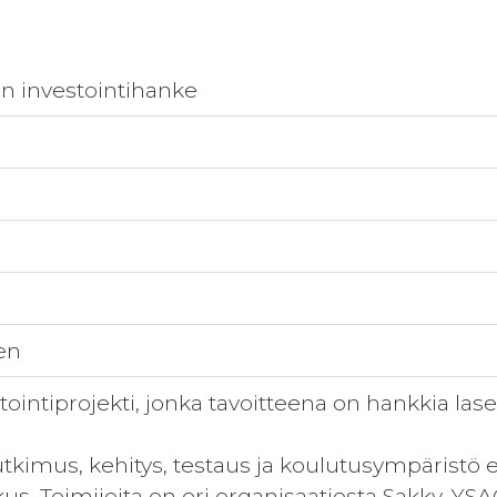
n investointihanke
en
tointiprojekti, jonka tavoitteena on hankkia la
utkimus, kehitys, testaus ja koulutusympäristö e
us. Toimijoita on eri organisaatiosta Sakky, YSAO