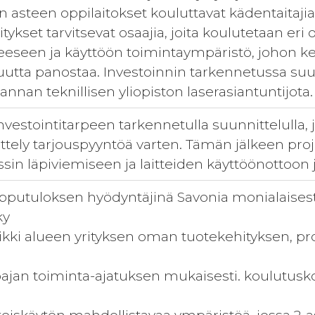
en asteen oppilaitokset kouluttavat kädentaitajia
tykset tarvitsevat osaajia, joita koulutetaan eri
eeseen ja käyttöön toimintaympäristö, johon ke
suutta panostaa. Investoinnin tarkennetussa s
nan teknillisen yliopiston laserasiantuntijota.
investointitarpeen tarkennetulla suunnittelulla
tely tarjouspyyntöä varten. Tämän jälkeen proje
in läpiviemiseen ja laitteiden käyttöönottoon ja
opputuloksen hyödyntäjinä Savonia monialaisesti
ky
aikki alueen yrityksen oman tuotekehityksen, p
jan toiminta-ajatuksen mukaisesti. koulutusko
i