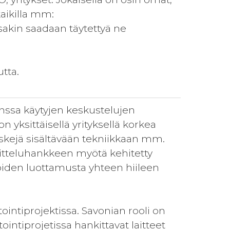
kaikilla mm:
sakin saadaan täytettyä ne
tta.
.
anssa käytyjen keskustelujen
n yksittäisellä yrityksellä korkea
iskejä sisältävään tekniikkaan mm.
itteluhankkeen myötä kehitetty
mijoiden luottamusta yhteen hiileen
intiprojektissa. Savonian rooli on
intiprojetissa hankittavat laitteet