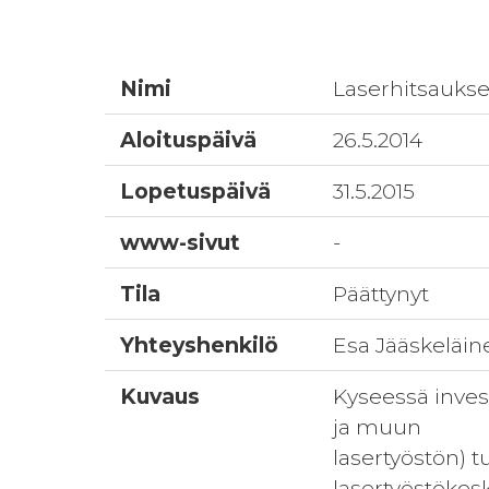
Nimi
Laserhitsaukse
Aloituspäivä
26.5.2014
Lopetuspäivä
31.5.2015
www-sivut
-
Tila
Päättynyt
Yhteyshenkilö
Esa Jääskeläin
Kuvaus
Kyseessä inves
ja muun
lasertyöstön) t
lasertyöstökesk