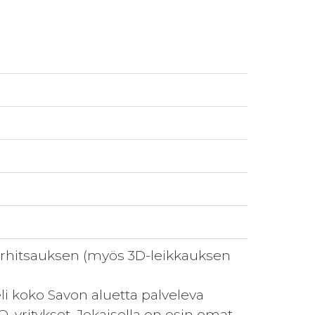
serhitsauksen (myös 3D-leikkauksen
li koko Savon aluetta palveleva
, yritykset. Jokaisella on osin omat,