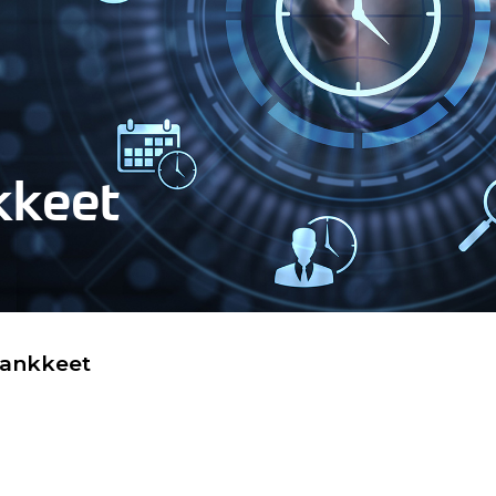
kkeet
hankkeet