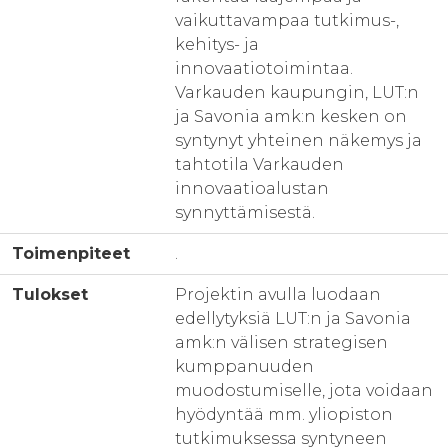
vaikuttavampaa tutkimus-,
kehitys- ja
innovaatiotoimintaa.
Varkauden kaupungin, LUT:n
ja Savonia amk:n kesken on
syntynyt yhteinen näkemys ja
tahtotila Varkauden
innovaatioalustan
synnyttämisestä.
Toimenpiteet
.
Tulokset
Projektin avulla luodaan
edellytyksiä LUT:n ja Savonia
amk:n välisen strategisen
kumppanuuden
muodostumiselle, jota voidaan
hyödyntää mm. yliopiston
tutkimuksessa syntyneen