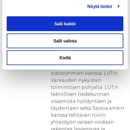
pienimuotoista koostuen
Näytä tiedot
pääasiassa yksittäisistä
projekteista. LUT:n Varkauden
Salli kaikki
toimintojen pidemmän
tähtäimen elinkelpoisuuden
säilyttämiseksi ja
Salli valinta
vaikuttavuuden lisäämiseksi
toimintaa on vahvistettava ja
Kiellä
terävöitettävä sekä tiivistettävä
yhteistyötä alueen keskeisten
sidosryhmien kanssa. LUT:n
Varkauden nykyisten
toimintojen pohjalta. LUT:n
teknillisen tiedekunnan
osaamista hyödyntäen ja
täydentäen sekä Savoia amk:n
kanssa tehtävän tiiviin
yhteistyön varaan voidaan
rakentaa laajempaa ja