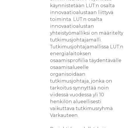
käynnistetään LUT:n osalta
innovaatioalustaan liittyvä
toiminta. LUT:n osalta
innovaatioalustan
yhteistyömalliksi on määritelty
tutkimusjohtajamalli.
Tutkimusjohtajamallissa LUT:n
energialaitoksen
osaamisprofiilia täydentävälle
osaamisalueelle
organisoidaan
tutkimusjohtaja, jonka on
tarkoitus synnyttää noin
viidessä vuodessa yli 10
henkilön alueellisesti
vaikuttava tutkimusryhmä
Varkauteen.