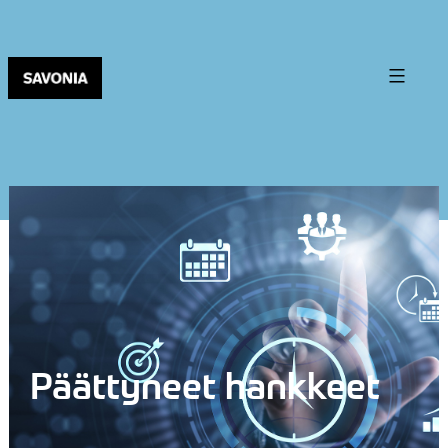
Päättyneet hankkeet