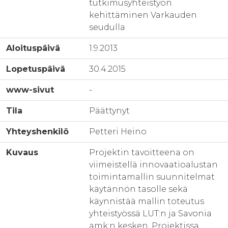
tutkimusyhteistyön
kehittäminen Varkauden
seudulla
Aloituspäivä
1.9.2013
Lopetuspäivä
30.4.2015
www-sivut
-
Tila
Päättynyt
Yhteyshenkilö
Petteri Heino
Kuvaus
Projektin tavoitteena on
viimeistellä innovaatioalustan
toimintamallin suunnitelmat
käytännön tasolle sekä
käynnistää mallin toteutus
yhteistyössä LUT:n ja Savonia
amk:n kesken. Projektissa