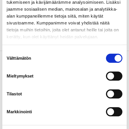
tukemiseen ja kävijämäärämme analysoimiseen. Lisäksi
tulosten hyödyntämiseen
jaamme sosiaalisen median, mainosalan ja analytiikka-
- Edesauttaa uusia
alan kumppaneillemme tietoja siitä, miten käytät
tutkimusinnovaatioita
sivustoamme. Kumppanimme voivat yhdistää näitä
hyödyntävien liiketoimintojen
tietoja muihin tietoihin, joita olet antanut heille tai joita on
ja yritysten syntymistä
kerätty, kun olet käyttänyt heidän palvelujaan.
- Lisää seudun
houkuttelevuutta
Suostumuksen
Kehittämistarve
Pohjois-Savon
Välttämätön
valinta
maakuntaohjelman mukaan
Varkauden seutua tullaan
Mieltymykset
vahvistamaan omaleimaisena
ympäristöystävällisen energia-
ja bioenergiateknologian ja
Tilastot
biojalostuksen keskuksena.
Viime vuosien aikana
Lappeenrannan teknillisen
Markkinointi
yliopiston (LUT) Varkauden
toimipisteen toiminta on ollut