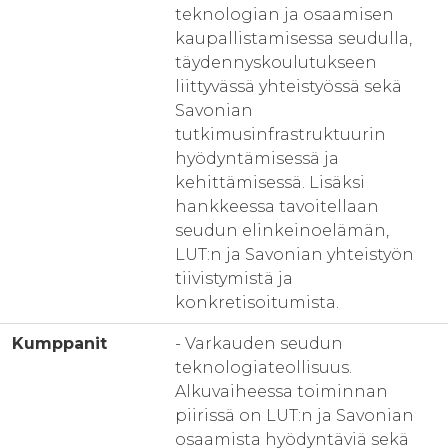
teknologian ja osaamisen
kaupallistamisessa seudulla,
täydennyskoulutukseen
liittyvässä yhteistyössä sekä
Savonian
tutkimusinfrastruktuurin
hyödyntämisessä ja
kehittämisessä. Lisäksi
hankkeessa tavoitellaan
seudun elinkeinoelämän,
LUT:n ja Savonian yhteistyön
tiivistymistä ja
konkretisoitumista.
Kumppanit
- Varkauden seudun
teknologiateollisuus.
Alkuvaiheessa toiminnan
piirissä on LUT:n ja Savonian
osaamista hyödyntäviä sekä