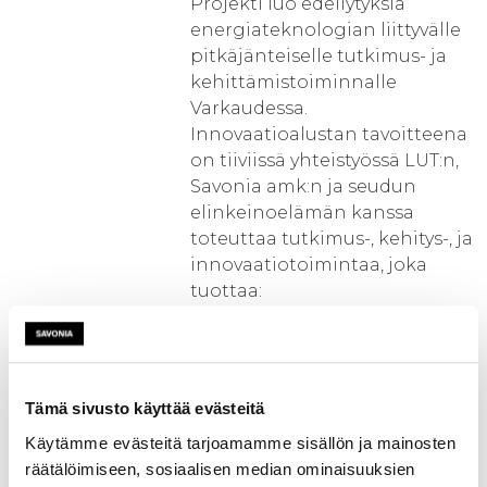
Projekti luo edellytyksiä
energiateknologian liittyvälle
pitkäjänteiselle tutkimus- ja
kehittämistoiminnalle
Varkaudessa.
Innovaatioalustan tavoitteena
on tiiviissä yhteistyössä LUT:n,
Savonia amk:n ja seudun
elinkeinoelämän kanssa
toteuttaa tutkimus-, kehitys-, ja
innovaatiotoimintaa, joka
tuottaa:
- Uusia innovaatioaihioita ja
virikkeitä seudun
teollisuudelle
Tämä sivusto käyttää evästeitä
- Mahdollistaa yritysten entistä
Käytämme evästeitä tarjoamamme sisällön ja mainosten
tiiviimmän kytkeytymisen
räätälöimiseen, sosiaalisen median ominaisuuksien
tutkimustoimintaan ja sen