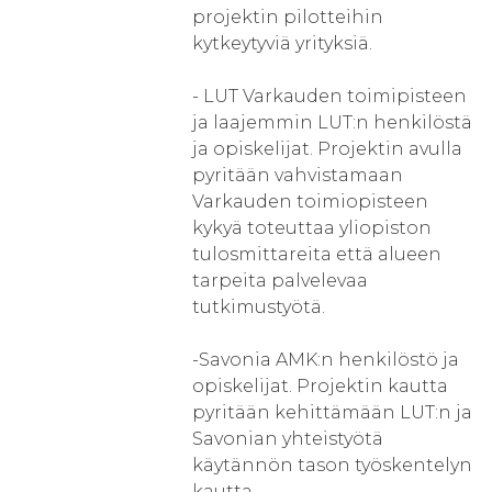
projektin pilotteihin
kytkeytyviä yrityksiä.
- LUT Varkauden toimipisteen
ja laajemmin LUT:n henkilöstä
ja opiskelijat. Projektin avulla
pyritään vahvistamaan
Varkauden toimiopisteen
kykyä toteuttaa yliopiston
tulosmittareita että alueen
tarpeita palvelevaa
tutkimustyötä.
-Savonia AMK:n henkilöstö ja
opiskelijat. Projektin kautta
pyritään kehittämään LUT:n ja
Savonian yhteistyötä
käytännön tason työskentelyn
kautta.