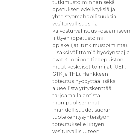
tutkimustoiminnan sekä
opetuksen edellytyksiä ja
yhteistyömahdollisuuksia
vesiturvallisuus- ja
kaivosturvallisuus –osaamiseen
liittyen (opetustoimi,
opiskelijat, tutkimustoiminta).
Lisäksi välittömiä hyödynsaajia
ovat Kuopipon tiedepuiston
muut keskeiset toimijat (UEF,
GTK ja THL). Hankkeen
toteutus hyödyttää lisäksi
alueellista yrityskenttää
tarjoamalla entistä
monipuolisemmat
,mahdollisuudet suoran
tuotekehitysyhteistyön
toteutukselle liittyen
vesiturvallisuuteen,