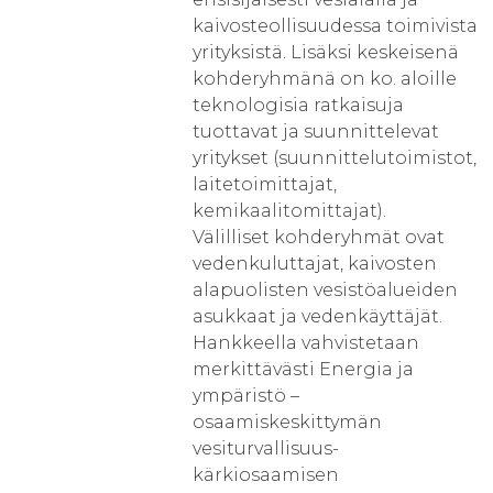
kaivosteollisuudessa toimivista
yrityksistä. Lisäksi keskeisenä
kohderyhmänä on ko. aloille
teknologisia ratkaisuja
tuottavat ja suunnittelevat
yritykset (suunnittelutoimistot,
laitetoimittajat,
kemikaalitomittajat).
Välilliset kohderyhmät ovat
vedenkuluttajat, kaivosten
alapuolisten vesistöalueiden
asukkaat ja vedenkäyttäjät.
Hankkeella vahvistetaan
merkittävästi Energia ja
ympäristö –
osaamiskeskittymän
vesiturvallisuus-
kärkiosaamisen