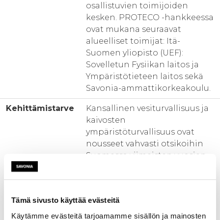
osallistuvien toimijoiden
kesken. PROTECO -hankkeessa
ovat mukana seuraavat
alueelliset toimijat: Itä-
Suomen yliopisto (UEF):
Sovelletun Fysiikan laitos ja
Ympäristötieteen laitos sekä
Savonia-ammattikorkeakoulu.
Kehittämistarve
Kansallinen vesiturvallisuus ja
kaivosten
ympäristöturvallisuus ovat
nousseet vahvasti otsikoihin
Suomessa viimeisten vuosien
aikana. Useat viime aikoina
Suomessa toteutuneet
vesiepidemiat, sekä toisaalta
Tämä sivusto käyttää evästeitä
kaivosteollisuuden jatkuvat
vaikeudet vesipäästöjen
Käytämme evästeitä tarjoamamme sisällön ja mainosten