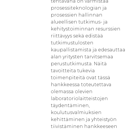
tehtävänä on varmistaa
prosessiteknologian ja
prosessien hallinnan
alueellisen tutkimus- ja
kehitystoiminnan resurssien
riittävyys sekä edistää
tutkimustulosten
kaupallistamista ja edesauttaa
alan yritysten tarvitsemaa
perustutkimusta. Näitä
tavoitteita tukevia
toimenpiteitä ovat tässä
hankkeessa toteutettava
olemassa olevien
laboratoriolaitteistojen
täydentäminen,
koulutusvalmiuksien
kehittäminen ja yhteistyön
tiivistäminen hankkeeseen