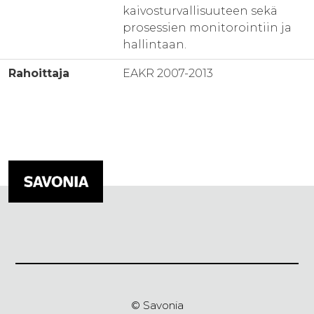
kaivosturvallisuuteen sekä
prosessien monitorointiin ja
hallintaan.
Rahoittaja
EAKR 2007-2013
© Savonia