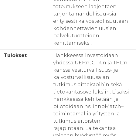
toteutukseen laajentaen
tarjontamahdollisuuksia
erityisesti kaivosteollisuuteen
kohdennettavien uusien
palvelutuotteiden
kehittämiseksi.
Tulokset
Hankkeessa investoidaan
yhdessä UEF:n, GTK:n ja THL:n
kanssa vesiturvallisuus- ja
kaivosturvallisuusalan
tutkimuslaitteistoihin sekä
tietokantasovelluksiin. Lisäksi
hankkeessa kehitetään ja
pilotoidaan ns. InnoMatch–
toimintamallia yritysten ja
tutkimuslaitoisten
rajapintaan. Laitekantaa
voidaan hyödyntää myös