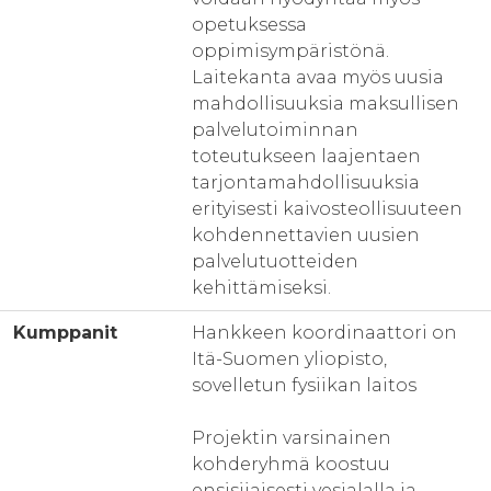
opetuksessa
oppimisympäristönä.
Laitekanta avaa myös uusia
mahdollisuuksia maksullisen
palvelutoiminnan
toteutukseen laajentaen
tarjontamahdollisuuksia
erityisesti kaivosteollisuuteen
kohdennettavien uusien
palvelutuotteiden
kehittämiseksi.
Kumppanit
Hankkeen koordinaattori on
Itä-Suomen yliopisto,
sovelletun fysiikan laitos
Projektin varsinainen
kohderyhmä koostuu
ensisijaisesti vesialalla ja