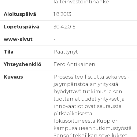
laiteinvestointihanke
Aloituspäivä
1.8.2013
Lopetuspäivä
30.4.2015
www-sivut
-
Tila
Päättynyt
Yhteyshenkilö
Eero Antikainen
Kuvaus
Prosessiteollisuutta sekä vesi-
ja ympäristöalan yrityksiä
hyödyttävä tutkimus ja sen
tuottamat uudet yritykset ja
innovaatiot ovat seurausta
pitkäaikaisesta
fokusoituneesta Kuopion
kampusalueen tutkimustyöstä.
Sensoritekniikan sovellukset