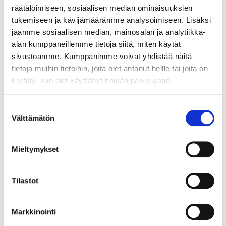
hallinnassa ovat nostaneet
räätälöimiseen, sosiaalisen median ominaisuuksien
esille tarpeita kehittää sekä
tukemiseen ja kävijämäärämme analysoimiseen. Lisäksi
vesiturvallisuusalan osaamista
jaamme sosiaalisen median, mainosalan ja analytiikka-
ja teknologioita, että kaivosten
alan kumppaneillemme tietoja siitä, miten käytät
ympäristövaikutusten entistä
sivustoamme. Kumppanimme voivat yhdistää näitä
parempaa ja
tietoja muihin tietoihin, joita olet antanut heille tai joita on
kokonaisvaltaisempaa
kerätty, kun olet käyttänyt heidän palvelujaan.
hallintaa. Molemmissa
aihepiireissä yhdistyvät tarpeet
Suostumuksen
erilaisten yksikköprosessien
Välttämätön
valinta
kehittämiselle sekä
reaaliaikaiselle
Mieltymykset
monitoroinnille toisaalta
osana prosessien hallintaa ja
esim. vedenjakeluverkostojen
Tilastot
kontrollointia, sekä toisaalta
osana kaivosten vesitaseiden
kokonaishallintaa
Markkinointi
kaivosympäristöissä ja niiden