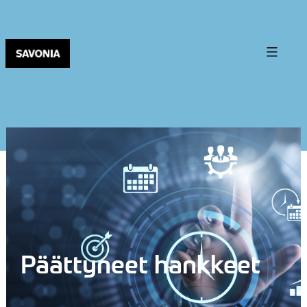
Päättyneet hankkeet