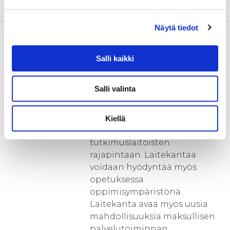
purkuvesistöissä.
Näytä tiedot
Toimenpiteet
Hankkeessa investoidaan
yhdessä UEF:n, GTK:n ja THL:n
kanssa vesiturvallisuus- ja
Salli kaikki
kaivosturvallisuusalan
tutkimuslaitteistoihin sekä
Salli valinta
tietokantasovelluksiin. Lisäksi
hankkeessa kehitetään ja
pilotoidaan ns. InnoMatch–
Kiellä
toimintamallia yritysten ja
tutkimuslaitoisten
rajapintaan. Laitekantaa
voidaan hyödyntää myös
opetuksessa
oppimisympäristönä.
Laitekanta avaa myös uusia
mahdollisuuksia maksullisen
palvelutoiminnan