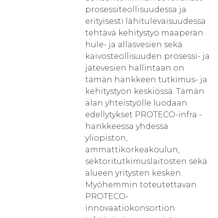
prosessiteollisuudessa ja
erityisesti lähitulevaisuudessa
tehtävä kehitystyö maaperän
hule- ja allasvesien sekä
kaivosteollisuuden prosessi- ja
jätevesien hallintaan on
tämän hankkeen tutkimus- ja
kehitystyön keskiössä. Tämän
alan yhteistyölle luodaan
edellytykset PROTECO-infra -
hankkeessa yhdessä
yliopiston,
ammattikorkeakoulun,
sektoritutkimuslaitosten sekä
alueen yritysten kesken.
Myöhemmin toteutettavan
PROTECO-
innovaatiokonsortion