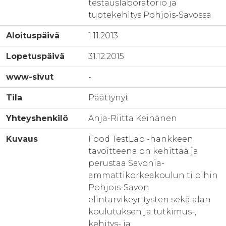
testauslaboratorio ja
tuotekehitys Pohjois-Savossa
Aloituspäivä
1.11.2013
Lopetuspäivä
31.12.2015
www-sivut
-
Tila
Päättynyt
Yhteyshenkilö
Anja-Riitta Keinänen
Kuvaus
Food TestLab -hankkeen
tavoitteena on kehittää ja
perustaa Savonia-
ammattikorkeakoulun tiloihin
Pohjois-Savon
elintarvikeyritysten sekä alan
koulutuksen ja tutkimus-,
kehitys- ja