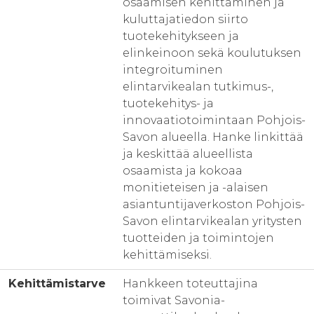
osaamisen kehittäminen ja
kuluttajatiedon siirto
tuotekehitykseen ja
elinkeinoon sekä koulutuksen
integroituminen
elintarvikealan tutkimus-,
tuotekehitys- ja
innovaatiotoimintaan Pohjois-
Savon alueella. Hanke linkittää
ja keskittää alueellista
osaamista ja kokoaa
monitieteisen ja -alaisen
asiantuntijaverkoston Pohjois-
Savon elintarvikealan yritysten
tuotteiden ja toimintojen
kehittämiseksi.
Kehittämistarve
Hankkeen toteuttajina
toimivat Savonia-