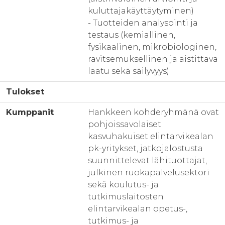
kuluttajakäyttäytyminen)
- Tuotteiden analysointi ja
testaus (kemiallinen,
fysikaalinen, mikrobiologinen,
ravitsemuksellinen ja aistittava
laatu sekä säilyvyys)
Tulokset
Kumppanit
Hankkeen kohderyhmänä ovat
pohjoissavolaiset
kasvuhakuiset elintarvikealan
pk-yritykset, jatkojalostusta
suunnittelevat lähituottajat,
julkinen ruokapalvelusektori
sekä koulutus- ja
tutkimuslaitosten
elintarvikealan opetus-,
tutkimus- ja