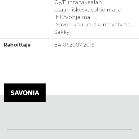
Oy/Elintarvikealan
osaamiskeskusohjelma ja
INKA-ohjelma
-Savon koulutuskuntayhtymä,
Sakky
Rahoittaja
EAKR 2007-2013