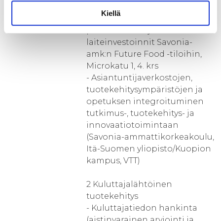
1 Tuotetestauslaboratorio
Kiellä
- Tuotetestauslaboratorion
perustaminen ja
laiteinvestoinnit Savonia-
amk:n Future Food -tiloihin,
Microkatu 1, 4. krs
- Asiantuntijaverkostojen,
tuotekehitysympäristöjen ja
opetuksen integroituminen
tutkimus-, tuotekehitys- ja
innovaatiotoimintaan
(Savonia-ammattikorkeakoulu,
Itä-Suomen yliopisto/Kuopion
kampus, VTT)
2 Kuluttajalähtöinen
tuotekehitys
- Kuluttajatiedon hankinta
(aistinvarainen arviointi ja