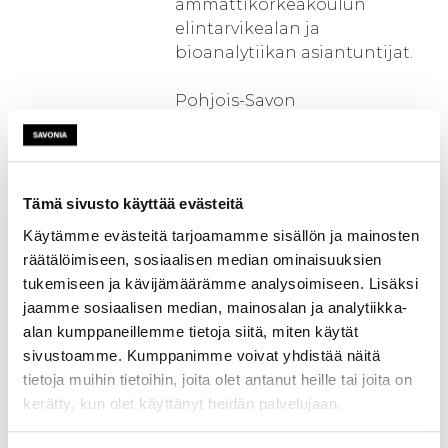
ammattikorkeakoulun
elintarvikealan ja
bioanalytiikan asiantuntijat.
Pohjois-Savon
elintarvikeyritykset tarvitsevat
tuotetestausta ja -kehitystä
saavuttaakseen paremman
kilpailukyvyn ja kasvaakseen
Tämä sivusto käyttää evästeitä
kansallisilla ja kansainvälisillä
Käytämme evästeitä tarjoamamme sisällön ja mainosten
markkinoilla. Yritykset
räätälöimiseen, sosiaalisen median ominaisuuksien
tarvitsevat tuoteanalyysejä ja -
tukemiseen ja kävijämäärämme analysoimiseen. Lisäksi
profilointeja sekä
jaamme sosiaalisen median, mainosalan ja analytiikka-
bioteknologiaa yhä
alan kumppaneillemme tietoja siitä, miten käytät
enenevässä määrin uusien
sivustoamme. Kumppanimme voivat yhdistää näitä
tuoteideoinnin
tietoja muihin tietoihin, joita olet antanut heille tai joita on
generointiin sekä uusia
kerätty, kun olet käyttänyt heidän palvelujaan.
tekniikoilla tapahtuvaa
tuotekehitystä tuotteittensa