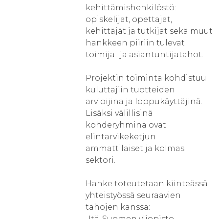
kehittämishenkilöstö:
opiskelijat, opettajat,
kehittäjät ja tutkijat sekä muut
hankkeen piiriin tulevat
toimija- ja asiantuntijatahot.
Projektin toiminta kohdistuu
kuluttajiin tuotteiden
arvioijina ja loppukäyttäjinä.
Lisäksi välillisinä
kohderyhminä ovat
elintarvikeketjun
ammattilaiset ja kolmas
sektori.
Hanke toteutetaan kiinteässä
yhteistyössä seuraavien
tahojen kanssa:
-Itä-Suomen yliopisto