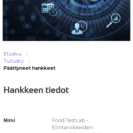
Etusivu
Tutustu
Päättyneet hankkeet
Hankkeen tiedot
Nimi
Food TestLab -
Elintarvikkeiden