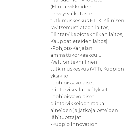
(Elintarvikkeiden
terveysvaikutusten
tutkimuskeskus ETTK, Kliinisen
ravitsemustieteen laitos,
Elintarvikebiotekniikan laitos,
Kauppatieteiden laitos)
-Pohjois-Karjalan
ammattikorkeakoulu
-Valtion teknillinen
tutkimuskeskus (VTT), Kuopion
yksikkö
-pohjoissavolaiset
elintarvikealan yritykset
-pohjoissavolaiset
elintarvikkeiden raaka-
aineiden ja jatkojalosteiden
lähituottajat
-Kuopio Innovation