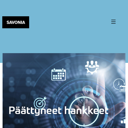
Päättyneet hankkeet