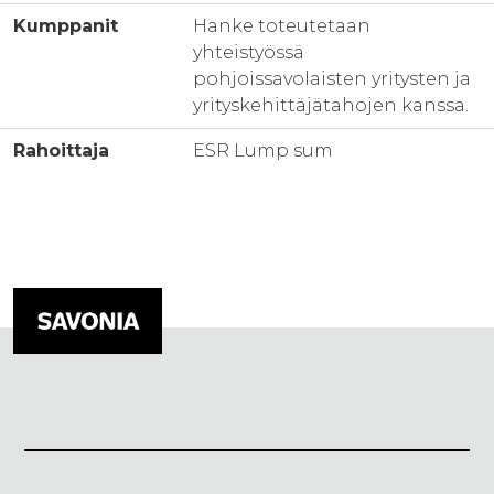
Kumppanit
Hanke toteutetaan
yhteistyössä
pohjoissavolaisten yritysten ja
yrityskehittäjätahojen kanssa.
Rahoittaja
ESR Lump sum