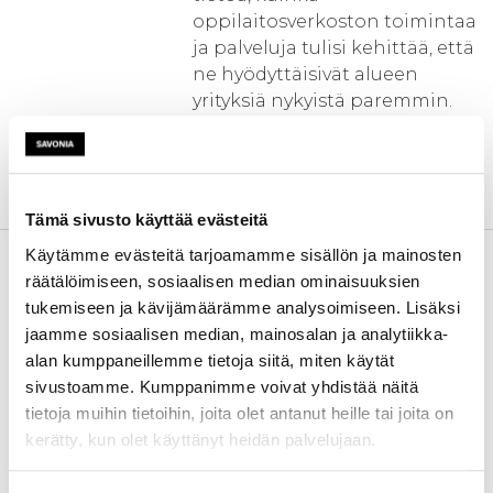
oppilaitosverkoston toimintaa
ja palveluja tulisi kehittää, että
ne hyödyttäisivät alueen
yrityksiä nykyistä paremmin.
Lisäksi kerätään tietoa siitä,
kuinka projekteja pitäisi
toteuttaa, että niistä saadaan
hyötyä yrityksille.
Tämä sivusto käyttää evästeitä
Kehittämistarve
Erilaisia toimintatapoja on
Käytämme evästeitä tarjoamamme sisällön ja mainosten
kehitetty
räätälöimiseen, sosiaalisen median ominaisuuksien
innovaatiotoimintaan, osa
tukemiseen ja kävijämäärämme analysoimiseen. Lisäksi
hyviä, osa huonoja. Ilman, että
jaamme sosiaalisen median, mainosalan ja analytiikka-
toteutettujen hankkeiden
alan kumppaneillemme tietoja siitä, miten käytät
onnistumiset kootaan yhteen,
sivustoamme. Kumppanimme voivat yhdistää näitä
hankekauden tulokset jäävät
tietoja muihin tietoihin, joita olet antanut heille tai joita on
hyödyntämättä. Yhteen
kerätty, kun olet käyttänyt heidän palvelujaan.
niputtaminen auttaa hyvien
käytäntöjen levittämisessä.