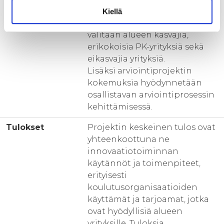
oppilaitosverkostoa?
Kiellä
Haastateltaviin yrityksiin
valitaan alueen kasvajia,
erikokoisia PK-yrityksiä sekä
eikasvajia yrityksiä.
Lisäksi arviointiprojektin
kokemuksia hyödynnetään
osallistavan arviointiprosessin
kehittämisessä.
Tulokset
Projektin keskeinen tulos ovat
yhteenkoottuna ne
innovaatiotoiminnan
käytännöt ja toimenpiteet,
erityisesti
koulutusorganisaatioiden
käyttämät ja tarjoamat, jotka
ovat hyödyllisiä alueen
yrityksille. Tuloksia