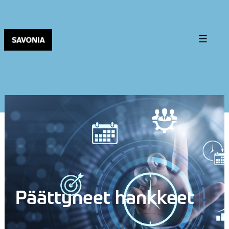
Päättyneet hankkeet