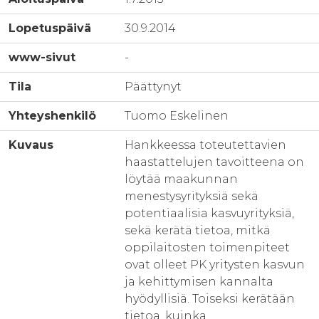
Lopetuspäivä
30.9.2014
www-sivut
-
Tila
Päättynyt
Yhteyshenkilö
Tuomo Eskelinen
Kuvaus
Hankkeessa toteutettavien
haastattelujen tavoitteena on
löytää maakunnan
menestysyrityksiä sekä
potentiaalisia kasvuyrityksiä,
sekä kerätä tietoa, mitkä
oppilaitosten toimenpiteet
ovat olleet PK yritysten kasvun
ja kehittymisen kannalta
hyödyllisiä. Toiseksi kerätään
tietoa, kuinka