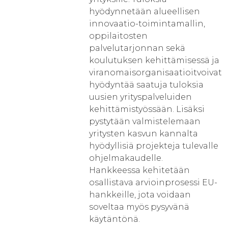
hyödynnetään alueellisen
innovaatio-toimintamallin,
oppilaitosten
palvelutarjonnan sekä
koulutuksen kehittämisessä ja
viranomaisorganisaatioitvoivat
hyödyntää saatuja tuloksia
uusien yrityspalveluiden
kehittämistyössään. Lisäksi
pystytään valmistelemaan
yritysten kasvun kannalta
hyödyllisiä projekteja tulevalle
ohjelmakaudelle.
Hankkeessa kehitetään
osallistava arvioinprosessi EU-
hankkeille, jota voidaan
soveltaa myös pysyvänä
käytäntönä.