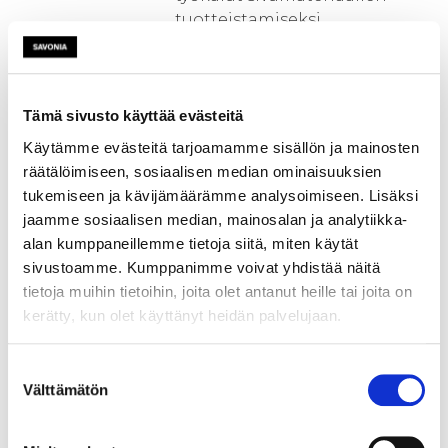
tuotteistamiseksi
jatkokäyttökohteiden
laatuvaatimusten mukaisesti
osana kaivossuunnittelua eli
kaivosten ja kivilouhimoiden
Tämä sivusto käyttää evästeitä
aktiivisen elinkaaren aikana.
Käytämme evästeitä tarjoamamme sisällön ja mainosten
Hankkeen tarkoitus on
räätälöimiseen, sosiaalisen median ominaisuuksien
integroida kaivosten ja
tukemiseen ja kävijämäärämme analysoimiseen. Lisäksi
louhimoiden tuottamat
jaamme sosiaalisen median, mainosalan ja analytiikka-
sivukivet ja kivipohjaiset
alan kumppaneillemme tietoja siitä, miten käytät
kaivannaisjätteet osaksi
sivustoamme. Kumppanimme voivat yhdistää näitä
alueellista rakentamisen
tietoja muihin tietoihin, joita olet antanut heille tai joita on
kiviainesten tilinpitoa,
kerätty, kun olet käyttänyt heidän palvelujaan.
maankäytön suunnittelua ja
kiviraaka-aineiden
Suostumuksen
kaupankäyntiä, jolloin ne
Välttämätön
valinta
voidaan ottaa huomioon jo
tulevien