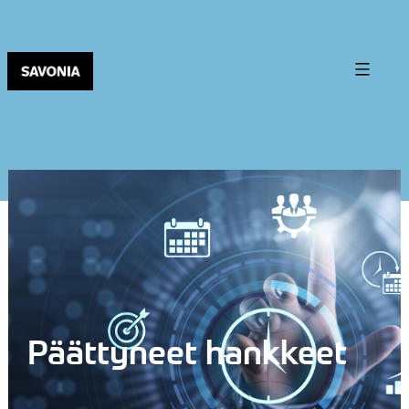
Päättyneet hankkeet