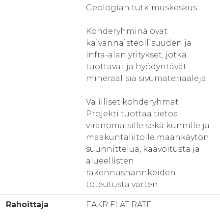
Geologian tutkimuskeskus.
Kohderyhminä ovat
kaivannaisteollisuuden ja
infra-alan yritykset, jotka
tuottavat ja hyödyntävät
mineraalisia sivumateriaaleja.
Välilliset kohderyhmät
Projekti tuottaa tietoa
viranomaisille sekä kunnille ja
maakuntaliitolle maankäytön
suunnittelua, kaavoitusta ja
alueellisten
rakennushannkeiden
toteutusta varten.
Rahoittaja
EAKR FLAT RATE