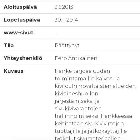
Aloituspäivä
3.6.2013
Lopetuspäivä
30.11.2014
www-sivut
-
Tila
Päättynyt
Yhteyshenkilö
Eero Antikainen
Kuvaus
Hanke tarjoaa uuden
toimintamallin kaivos- ja
kivilouhimovaltaisten alueiden
kiviaineshuollon
järjestämiseksi ja
sivukivivarantojen
hallinnoimiseksi. Hankkeessa
kehitetään sivukivivirtojen
tuottajille ja jatkokäyttäjille
työkalut sivumateriaalien