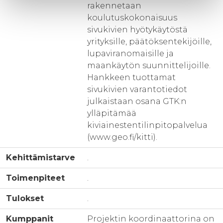
rakennetaan
koulutuskokonaisuus
sivukivien hyötykäytöstä
yrityksille, päätöksentekijöille,
lupaviranomaisille ja
maankäytön suunnittelijoille.
Hankkeen tuottamat
sivukivien varantotiedot
julkaistaan osana GTK:n
ylläpitämää
kiviainestentilinpitopalvelua
(www.geo.fi/kitti).
Kehittämistarve
.
Toimenpiteet
.
Tulokset
.
Kumppanit
Projektin koordinaattorina on