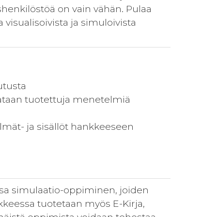
shenkilöstöä on vain vähän. Pulaa
visualisoivista ja simuloivista
utusta
ataan tuotettuja menetelmiä
lmät- ja sisällöt hankkeeseen
a simulaatio-oppiminen, joiden
kkeessa tuotetaan myös E-Kirja,