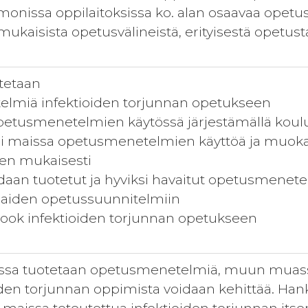
 monissa oppilaitoksissa ko. alan osaavaa opetu
kaisista opetusvälineistä, erityisestä opetusta 
otetaan
elmiä infektioiden torjunnan opetukseen
petusmenetelmien käytössä järjestämällä koul
eri maissa opetusmenetelmien käyttöä ja muok
ten mukaisesti
aan tuotetut ja hyviksi havaitut opetusmenete
maiden opetussuunnitelmiin
book infektioiden torjunnan opetukseen
ssa tuotetaan opetusmenetelmiä, muun muass
oiden torjunnan oppimista voidaan kehittää. Han