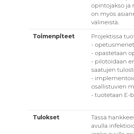
opintojakso ja
on myös asianmu
välineistä.
Toimenpiteet
Projektissa tu
- opetusmenet
- opastetaan o
- pilotoidaan 
saatujen tulos
- implementoid
osallistuvien 
- tuotetaan E-
Tulokset
Tässä hankkee
avulla infekti