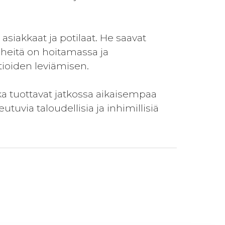
asiakkaat ja potilaat. He saavat
heitä on hoitamassa ja
tioiden leviämisen.
tka tuottavat jatkossa aikaisempaa
uvia taloudellisia ja inhimillisiä