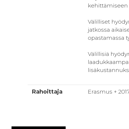
kehittämiseen 
Välilliset hyöd
jatkossa aikai
opastamassa työ
Välillisiä hyöd
laadukkaampaa h
lisäkustannuks
Rahoittaja
Erasmus + 201