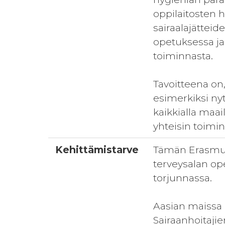
oppilaitosten h
sairaalajättei
opetuksessa ja
toiminnasta.
Tavoitteena on,
esimerkiksi ny
kaikkialla maa
yhteisin toimi
Kehittämistarve
Tämän Erasmus
terveysalan op
torjunnassa.
Aasian maissa i
Sairaanhoitaji