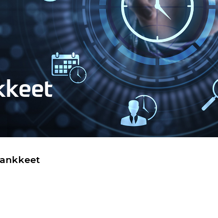
kkeet
hankkeet