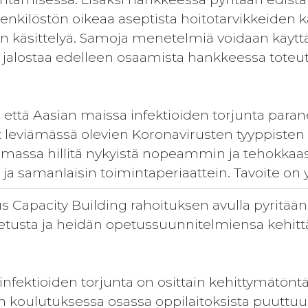
enkilöstön oikeaa aseptista hoitotarvikkeiden k
den käsittelyä. Samoja menetelmiä voidaan käyt
 jalostaa edelleen osaamista hankkeessa toteut
 että Aasian maissa infektioiden torjunta parane
t leviämässä olevien Koronavirusten tyyppiste
ilmassa hillitä nykyistä nopeammin ja tehokkaas
n ja samanlaisin toimintaperiaattein. Tavoite o
 Capacity Building rahoituksen avulla pyritä
etusta ja heidän opetussuunnitelmiensa kehittäm
nfektioiden torjunta on osittain kehittymätöntä 
en koulutuksessa osassa oppilaitoksista puuttu