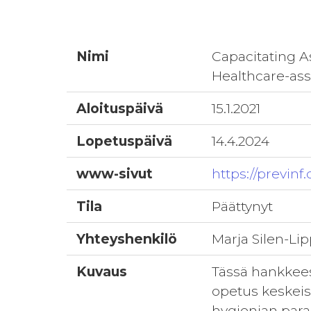
Nimi
Capacitating A
Healthcare-ass
Aloituspäivä
15.1.2021
Lopetuspäivä
14.4.2024
www-sivut
https://previnf
Tila
Päättynyt
Yhteyshenkilö
Marja Silen-Li
Kuvaus
Tässä hankkees
opetus keskeis
hygienian para