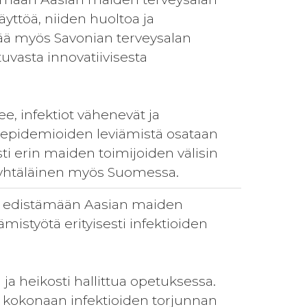
äyttöä, niiden huoltoa ja
tää myös Savonian terveysalan
uvasta innovatiivisesta
e, infektiot vähenevät ja
n epidemioiden leviämistä osataan
ti erin maiden toimijoiden välisin
n yhtäläinen myös Suomessa.
än edistämään Aasian maiden
istyötä erityisesti infektioiden
ja heikosti hallittua opetuksessa.
u kokonaan infektioiden torjunnan