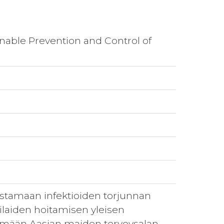
inable Prevention and Control of
istamaan infektioiden torjunnan
ilaiden hoitamisen yleisen
tämään Aasian maiden terveysalan