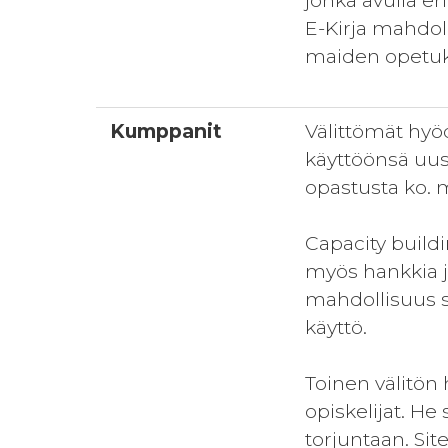
jonka avulla er
E-Kirja mahdol
maiden opetu
Kumppanit
Välittömät hyö
käyttöönsä uus
opastusta ko. 
Capacity build
myös hankkia jo
mahdollisuus s
käyttö.
Toinen välitön
opiskelijat. He
torjuntaan. Si