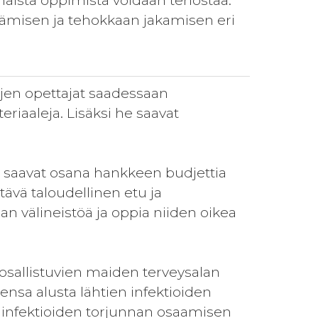
enäistä oppimista voidaan tehostaa.
ttämisen ja tehokkaan jakamisen eri
ojen opettajat saadessaan
riaaleja. Lisäksi he saavat
 saavat osana hankkeen budjettia
tävä taloudellinen etu ja
n välineistöä ja oppia niiden oikea
osallistuvien maiden terveysalan
jensa alusta lähtien infektioiden
ua infektioiden torjunnan osaamisen