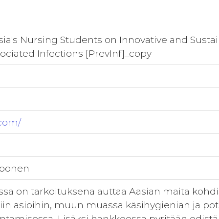
sia's Nursing Students on Innovative and Susta
ociated Infections [PrevInf]_copy
.com/
pponen
sa on tarkoituksena auttaa Aasian maita kohd
iin asioihin, muun muassa käsihygienian ja pot
ntamisessa. Lisäksi hankkeessa pyritään edis