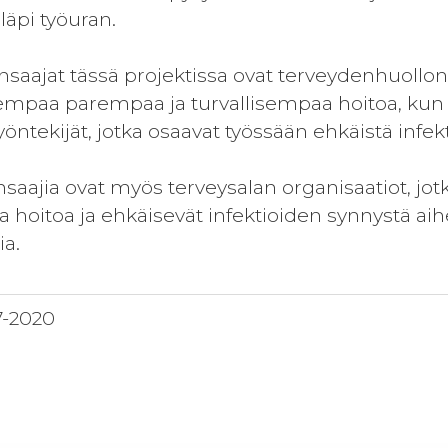
läpi työuran.
ynsaajat tässä projektissa ovat terveydenhuollon 
sempaa parempaa ja turvallisempaa hoitoa, kun 
ntekijät, jotka osaavat työssään ehkäistä infek
ynsaajia ovat myös terveysalan organisaatiot, jo
oitoa ja ehkäisevät infektioiden synnystä aiheut
ia.
7-2020