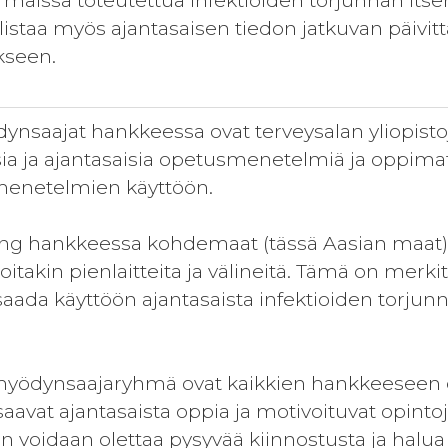
i maissa toteutettua infektioiden torjunnan its
listaa myös ajantasaisen tiedon jatkuvan päivi
kseen.
dynsaajat hankkeessa ovat terveysalan yliopist
ia ja ajantasaisia opetusmenetelmiä ja oppimate
menetelmien käyttöön.
ing hankkeessa kohdemaat (tässä Aasian maat)
itakin pienlaitteita ja välineitä. Tämä on merkit
aada käyttöön ajantasaista infektioiden torjunna
 hyödynsaajaryhmä ovat kaikkien hankkeeseen 
 saavat ajantasaista oppia ja motivoituvat opinto
ten voidaan olettaa pysyvää kiinnostusta ja hal