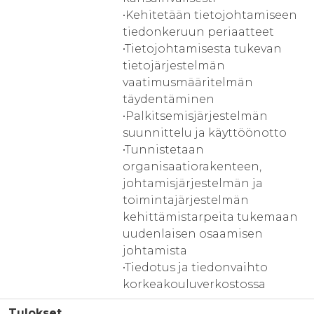
•Kehitetään tietojohtamiseen
tiedonkeruun periaatteet
•Tietojohtamisesta tukevan
tietojärjestelmän
vaatimusmääritelmän
täydentäminen
•Palkitsemisjärjestelmän
suunnittelu ja käyttöönotto
•Tunnistetaan
organisaatiorakenteen,
johtamisjärjestelmän ja
toimintajärjestelmän
kehittämistarpeita tukemaan
uudenlaisen osaamisen
johtamista
•Tiedotus ja tiedonvaihto
korkeakouluverkostossa
Tulokset
.