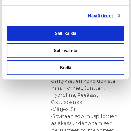
muutos vaatii organisaation
kehittämispanostuksia
Näytä tiedot
uudenlaisen työ- ja
palvelukulttuurin sekä
Salli kaikki
tehokkaan ja laadukkaan
toiminnan varmistamiseksi.
Salli valinta
Toimenpiteet
•Sopimuspohjaiset
kumppanuuspilotit Savonian
toimintatavan kehittämiseksi
Kiellä
oJulkiset toimijat esim. KYS
oYritykset eri kokoluokista,
mm. Normet, Junttan,
Hydroline, Peeässä,
Osuuspankki,
oJärjestöt
•Sovitaan sopimuspilottien
asiakassuhdehoitamisen
periaatteet, toimenpiteet,