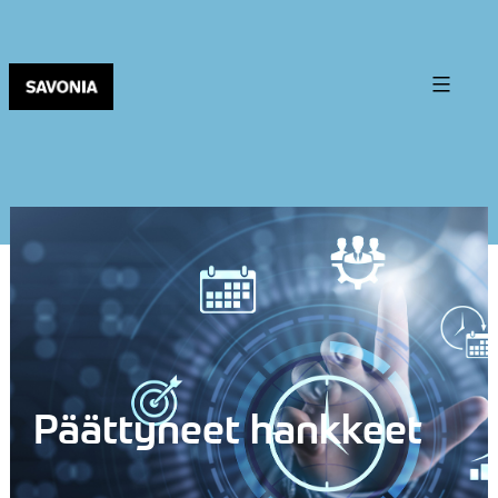
Päättyneet hankkeet