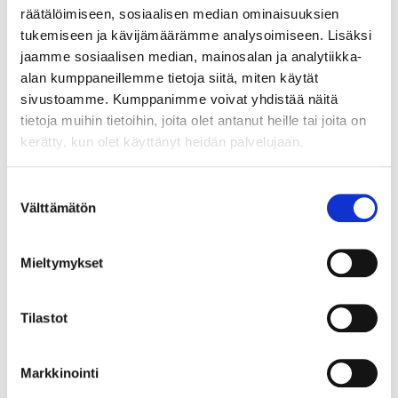
vaatimuksiin. Keskeisessä
räätälöimiseen, sosiaalisen median ominaisuuksien
roolissa hankkeessa on
tukemiseen ja kävijämäärämme analysoimiseen. Lisäksi
työelämän ja
jaamme sosiaalisen median, mainosalan ja analytiikka-
ammattikorkeakoulun
alan kumppaneillemme tietoja siitä, miten käytät
nykyistä tiiviimmät
sivustoamme. Kumppanimme voivat yhdistää näitä
yhteistyömallit ja sen
tietoja muihin tietoihin, joita olet antanut heille tai joita on
toteuttamiseksi tarvittava
kerätty, kun olet käyttänyt heidän palvelujaan.
uudenlainen asiantuntijuus ja
uuden työn tavat. Uusi työ, joka
Suostumuksen
perustuu tiiviiseen
Välttämätön
valinta
kumppanuuteen työelämän
kansa vaatii
Mieltymykset
ammattikorkeakoulun
henkilöstön uudistumista ja
työtehtävien uudelleen
Tilastot
muotoilua. Uudenlainen
toimintatapa muuttaa
ammattikorkeakeakoulun
Markkinointi
nykyistä toimintaa. Tällainen