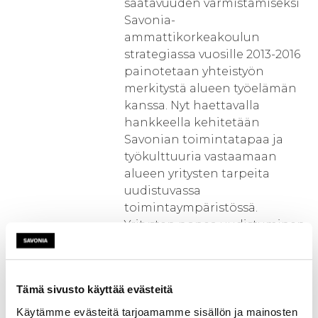
saatavuuden varmistamiseksi
Savonia-
ammattikorkeakoulun
strategiassa vuosille 2013-2016
painotetaan yhteistyön
merkitystä alueen työelämän
kanssa. Nyt haettavalla
hankkeella kehitetään
Savonian toimintatapaa ja
työkulttuuria vastaamaan
alueen yritysten tarpeita
uudistuvassa
toimintaympäristössä.
Yritysten nopea uudistuminen
tarvitsee myös
ammattikorkeakoululta
uudenlaisia toimintatapoja
Tämä sivusto käyttää evästeitä
vastaamaan
työelämäyhteistyön
Käytämme evästeitä tarjoamamme sisällön ja mainosten