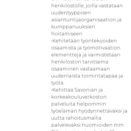
henkilöstölle, joilla vastataan
uudentyyppisen
asiantuntijaorganisaation ja
kumppanuuksien
hoitamiseen.
•Kehitetään työntekijöiden
osaamista ja työmotivaation
elementtejä ja varmistetaan
henkilöstön tarvitsema
osaaminen vastaamaan
uudenlaista toimintatapaa ja
työtä.
•Kehittää Savonian ja
korkeakouluverkoston
palveluita helpommin
työelämän hyödynnettäväksi ja
uutta rahoitusmallia
palvelevaksi huomioiden mm.