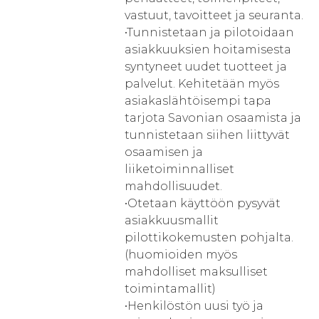
vastuut, tavoitteet ja seuranta.
•Tunnistetaan ja pilotoidaan
asiakkuuksien hoitamisesta
syntyneet uudet tuotteet ja
palvelut. Kehitetään myös
asiakaslähtöisempi tapa
tarjota Savonian osaamista ja
tunnistetaan siihen liittyvät
osaamisen ja
liiketoiminnalliset
mahdollisuudet.
•Otetaan käyttöön pysyvät
asiakkuusmallit
pilottikokemusten pohjalta.
(huomioiden myös
mahdolliset maksulliset
toimintamallit)
•Henkilöstön uusi työ ja