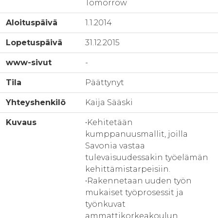
Tomorrow
Aloituspäivä
1.1.2014
Lopetuspäivä
31.12.2015
www-sivut
-
Tila
Päättynyt
Yhteyshenkilö
Kaija Sääski
Kuvaus
•Kehitetään
kumppanuusmallit, joilla
Savonia vastaa
tulevaisuudessakin työelämän
kehittämistarpeisiin.
•Rakennetaan uuden työn
mukaiset työprosessit ja
työnkuvat
ammattikorkeakoulun