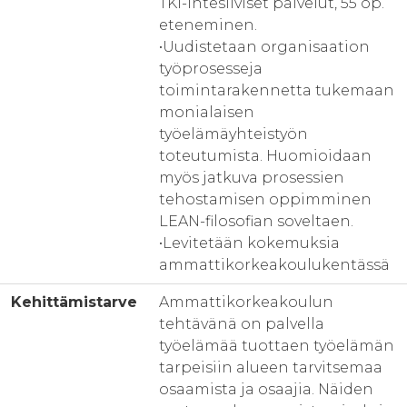
TKI-intesiiviset palvelut, 55 op.
eteneminen.
•Uudistetaan organisaation
työprosesseja
toimintarakennetta tukemaan
monialaisen
työelämäyhteistyön
toteutumista. Huomioidaan
myös jatkuva prosessien
tehostamisen oppimminen
LEAN-filosofian soveltaen.
•Levitetään kokemuksia
ammattikorkeakoulukentässä
Kehittämistarve
Ammattikorkeakoulun
tehtävänä on palvella
työelämää tuottaen työelämän
tarpeisiin alueen tarvitsemaa
osaamista ja osaajia. Näiden