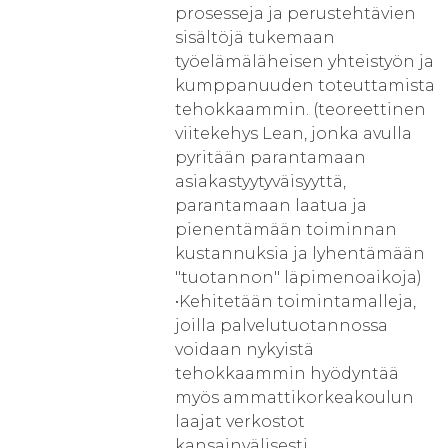
prosesseja ja perustehtävien
sisältöjä tukemaan
työelämäläheisen yhteistyön ja
kumppanuuden toteuttamista
tehokkaammin. (teoreettinen
viitekehys Lean, jonka avulla
pyritään parantamaan
asiakastyytyväisyyttä,
parantamaan laatua ja
pienentämään toiminnan
kustannuksia ja lyhentämään
"tuotannon" läpimenoaikoja)
•Kehitetään toimintamalleja,
joilla palvelutuotannossa
voidaan nykyistä
tehokkaammin hyödyntää
myös ammattikorkeakoulun
laajat verkostot
kansainvälisesti