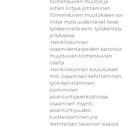
toimenkuvien muutos ja
siihen liittyvä johtaminen.
Toimenkuvien muutokseen voi
liittyä myös uudenlaiset tavat
työskennellä esim. työskentely
yrityksessä.
•Henkilökunnan
osaamisentarpeiden kartoitus
muuttuvien toimenkuvien
osalta
•Henkilökunnan koulutukset
mm. osaamisen kehittäminen,
työn kehittäminen,
toimiminen
asiantuntijaverkostoissa,
osaamisen myynti,
asiantuntijuuden
tuotteistaminen jne.
•Kehitetään Savonian sisäisiä