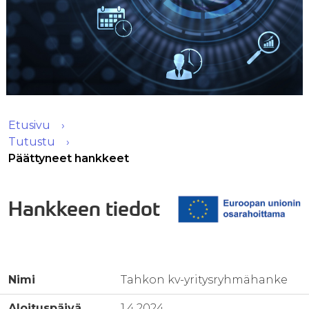
Etusivu
Tutustu
Päättyneet hankkeet
Hankkeen tiedot
Nimi
Tahkon kv-yritysryhmähanke
Aloituspäivä
1.4.2024