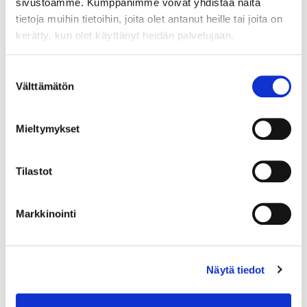
sivustoamme. Kumppanimme voivat yhdistää näitä
tasaisesti. Vuoden 2022 aikana
tietoja muihin tietoihin, joita olet antanut heille tai joita on
Tahkolla vieraili noin 1
kerätty, kun olet käyttänyt heidän palvelujaan.
miljoona kävijää, mutta
pääosa eli noin 95 %:a
Suostumuksen
kävijöistä oli kotimaisia
Välttämätön
valinta
matkailijoita ja ulkomaalaisten
vieraiden osuus oli vajaa 5%:a.
Nyt alueen yrittäjät haluavat ja
Mieltymykset
ovat valmiit laajentamaan
asiakaskuntaansa
Tilastot
kansainvälisiin matkailijoihin
sekä tehdä yhdessä
kohdennettua markkinointia
Markkinointi
valituille kohdealueille Baltian
maihin, Keski-Euroopan
saksankielisiin maihin ja
Näytä tiedot
Espanjaan.
Samalla vahvistetaan
ympärivuotista käyttöastetta