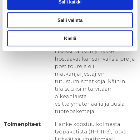
Salli kaikki
sekä saadaan työllistettyä
työntekijöitä ympärivuotisesti.
Salli valinta
Yrittäjät osallistuvat eri
matkailun myyntitilaisuuksiin
ja messuille, jotta saavat suoria
Kiellä
kontakteja matkanjärjestäjiin.
Lisäksi Tahkon yritykset
hostaavat kansainvälisiä pre ja
post toureja eli
matkanjärjestäjien
tutustumismatkoja. Näihin
tilaisuuksiin tarvitaan
oikeanlaista
esittelymateriaalia ja uusia
tuotepaketteja.
Toimenpiteet
Hanke koostuu kolmesta
työpaketista (TP1-TP3), jotka
liittyvät saumattomasti