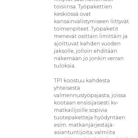
toisiinsa. Työpakettien
keskiössä ovat
kansainvälistymiseen liittyvät
toimenpiteet. Työpaketit
menevät osittain limittäin ja
ajoittuvat kahden vuoden
jaksolle, jolloin ehditään
näkemään jo jonkin verran
tuloksia.
TP1 koostuu kahdesta
yhteisestä
valmennustyöpajasta, joissa
kootaan ensisijaisesti kv-
matkailijoille sopivia
tuotepaketteja hyödyntäen
esim. matkanjärjestäjä-
asiantuntijoita, valmiita