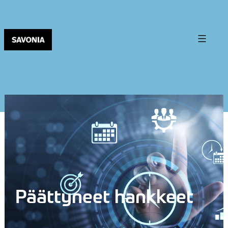
Päättyneet hankkeet