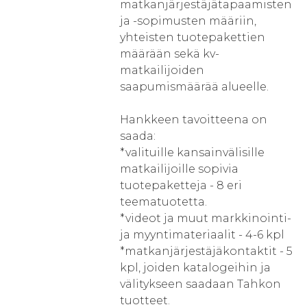
matkanjärjestäjätapaamisten
ja -sopimusten määriin,
yhteisten tuotepakettien
määrään sekä kv-
matkailijoiden
saapumismäärää alueelle.
Hankkeen tavoitteena on
saada:
*valituille kansainvälisille
matkailijoille sopivia
tuotepaketteja - 8 eri
teematuotetta.
*videot ja muut markkinointi-
ja myyntimateriaalit - 4-6 kpl
*matkanjärjestäjäkontaktit - 5
kpl, joiden katalogeihin ja
välitykseen saadaan Tahkon
tuotteet.