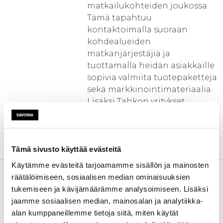
matkailukohteiden joukossa.
Tämä tapahtuu
kontaktoimalla suoraan
kohdealueiden
matkanjärjestäjiä ja
tuottamalla heidän asiakkaille
sopivia valmiita tuotepaketteja
sekä markkinointimateriaalia.
Lisäksi Tahkon yritykset
hostaavat kansainvälisiä pre-
ja post toureja eli
matkanjärjestäjien
tutustumismatkoja.
Tämä sivusto käyttää evästeitä
Käytämme evästeitä tarjoamamme sisällön ja mainosten
Kehittämistarve
Tahko on valtakunnallisesti
räätälöimiseen, sosiaalisen median ominaisuuksien
yksi Suomen suosituimmista
tukemiseen ja kävijämäärämme analysoimiseen. Lisäksi
ympärivuotisista
jaamme sosiaalisen median, mainosalan ja analytiikka-
matkailukeskuksista, jonka
alan kumppaneillemme tietoja siitä, miten käytät
kävijämäärät ovat kasvaneet