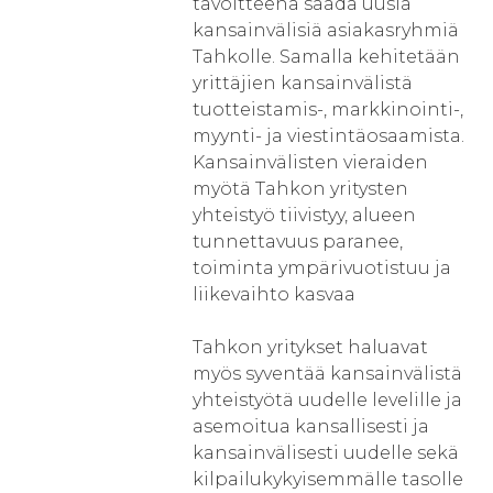
tavoitteena saada uusia
kansainvälisiä asiakasryhmiä
Tahkolle. Samalla kehitetään
yrittäjien kansainvälistä
tuotteistamis-, markkinointi-,
myynti- ja viestintäosaamista.
Kansainvälisten vieraiden
myötä Tahkon yritysten
yhteistyö tiivistyy, alueen
tunnettavuus paranee,
toiminta ympärivuotistuu ja
liikevaihto kasvaa
Tahkon yritykset haluavat
myös syventää kansainvälistä
yhteistyötä uudelle levelille ja
asemoitua kansallisesti ja
kansainvälisesti uudelle sekä
kilpailukykyisemmälle tasolle