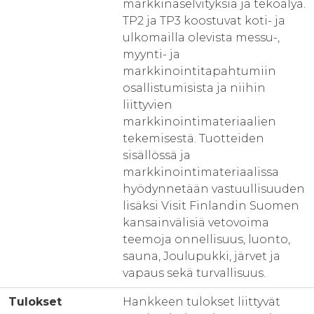
markkinaselvityksiä ja teköälyä.
TP2 ja TP3 koostuvat koti- ja
ulkomailla olevista messu-,
myynti- ja
markkinointitapahtumiin
osallistumisista ja niihin
liittyvien
markkinointimateriaalien
tekemisestä. Tuotteiden
sisällössä ja
markkinointimateriaalissa
hyödynnetään vastuullisuuden
lisäksi Visit Finlandin Suomen
kansainvälisiä vetovoima
teemoja onnellisuus, luonto,
sauna, Joulupukki, järvet ja
vapaus sekä turvallisuus.
Tulokset
Hankkeen tulokset liittyvät