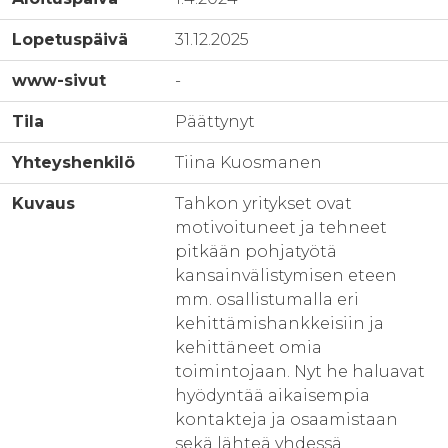
Lopetuspäivä
31.12.2025
www-sivut
-
Tila
Päättynyt
Yhteyshenkilö
Tiina Kuosmanen
Kuvaus
Tahkon yritykset ovat
motivoituneet ja tehneet
pitkään pohjatyötä
kansainvälistymisen eteen
mm. osallistumalla eri
kehittämishankkeisiin ja
kehittäneet omia
toimintojaan. Nyt he haluavat
hyödyntää aikaisempia
kontakteja ja osaamistaan
sekä lähteä yhdessä