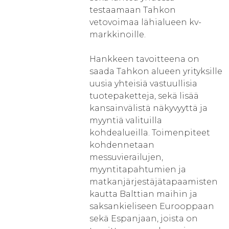
testaamaan Tahkon
vetovoimaa lähialueen kv-
markkinoille.
Hankkeen tavoitteena on
saada Tahkon alueen yrityksille
uusia yhteisiä vastuullisia
tuotepaketteja, sekä lisää
kansainvälistä näkyvyyttä ja
myyntiä valituilla
kohdealueilla. Toimenpiteet
kohdennetaan
messuvierailujen,
myyntitapahtumien ja
matkanjärjestäjätapaamisten
kautta Balttian maihin ja
saksankieliseen Eurooppaan
sekä Espanjaan, joista on