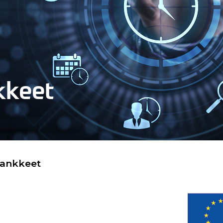
kkeet
hankkeet