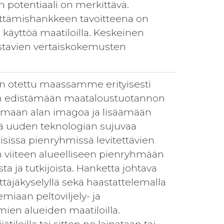
en potentiaali on merkittävä.
ittämishankkeen tavoitteena on
käyttöä maatiloilla. Keskeinen
ustavien vertaiskokemusten
, on otettu maassamme erityisesti
enkin edistämään maataloustuotannon
ottamaan alan imagoa ja lisäämään
ä uuden teknologian sujuvaa
llisissa pienryhmissä levitettävien
 viiteen alueelliseen pienryhmään
ista ja tutkijoista. Hanketta johtava
ittäjäkyselyllä sekä haastattelemalla
miaan peltoviljely- ja
mien alueiden maatiloilla.