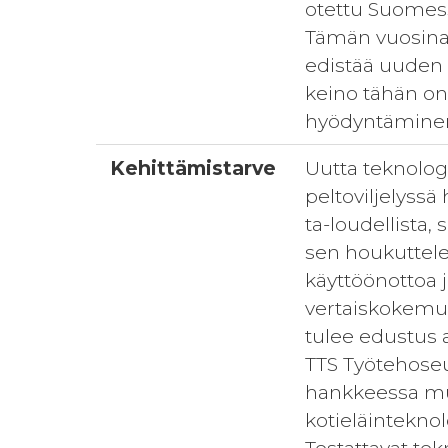
otettu Suomessa
Tämän vuosina 
edistää uuden 
keino tähän on
hyödyntämine
Kehittämistarve
Uutta teknologi
peltoviljelyssä
ta-loudellista,
sen houkuttele
käyttöönottoa j
vertaiskokemu
tulee edustus al
TTS Työtehoseur
hankkeessa muo
kotieläintekno