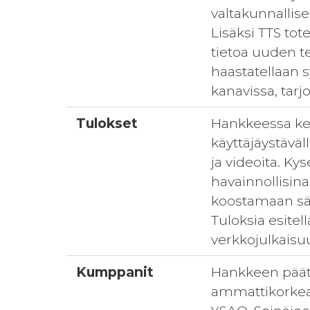
valtakunnallises
Lisäksi TTS tot
tietoa uuden t
haastatellaan 
kanavissa, tarj
Tulokset
Hankkeessa ker
käyttäjäystäväl
ja videoita. Ky
havainnollisina
koostamaan sä
Tuloksia esite
verkkojulkaisu
Kumppanit
Hankkeen pääto
ammattikorkea