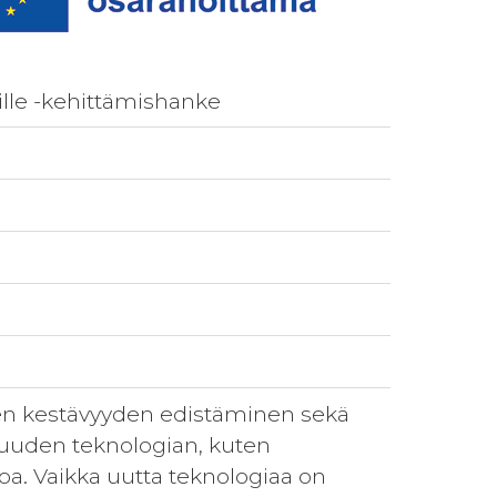
ille -kehittämishanke
sen kestävyyden edistäminen sekä
 uuden teknologian, kuten
toa. Vaikka uutta teknologiaa on