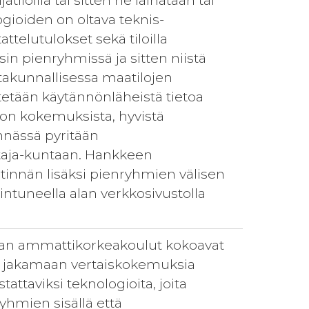
tiloilla tai sitten ne lainataan tai
gioiden on oltava teknis-
ttelutulokset sekä tiloilla
in pienryhmissä ja sitten niistä
ltakunnallisessa maatilojen
tetään käytännönläheistä tietoa
ason kokemuksista, hyvistä
tinnässä pyritään
ttaja-kuntaan. Hankkeen
stinnän lisäksi pienryhmien välisen
ntuneella alan verkkosivustolla
alan ammattikorkeakoulut kokoavat
oita jakamaan vertaiskokemuksia
tattaviksi teknologioita, joita
yhmien sisällä että