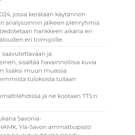
 2024, jossa kerätään käytännön
en analysoinnin jälkeen pienryhmiä
 tiedotetaan hankkeen aikana eri
louden eri toimijoille.
i saavutettavaan ja
inen, sisältää havainnollisia kuvia
rjan lisäksi muun muassa
keimmistä tuloksista tullaan
mattilehdissä ja ne kootaan TTS:n
ukana Savonia-
HAMK, Ylä-Savon ammattiopisto