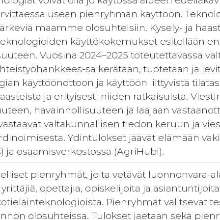
ologiat voivat olla jo käytössä alueen edelläkävijä
arvittaessa usean pienryhmän käyttöön. Teknolo
 järkeviä maamme olosuhteisiin. Kysely- ja haasta
 teknologioiden käyttökokemukset esitellään ens
kisuuteen. Vuosina 2024–2025 toteutettavassa va
hteistyöhankkees-sa kerätään, tuotetaan ja levi
an käyttöönottoon ja käyttöön liittyvistä tilat
aasteista ja erityisesti niiden ratkaisuista. Vies
teen, havainnollisuuteen ja laajaan vastaano
vastaavat valtakunnallisen tiedon keruun ja vie
dinoimisesta. Ydintulokset jäävät elämään vakii
) ja osaamisverkostossa (AgriHubi).
lliset pienryhmät, joita vetävät luonnonvara-
rittäjiä, opettajia, opiskelijoita ja asiantuntij
 kotieläinteknologioista. Pienryhmät valitsevat tes
ännön olosuhteissa. Tulokset jaetaan sekä pienr