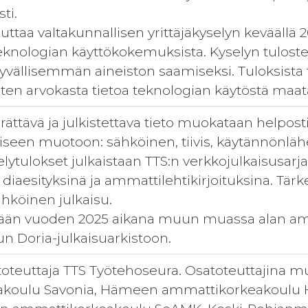
ti.
euttaa valtakunnallisen yrittäjäkyselyn keväällä
eknologian käyttökokemuksista. Kyselyn tulost
syvällisemmän aineiston saamiseksi. Tuloksista
oten arvokasta tietoa teknologian käytöstä maata
ättävä ja julkistettava tieto muokataan helpost
liseen muotoon: sähköinen, tiivis, käytännönlähe
selytulokset julkaistaan TTS:n verkkojulkaisusa
 diaesityksinä ja ammattilehtikirjoituksina. Tär
hköinen julkaisu.
llään vuoden 2025 aikana muun muassa alan am
un Doria-julkaisuarkistoon.
teuttaja TTS Työtehoseura. Osatoteuttajina m
koulu Savonia, Hämeen ammattikorkeakoulu 