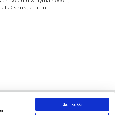
aan koulutusyhtymä Kpedu,
oulu Oamk ja Lapin
Salli kaikki
an