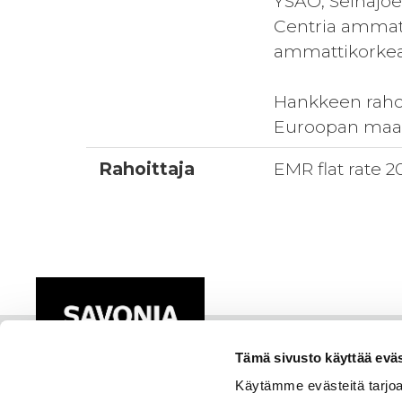
YSAO, Seinäjo
Centria ammat
ammattikorkea
Hankkeen raho
Euroopan maas
Rahoittaja
EMR flat rate 2
Tämä sivusto käyttää eväs
Käytämme evästeitä tarjoa