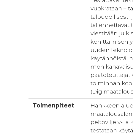
Testattavat tekn
vuokrataan – t
taloudellisesti
tallennettavat
viestitään jul
kehittämisen y
uuden teknologi
käytännöistä, h
monikanavaisuu
päätoteuttajat 
toiminnan koor
(Digimaatalous
Toimenpiteet
Hankkeen aluee
maatalousalan y
peltoviljely- ja
testataan käyt