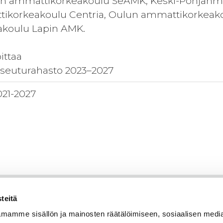
en ammattikorkeakoulu SeAMK, Keski-Pohjanm
tikorkeakoulu Centria, Oulun ammattikorkeak
koulu Lapin AMK.
ittaa
euturahasto 2023–2027
021-2027
teitä
mamme sisällön ja mainosten räätälöimiseen, sosiaalisen medi