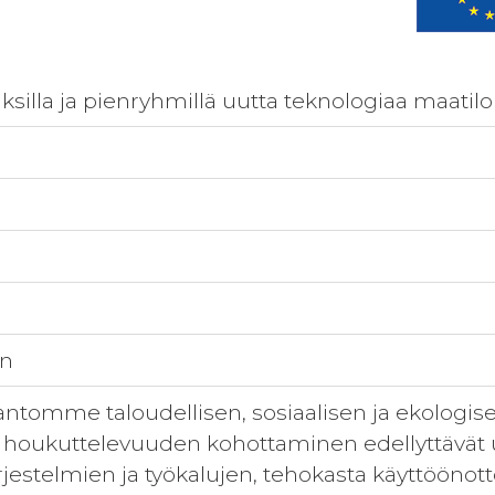
silla ja pienryhmillä uutta teknologiaa maatilo
en
ntomme taloudellisen, sosiaalisen ja ekologi
 houkuttelevuuden kohottaminen edellyttävät
ärjestelmien ja työkalujen, tehokasta käyttöönot