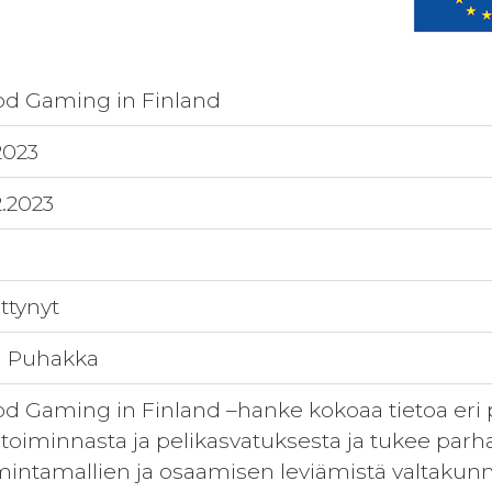
d Gaming in Finland
.2023
2.2023
ttynyt
i Puhakka
d Gaming in Finland –hanke kokoaa tietoa eri 
itoiminnasta ja pelikasvatuksesta ja tukee par
mintamallien ja osaamisen leviämistä valtakunna