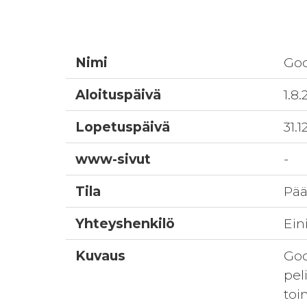
Nimi
Goo
Aloituspäivä
1.8
Lopetuspäivä
31.1
www-sivut
-
Tila
Pää
Yhteyshenkilö
Ein
Kuvaus
Goo
pel
toi