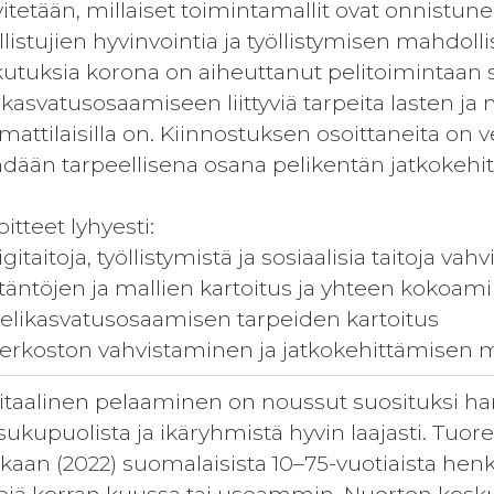
vitetään, millaiset toimintamallit ovat onnistu
llistujien hyvinvointia ja työllistymisen mahdollis
kutuksia korona on aiheuttanut pelitoimintaan s
ikasvatusosaamiseen liittyviä tarpeita lasten ja
attilaisilla on. Kiinnostuksen osoittaneita on v
dään tarpeellisena osana pelikentän jatkokehi
oitteet lyhyesti:
Digitaitoja, työllistymistä ja sosiaalisia taitoja 
täntöjen ja mallien kartoitus ja yhteen kokoam
Pelikasvatusosaamisen tarpeiden kartoitus
Verkoston vahvistaminen ja jatkokehittämisen
itaalinen pelaaminen on noussut suosituksi harr
 sukupuolista ja ikäryhmistä hyvin laajasti. T
aan (2022) suomalaisista 10–75-vuotiaista henkil