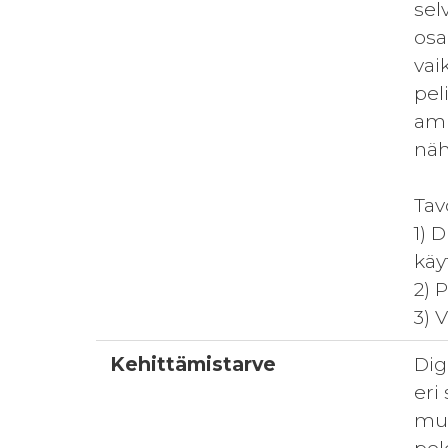
sel
osa
vai
pel
amm
näh
Tav
1) 
käy
2) 
3) 
Kehittämistarve
Dig
eri
muk