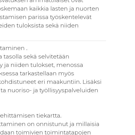
svatuksen ammattilaiset ovat
koskemaan kaikkia lasten ja nuorten
vistamisen parissa työskentelevät
eiden tuloksista sekä niiden
ttaminen .
 tasolla sekä selvitetään
ty ja niiden tulokset, menossa
uksessa tarkastellaan myös
kohdistuneet eri maakuntiin. Lisäksi
ta nuoriso- ja työllisyyspalveluiden
ehittämisen tiekartta.
ttaminen on onnistunut ja millaisia
uodaan toimivien toimintatapojen