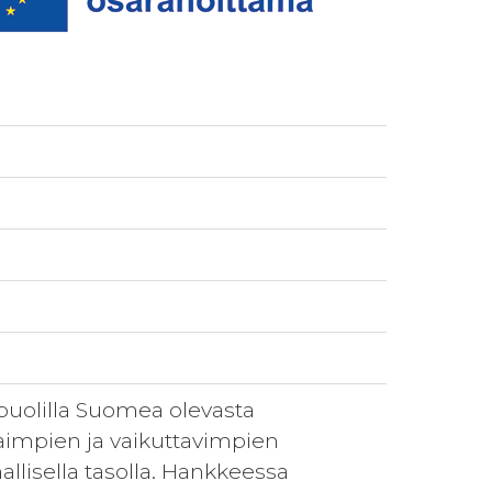
puolilla Suomea olevasta
haimpien ja vaikuttavimpien
llisella tasolla. Hankkeessa