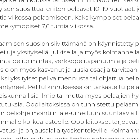
ejä kerran kuussa tai useammin. Nuorten kes
tyisen suosittua: eniten pelaavat 10–19-vuotiaat, 
tia viikossa pelaamiseen. Kaksikymppiset pelaav
mekymppiset 7,6 tuntia viikossa.
aamisen suosion siivittämänä on käynnistetty peli
eiluja yksityisellä, julkisella ja myös kolmannell
inta pelitoimintaa, verkkopelitapahtumia ja pel
sio on myös kasvanut ja uusia osaajia tarvitaan p
äksi yksityiset pelivalmennusta tai ohjattua pelit
ääntyneet. Pelitutkimuksessa on tarkasteltu pelaa
eiskunnallisia ilmiöitä, mutta myös pelaajien h
kutuksia. Oppilaitoksissa on tunnistettu pelaami
en peliohjelmointiin ja e-urheiluun suuntaavia lin
mmalle korkea-asteelle. Oppilaitokset tarjoava
vatus- ja ohjausalalla työskenteleville. Kolmannel