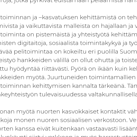
roja, jotka pyrkivät edistämään pelaamista har
itoiminnan ja –kasvatuksen kehittämistä on teht
mivista ja vaikuttavista malleista on hajallaan ja 
itoiminta on pistemäistä ja yhteistyötä kehittäm
isten digitaitoja, sosiaalista toimintakykyä ja t
äävää pelitoimintaa on kokeiltu eri puolilla Suo
eistyö hankkeiden välillä on ollut ohutta ja toist
ttu hyödyntää riittävästi. Pyörä on ikään kuin k
kkeiden myötä. Juurtuneiden toimintamallien
itoiminnan kehittymisen kannalta tärkeänä. Täm
keyhteistyön tulevaisuudessa valtakunnallisella 
onan myötä nuorten kasvokkaiset kontaktit vähen
koja monen nuoren sosiaalisen verkostoon. Ver
rten kanssa eivät kuitenkaan vastaavasti lisä