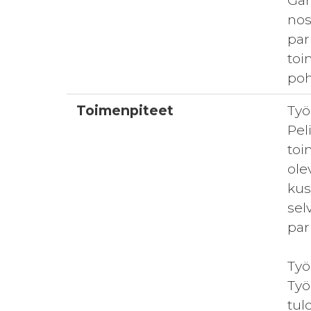
Gam
nos
par
toi
poh
Toimenpiteet
Työ
Pel
toi
ole
kus
sel
par
Työ
Työ
tul