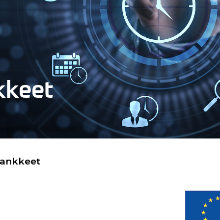
kkeet
hankkeet