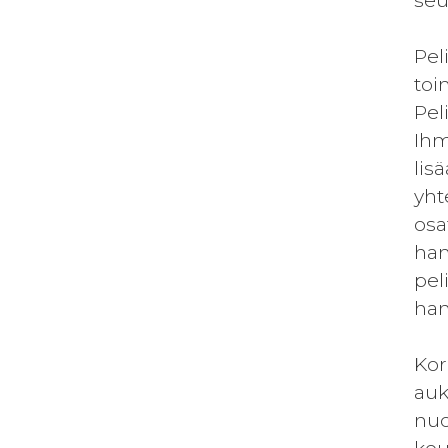
seu
Pel
toi
Pel
Ihm
lis
yht
osa
han
pel
han
Kor
auk
nuo