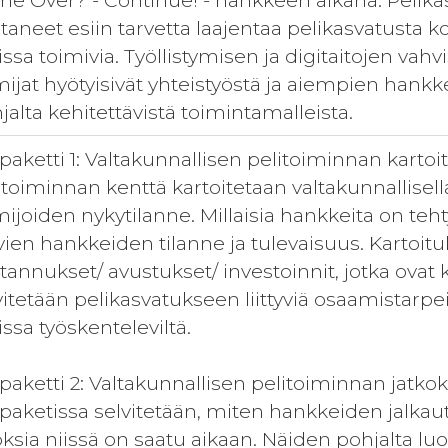
e Over? - Continue! - hankkeen aikana. Pelika
taneet esiin tarvetta laajentaa pelikasvatusta 
issa toimivia. Työllistymisen ja digitaitojen vah
mijat hyötyisivät yhteistyöstä ja aiempien hankk
jalta kehitettävistä toimintamalleista.
paketti 1: Valtakunnallisen pelitoiminnan kartoi
itoiminnan kenttä kartoitetaan valtakunnallisella
mijoiden nykytilanne. Millaisia hankkeita on teh
vien hankkeiden tilanne ja tulevaisuus. Kartoit
tannukset/ avustukset/ investoinnit, jotka ovat 
vitetään pelikasvatukseen liittyviä osaamistarpei
issa työskenteleviltä.
paketti 2: Valtakunnallisen pelitoiminnan jatkok
paketissa selvitetään, miten hankkeiden jalkau
oksia niissä on saatu aikaan. Näiden pohjalta l