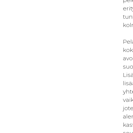
pel
eri
tun
kol
Pel
kok
avo
suo
Lis
lis
yht
vai
jot
ale
kas