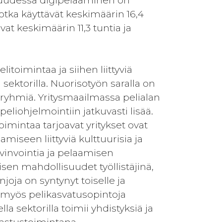
kuudessa digipelaaminen on
jotka käyttävät keskimäärin 16,4
at keskimäärin 11,3 tuntia ja
toimintaa ja siihen liittyviä
a sektorilla. Nuorisotyön saralla on
iryhmiä. Yritysmaailmassa pelialan
eliohjelmointiin jatkuvasti lisää.
oimintaa tarjoavat yritykset ovat
miseen liittyviä kulttuurisia ja
yvinvointia ja pelaamisen
sen mahdollisuudet työllistäjinä,
joja on syntynyt toiselle ja
t myös pelikasvatusopintoja
la sektorilla toimii yhdistyksiä ja