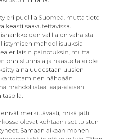
rastustoimintana.
y eri puolilla Suomea, mutta tieto
vaikeasti saavutettavissa.
ishankkeiden välillä on vähäistä.
yöllistymisen mahdollisuuksia
mea erilaisin painotuksin, mutta
en onnistumisia ja haasteita ei ole
eksitty aina uudestaan uusien
 kartoittaminen nähdään
ä mahdollistaa laaja-alaisen
tasolla.
ivät merkittävästi, mikä jätti
kossa olevat kohtaamiset toisten
äntyneet. Samaan aikaan monen