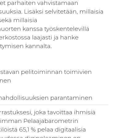
neet parhaiten vahvistamaan
uuksia. Lisäksi selvitetään, millaisia
ekä millaisia
 nuorten kanssa työskentelevillä
erkostossa laajasti ja hanke
ttymisen kannalta.
vahvistavan pelitoiminnan toimivien
inen
 mahdollisuuksien parantaminen
astuksesi, joka tavoittaa ihmisiä
uoreimman Pelaajabarometrin
öistä 65,1 % pelaa digitaalisia