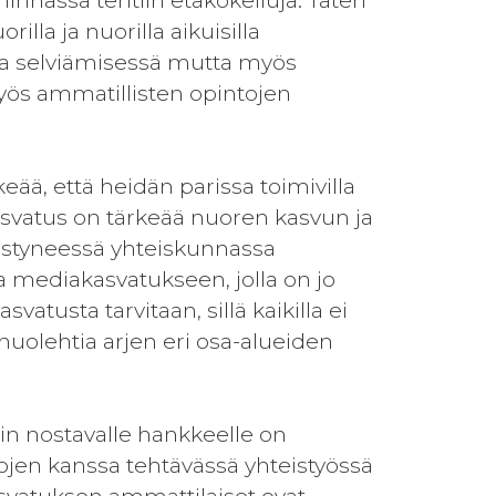
minnassa tehtiin etäkokeiluja. Täten
lla ja nuorilla aikuisilla
issa selviämisessä mutta myös
yös ammatillisten opintojen
eää, että heidän parissa toimivilla
kasvatus on tärkeää nuoren kasvun ja
listyneessä yhteiskunnassa
a mediakasvatukseen, jolla on jo
atusta tarvitaan, sillä kaikilla ei
i huolehtia arjen eri osa-alueiden
siin nostavalle hankkeelle on
hojen kanssa tehtävässä yhteistyössä