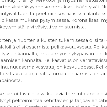
lunkäynti siirtyi verkkoon ja myös harrastustoi
rten yksinäisyyden kokemukset lisääntyivät. Nuori
ääntyivät tuen tarpeet niin sosiaalisissa tilante
iloikassa mukana pysymisessä. Korona lisäsi m
keytymistä ja viivästytti valmistumista.
rten ja nuorten aikuisten tukemisessa olisi tärk
kilöillä olisi osaamista pelikasvatuksesta. Peli
ityksen kannalta, mutta myös nykypäivän pelil
jäämisen kannalta. Pelikasvatus on verrattaviss
iintunut asema kasvattajien keskuudessa. Pelikasv
 tarvittavia taitoja hallita omaa pelaamistaan ta
apainosta.
ve kartoittavalle ja vaikuttavia toimintatapoja e
tynyt pelitoimintaa kehittävien ja tarjoavien ta