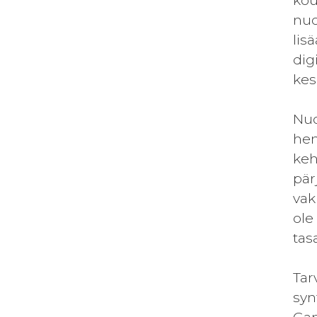
kou
nuo
lis
dig
kes
Nuo
hen
keh
pär
vak
ole
tas
Tar
syn