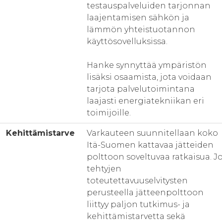
testauspalveluiden tarjonnan
laajentamisen sähkön ja
lämmön yhteistuotannon
käyttösovelluksissa.
Hanke synnyttää ympäristön
lisäksi osaamista, jota voidaan
tarjota palvelutoimintana
laajasti energiatekniikan eri
toimijoille.
Kehittämistarve
Varkauteen suunnitellaan koko
Itä-Suomen kattavaa jätteiden
polttoon soveltuvaa ratkaisua. J
tehtyjen
toteutettavuuselvitysten
perusteella jätteenpolttoon
liittyy paljon tutkimus- ja
kehittämistarvetta sekä