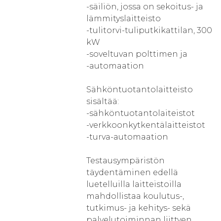
-säiliön, jossa on sekoitus- ja
lämmityslaitteisto
-tulitorvi-tuliputkikattilan, 300
kW
-soveltuvan polttimen ja
-automaation
Sähköntuotantolaitteisto
sisältää:
-sähköntuotantolaiteistot
-verkkoonkytkentälaitteistot
-turva-automaation
Testausympäristön
täydentäminen edellä
luetelluilla laitteistoilla
mahdollistaa koulutus-,
tutkimus- ja kehitys- sekä
palvelutoiminnan liittyen