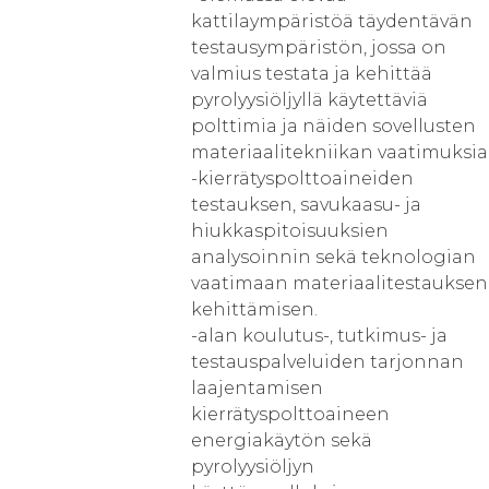
kattilaympäristöä täydentävän
testausympäristön, jossa on
valmius testata ja kehittää
pyrolyysiöljyllä käytettäviä
polttimia ja näiden sovellusten
materiaalitekniikan vaatimuksia
-kierrätyspolttoaineiden
testauksen, savukaasu- ja
hiukkaspitoisuuksien
analysoinnin sekä teknologian
vaatimaan materiaalitestauksen
kehittämisen.
-alan koulutus-, tutkimus- ja
testauspalveluiden tarjonnan
laajentamisen
kierrätyspolttoaineen
energiakäytön sekä
pyrolyysiöljyn