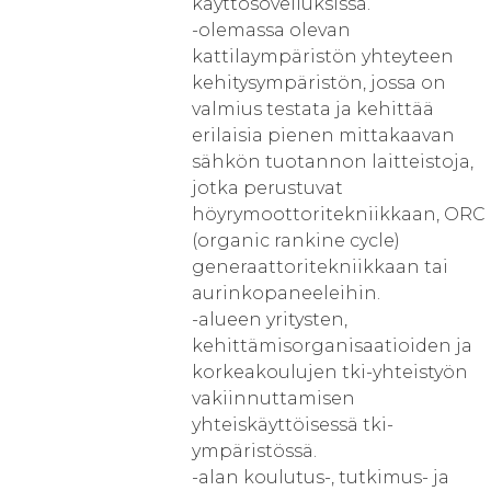
käyttösovelluksissa.
-olemassa olevan
kattilaympäristön yhteyteen
kehitysympäristön, jossa on
valmius testata ja kehittää
erilaisia pienen mittakaavan
sähkön tuotannon laitteistoja,
jotka perustuvat
höyrymoottoritekniikkaan, ORC
(organic rankine cycle)
generaattoritekniikkaan tai
aurinkopaneeleihin.
-alueen yritysten,
kehittämisorganisaatioiden ja
korkeakoulujen tki-yhteistyön
vakiinnuttamisen
yhteiskäyttöisessä tki-
ympäristössä.
-alan koulutus-, tutkimus- ja