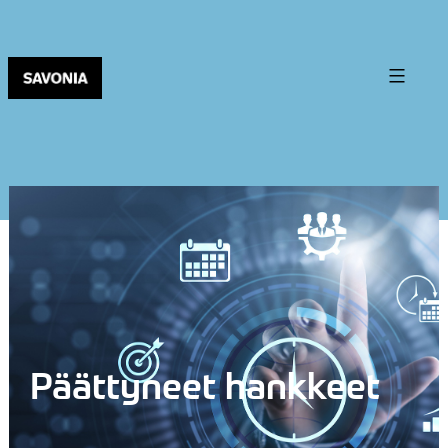
Päättyneet hankkeet