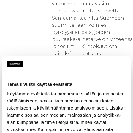
viranomaismääräyksiin
perustuvaa mittaustarvetta.
Samaan aikaan Itä-Suomeen
suunnitellaan kolmea
pyrolyysilaitosta, joiden
puuraaka-ainetarve on yhteensä
lähes 1 milj. kiintokuutiota.
Laitoksien tuottama
pyrolyysiöljy ei kuitenkaan
sovellu nykyiselle
poltinkalustolle muutoksitta
polttoöljyn korvaajaksi.
Tämä sivusto käyttää evästeitä
Pyrolyysiöljyn säilyttämiseen,
Käytämme evästeitä tarjoamamme sisällön ja mainosten
polttamiseen ja
räätälöimiseen, sosiaalisen median ominaisuuksien
jatkojalostamiseen liittyy paljon
tukemiseen ja kävijämäärämme analysoimiseen. Lisäksi
tutkimus- ja kehittämistarvetta.
jaamme sosiaalisen median, mainosalan ja analytiikka-
Lämpölaitoksien
alan kumppaneillemme tietoja siitä, miten käytät
kannattavuuden
sivustoamme. Kumppanimme voivat yhdistää näitä
parantamiseksi, niiden tulisi