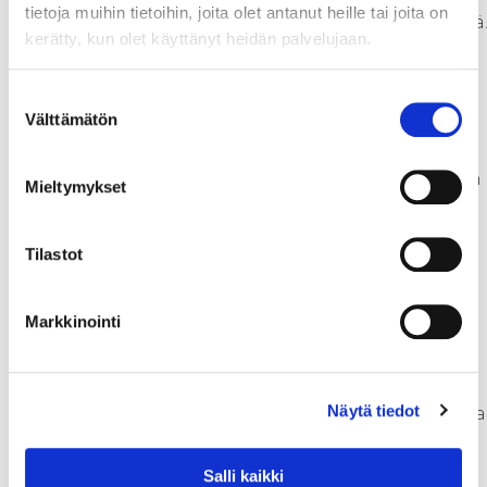
tietoja muihin tietoihin, joita olet antanut heille tai joita on
pystyä tuottamaan myös sähköä
kerätty, kun olet käyttänyt heidän palvelujaan.
Pienimuotoiseen sähkön ja
lämmön yhteistuotantoon
Suostumuksen
tarvitaan koelaitteistoja sekä
Välttämätön
valinta
tutkimusympäristöä.
Savonia-amkn kuntayhtymä
ryhtyy rakentamaan Varkauteen
Mieltymykset
tutkimushallia, johon polttoon
liittyvä testaustoiminta tullaan
Tilastot
keskittämään. Kaikki tässä
esitetyt tarpeet ovat yhteen
sovitettavissa "Teollisen
Markkinointi
mittakaavan
energiateknologian
kehitysympäristö" -hankkeessa
Näytä tiedot
tehtävien hankintojen kanssa ja
näiden hankkeiden yhteisenä
tuloksena saadaan aikaan
Salli kaikki