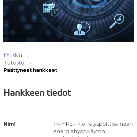
Etusivu
Tutustu
Päättyneet hankkeet
Hankkeen tiedot
Nimi
INPYRE - Kierrätyspolttoaineen
energiahyötykäytön,