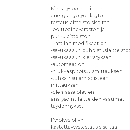
Kierrätyspolttoaineen
energiahyötyönkäytön
testauslaitteisto sisältää:
-polttoainevaraston ja
purkulaitteiston
-kattilan modifikaation
-savukaasun puhdistuslaitteisto
-savukaasun kierrätyksen
-automaation
-hiukkaspitoisuusmittauksen
-tuhkan sulamispisteen
mittauksen
-olemassa olevien
analysointilaitteiden vaatimat
täydennykset
Pyrolyysiöljyn
käytettävyystestaus sisältää: