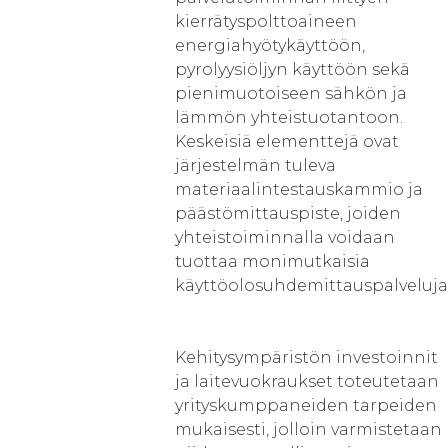
kierrätyspolttoaineen
energiahyötykäyttöön,
pyrolyysiöljyn käyttöön sekä
pienimuotoiseen sähkön ja
lämmön yhteistuotantoon.
Keskeisiä elementtejä ovat
järjestelmän tuleva
materiaalintestauskammio ja
päästömittauspiste, joiden
yhteistoiminnalla voidaan
tuottaa monimutkaisia
käyttöolosuhdemittauspalveluja
Kehitysympäristön investoinnit
ja laitevuokraukset toteutetaan
yrityskumppaneiden tarpeiden
mukaisesti, jolloin varmistetaan