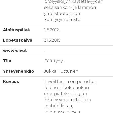
prolyysiöljyn käytettävyyden
sekä sähkön- ja lämmön
yhteistuotannon
kehitysympäristö
Aloituspäivä
1.8.2012
Lopetuspäivä
31.3.2015
www-sivut
-
Tila
Päättynyt
Yhteyshenkilö
Jukka Huttunen
Kuvaus
Tavoitteena on perustaa
teollisen kokoluokan
energiateknologian
kehitysympäristö, joka
mahdollistaa;
-olemassa olevaa