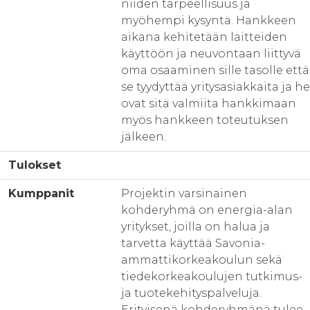
niiden tarpeellisuus ja
myöhempi kysyntä. Hankkeen
aikana kehitetään laitteiden
käyttöön ja neuvontaan liittyvä
oma osaaminen sille tasolle että
se tyydyttää yritysasiakkaita ja he
ovat sitä valmiita hankkimaan
myös hankkeen toteutuksen
jälkeen.
Tulokset
Kumppanit
Projektin varsinainen
kohderyhmä on energia-alan
yritykset, joilla on halua ja
tarvetta käyttää Savonia-
ammattikorkeakoulun sekä
tiedekorkeakoulujen tutkimus-
ja tuotekehityspalveluja.
Erityisenä kohderyhmänä tulee