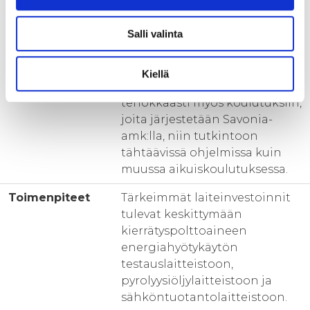
ympäristö, joka mahdollistaa
tilaustutkimuksen ja
Salli valinta
palvelutoiminnan tuottamisen
varsin laajalle joukolle
energiatekniikan toimijoita.
Kiellä
Ympäristöä voidaan käyttää
tehokkaasti myös koulutuksiin,
joita järjestetään Savonia-
amk:lla, niin tutkintoon
tähtäävissä ohjelmissa kuin
muussa aikuiskoulutuksessa.
Toimenpiteet
Tärkeimmät laiteinvestoinnit
tulevat keskittymään
kierrätyspolttoaineen
energiahyötykäytön
testauslaitteistoon,
pyrolyysiöljylaitteistoon ja
sähköntuotantolaitteistoon.