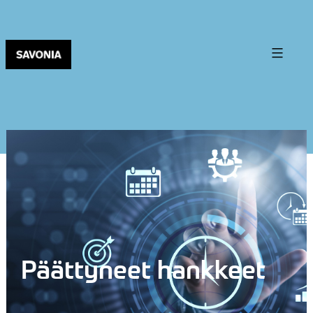
Päättyneet hankkeet