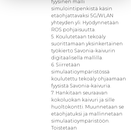
fyysinen malli
simulointipenkistä käsin
etäohjattavaksi 5G/WLAN
yhteyden yli. Hyödynnetään
ROS pohjaisuutta.
5. Koulutetaan tekoäly
suorittamaan yksinkertainen
työkierto Savonia-kaivurin
digitaalisella mallilla.
6. Siirretään
simulaatioympäristössä
koulutettu tekoäly ohjaamaan
fyysistä Savonia-kaivuria.
7. Hankitaan seuraavan
kokoluokan kaivuri ja sille
huoltokontti. Muunnetaan se
etäohjatuksi ja mallinnetaan
simulaatioympäristöön.
Toistetaan