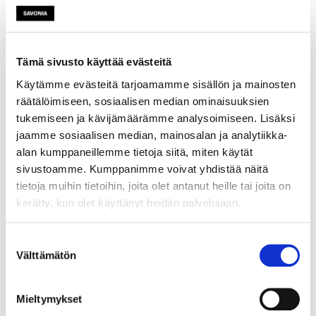
koneet ovat toistaiseksi vielä
lähes yksinomaan ihmisen
ohjaamia. Autonomisten
Tämä sivusto käyttää evästeitä
koneiden kehittäminen
raskaiden työkoneiden alalle
Käytämme evästeitä tarjoamamme sisällön ja mainosten
on haastavaa, koska työkoneet
räätälöimiseen, sosiaalisen median ominaisuuksien
ovat usein pitkälle räätälöityjä
tukemiseen ja kävijämäärämme analysoimiseen. Lisäksi
ja pienen valmistuserän
jaamme sosiaalisen median, mainosalan ja analytiikka-
tuotteita.
alan kumppaneillemme tietoja siitä, miten käytät
sivustoamme. Kumppanimme voivat yhdistää näitä
Savonia-
tietoja muihin tietoihin, joita olet antanut heille tai joita on
ammattikorkeakoulun ja Ylä-
kerätty, kun olet käyttänyt heidän palvelujaan.
Savon ammattiopiston
yhteisessä kehitys- ja
Suostumuksen
investointihankkeessa aletaan
Välttämätön
valinta
etsiä liikkuviin työkoneisiin
soveltuvia tekoälyratkaisuja.
Mieltymykset
Investointihanke on osa AI-