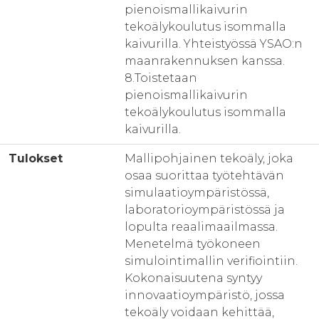
pienoismallikaivurin
tekoälykoulutus isommalla
kaivurilla. Yhteistyössä YSAO:n
maanrakennuksen kanssa.
8.Toistetaan
pienoismallikaivurin
tekoälykoulutus isommalla
kaivurilla.
Tulokset
Mallipohjainen tekoäly, joka
osaa suorittaa työtehtävän
simulaatioympäristössä,
laboratorioympäristössä ja
lopulta reaalimaailmassa.
Menetelmä työkoneen
simulointimallin verifiointiin.
Kokonaisuutena syntyy
innovaatioympäristö, jossa
tekoäly voidaan kehittää,