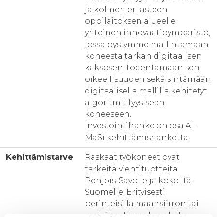
ja kolmen eri asteen
oppilaitoksen alueelle
yhteinen innovaatioympäristö,
jossa pystymme mallintamaan
koneesta tarkan digitaalisen
kaksosen, todentamaan sen
oikeellisuuden sekä siirtämään
digitaalisella mallilla kehitetyt
algoritmit fyysiseen
koneeseen.
Investointihanke on osa AI-
MaSi kehittämishanketta.
Kehittämistarve
Raskaat työkoneet ovat
tärkeitä vientituotteita
Pohjois-Savolle ja koko Itä-
Suomelle. Erityisesti
perinteisillä maansiirron tai
metsäteollisuuden aloilla