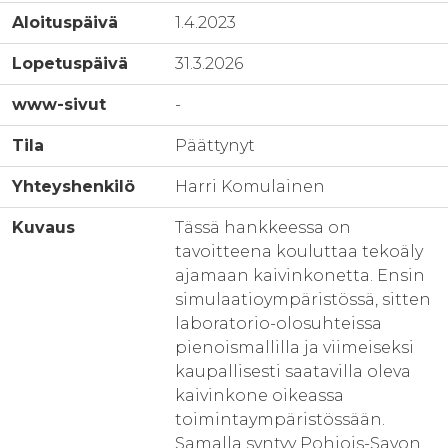
Aloituspäivä
1.4.2023
Lopetuspäivä
31.3.2026
www-sivut
-
Tila
Päättynyt
Yhteyshenkilö
Harri Komulainen
Kuvaus
Tässä hankkeessa on
tavoitteena kouluttaa tekoäly
ajamaan kaivinkonetta. Ensin
simulaatioympäristössä, sitten
laboratorio-olosuhteissa
pienoismallilla ja viimeiseksi
kaupallisesti saatavilla oleva
kaivinkone oikeassa
toimintaympäristössään.
Samalla syntyy Pohjois-Savon