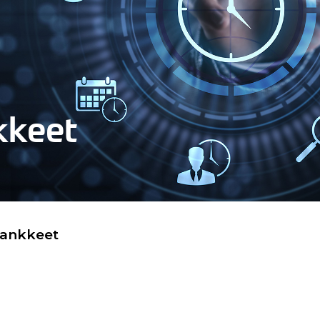
kkeet
hankkeet