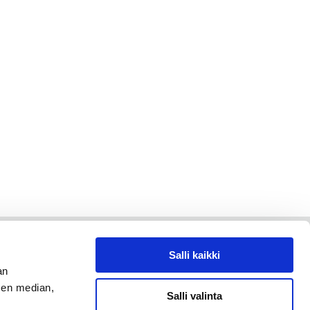
Salli kaikki
an
sen median,
Salli valinta