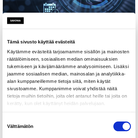
Tämä sivusto käyttää evästeitä
Käytämme evästeitä tarjoamamme sisällön ja mainosten
Etusivu
räätälöimiseen, sosiaalisen median ominaisuuksien
Tutustu
tukemiseen ja kävijämäärämme analysoimiseen. Lisäksi
Päättyneet hankkeet
jaamme sosiaalisen median, mainosalan ja analytiikka-
alan kumppaneillemme tietoja siitä, miten käytät
sivustoamme. Kumppanimme voivat yhdistää näitä
Hankkeen tiedot
tietoja muihin tietoihin, joita olet antanut heille tai joita on
kerätty, kun olet käyttänyt heidän palvelujaan.
Suostumuksen
Nimi
Ilmastokriisi - alueellinen
Välttämätön
valinta
sopeutuminen