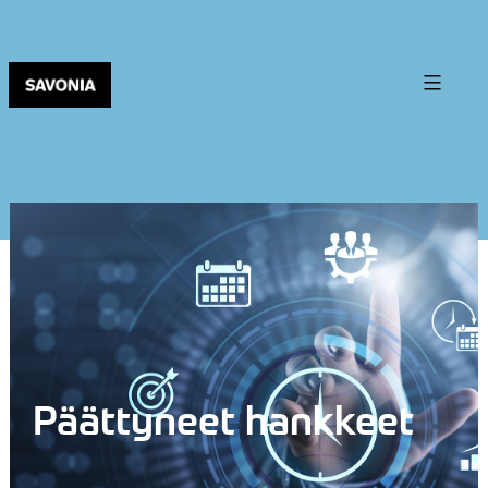
Päättyneet hankkeet