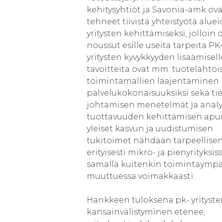
kehitysyhtiöt ja Savonia-amk ova
tehneet tiivistä yhteistyötä alue
yritysten kehittämiseksi, jolloin 
noussut esille useita tarpeita PK
yritysten kyvykkyyden lisäämisell
tavoitteita ovat mm. tuotelähtöi
toimintamallien laajentaminen
palvelukokonaisuuksiksi sekä ti
johtamisen menetelmät ja analy
tuottavuuden kehittämisen apu
yleiset kasvun ja uudistumisen
tukitoimet nähdään tarpeellise
erityisesti mikro- ja pienyrityksiss
samalla kuitenkin toimintaympä
muuttuessa voimakkaasti.
Hankkeen tuloksena pk- yrityst
kansainvälistyminen etenee,