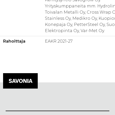
Yrityskumppaneita mm. Hydrolin
Toivalan Metalli Oy, Cross Wrap O
Stainless Oy, Medikro Oy, Kuopi
Konepaja Oy, PetterSteel Oy, S
Elektropinta Oy, Var-Met Oy.
Rahoittaja
EAKR 2021-27