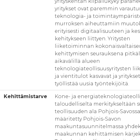
yrityskentän kilpailukyky parane
yritykset ovat paremmin varaut
teknologia- ja toimintaympäris
murroksen aiheuttamiin muutok
erityisesti digitaalisuuteen ja k
kehitykseen liittyen. Yritysten
liiketoiminnan kokonaisvaltais
kehittymisen seurauksena pitkäl
aikavälillä alueen
teknologiateollisuusyritysten lii
ja vientitulot kasvavat ja yritykse
työllistää uusia työntekijöitä.
Kehittämistarve
Kone- ja energiateknologiateoll
taloudelliselta merkitykseltään 
teollisuuden ala Pohjois-Savossa
määritetty Pohjois-Savon
maakuntasuunnitelmassa yhdek
maakunnan kehittämisen kärjek