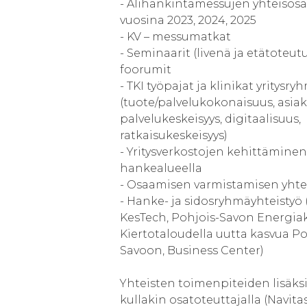
- Alihankintamessujen yhteisosa
vuosina 2023, 2024, 2025
- KV – messumatkat
- Seminaarit (livenä ja etätoteut
foorumit
- TKI työpajat ja klinikat yritysryh
(tuote/palvelukokonaisuus, asiak
palvelukeskeisyys, digitaalisuus,
ratkaisukeskeisyys)
- Yritysverkostojen kehittäminen
hankealueella
- Osaamisen varmistamisen yhte
- Hanke- ja sidosryhmäyhteistyö
KesTech, Pohjois-Savon Energiak
Kiertotaloudella uutta kasvua Po
Savoon, Business Center)
Yhteisten toimenpiteiden lisäks
kullakin osatoteuttajalla (Navitas