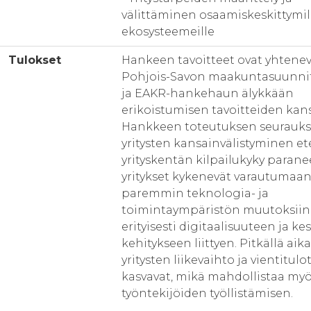
välittäminen osaamiskeskittymill
ekosysteemeille
Tulokset
Hankeen tavoitteet ovat yhtenev
Pohjois-Savon maakuntasuunn
ja EAKR-hankehaun älykkään
erikoistumisen tavoitteiden kans
Hankkeen toteutuksen seurauks
yritysten kansainvälistyminen et
yrityskentän kilpailukyky parane
yritykset kykenevät varautumaa
paremmin teknologia- ja
toimintaympäristön muutoksiin
erityisesti digitaalisuuteen ja k
kehitykseen liittyen. Pitkällä aika
yritysten liikevaihto ja vientitulo
kasvavat, mikä mahdollistaa my
työntekijöiden työllistämisen.