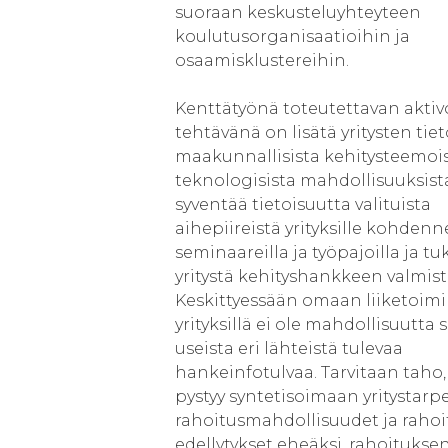
suoraan keskusteluyhteyteen
koulutusorganisaatioihin ja
osaamisklustereihin.
Kenttätyönä toteutettavan akti
tehtävänä on lisätä yritysten tie
maakunnallisista kehitysteemois
teknologisista mahdollisuuksist
syventää tietoisuutta valituista
aihepiireistä yrityksille kohdenn
seminaareilla ja työpajoilla ja tu
yritystä kehityshankkeen valmist
Keskittyessään omaan liiketoim
yrityksillä ei ole mahdollisuutta 
useista eri lähteistä tulevaa
hankeinfotulvaa. Tarvitaan taho,
pystyy syntetisoimaan yritystarp
rahoitusmahdollisuudet ja raho
edellytykset eheäksi, rahoitukse