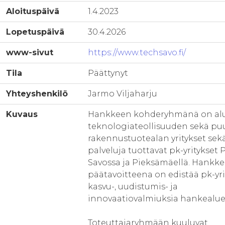
Aloituspäivä
1.4.2023
Lopetuspäivä
30.4.2026
www-sivut
https://www.techsavo.fi/
Tila
Päättynyt
Yhteyshenkilö
Jarmo Viljaharju
Kuvaus
Hankkeen kohderyhmänä on al
teknologiateollisuuden sekä puu
rakennustuotealan yritykset sekä
palveluja tuottavat pk-yritykset 
Savossa ja Pieksämäellä. Hankk
päätavoitteena on edistää pk-yri
kasvu-, uudistumis- ja
innovaatiovalmiuksia hankealuee
Toteuttajaryhmään kuuluvat