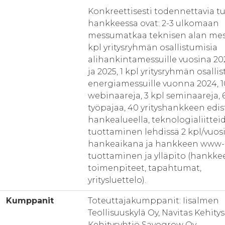
Konkreettisesti todennettavia tu
hankkeessa ovat: 2-3 ulkomaan
messumatkaa teknisen alan mess
kpl yritysryhmän osallistumisia
alihankintamessuille vuosina 20
ja 2025, 1 kpl yritysryhmän osall
energiamessuille vuonna 2024, 1
webinaareja, 3 kpl seminaareja, 
työpajaa, 40 yrityshankkeen ed
hankealueella, teknologialiittei
tuottaminen lehdissä 2 kpl/vuos
hankeaikana ja hankkeen www-
tuottaminen ja ylläpito (hankke
toimenpiteet, tapahtumat,
yritysluettelo).
Kumppanit
Toteuttajakumppanit: Iisalmen
Teollisuuskylä Oy, Navitas Kehitys
Kehitysyhtiö Savogrow Oy.