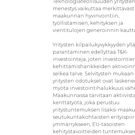
Teknologiateollisuuden yrityste
menestys vaikuttaa merkittäväst
maakunnan hyvinvointiin,
työllistämisen, kehityksen ja
vientitulojen generoinnin kautt
Yritysten kilpailukyvykkyyden yllä
parantaminen edellyttää T&K-
investointeja, joten investointien
kehittämishankkeiden aktivoinn
selkeä tarve. Selvitysten mukaan
yritysten odotukset ovat laskene
myötä investointihalukkuus väh
Maakunnassa tarvitaan aktiivist
kenttätyötä, joka perustuu
yritystuntemuksen lisäksi maak
seutukuntakohtaisten erityispii
ymmärrykseen, EU-tasoisten
kehitystavoitteiden tuntemukse