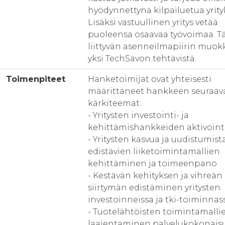
hyödynnettynä kilpailuetua yrityk
Lisäksi vastuullinen yritys vetää
puoleensa osaavaa työvoimaa. 
liittyvän asenneilmapiirin muok
yksi TechSavon tehtävistä.
Toimenpiteet
Hanketoimijat ovat yhteisesti
määrittäneet hankkeen seuraav
kärkiteemat:
- Yritysten investointi- ja
kehittämishankkeiden aktivoint
- Yritysten kasvua ja uudistumist
edistävien liiketoimintamallien
kehittäminen ja toimeenpano
- Kestävän kehityksen ja vihreän
siirtymän edistäminen yritysten
investoinneissa ja tki-toiminnas
- Tuotelähtöisten toimintamalli
laajentaminen palvelukokonais