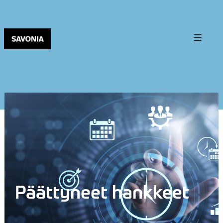
Päättyneet hankkeet