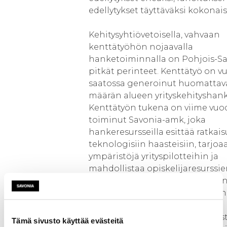
edellytykset täyttäväksi kokonai
Kehitysyhtiövetoisella, vahvaan
kenttätyöhön nojaavalla
hanketoiminnalla on Pohjois-S
pitkät perinteet. Kenttätyö on v
saatossa generoinut huomatta
määrän alueen yrityskehityshank
Kenttätyön tukena on viime vuo
toiminut Savonia-amk, joka
hankeresursseilla esittää ratkais
teknologisiin haasteisiin, tarjoa
ympäristöjä yrityspilotteihin ja
mahdollistaa opiskelijaresurssi
kohdentamisen teknologia-ala
yritysten kehittämisprojekteihin
Pohjois-Savossa toimivat ekosys
Tämä sivusto käyttää evästeitä