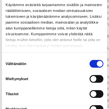
ovat uuden osaamisen kehittym
Käytämme evästeitä tarjoamamme sisällön ja mainosten
alustoja, joiden kehittyminen ed
räätälöimiseen, sosiaalisen median ominaisuuksien
tarvelähtöisyyttä ja yritystoimijoi
tukemiseen ja kävijämäärämme analysoimiseen. Lisäksi
Hankkeen kenttätyöllä on paljo
jaamme sosiaalisen median, mainosalan ja analytiikka-
annettavaa ekosysteemitoimin
alan kumppaneillemme tietoja siitä, miten käytät
laajentumiseen, erityisesti
sivustoamme. Kumppanimme voivat yhdistää näitä
yritystarpeiden syötteinä ekosys
tietoja muihin tietoihin, joita olet antanut heille tai joita on
kerätty, kun olet käyttänyt heidän palvelujaan.
Markkinoilla on meneillään mu
tuotekeskeisyydestä
Suostumuksen
palvelukeskeisyyteen, joka koros
Välttämätön
valinta
asiakasarvon tuottamista tuott
elinkaaren aikana yhteistyössä
asiakkaan kanssa. Lisäksi laadu
Mieltymykset
ulottuvuudet kuten ”kestävä kehi
asettaa yritysten tuotekehityks
Tilastot
haasteen eteen vaikuttaen tarp
uudistaa tuotekehityksen proses
menetelmiä. Tarvitaan aktivointi
Markkinointi