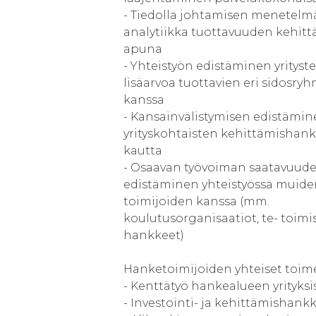
- Tiedolla johtamisen menetelmä
analytiikka tuottavuuden kehit
apuna
- Yhteistyön edistäminen yrityste
lisäarvoa tuottavien eri sidosry
kanssa
- Kansainvälistymisen edistämi
yrityskohtaisten kehittämishan
kautta
- Osaavan työvoiman saatavuud
edistäminen yhteistyössä muide
toimijoiden kanssa (mm.
koulutusorganisaatiot, te- toimis
hankkeet)
Hanketoimijoiden yhteiset toim
- Kenttätyö hankealueen yrityksi
- Investointi- ja kehittämishank