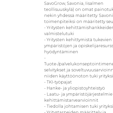
SavoGrow, Savonia, Iisalmen
teollisuuskylä) on omat painotuk
nekin yhdessä määritetty. Savon
toimenpiteiksi on määritetty seu
- Yritysten kehittämishankkeide
valmistelutuki
- Yritysten kehittymistä tukevien 
ympäristöjen ja opiskelijaresurs
hyödyntäminen
-
Tuote-/palvelukonseptointimen
selvitykset ja soveltuvuusarvioin
niiden käyttöönoton tuki yrityks
- TKI-työpajat
- Hanke- ja yliopistoyhteistyö
- Laatu- ja ympäristöjärjestelmi
kehittämistarvearvioinnit
- Tiedolla johtamisen tuki yrityksi
- Yritystarpeiden määrittely ja