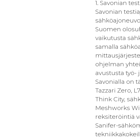
1. Savonian tes
Savonian testi
sähköajoneuvola
Suomen olosuhte
vaikutusta säh
samalla sähköa
mittausjärjest
ohjelman yhtei
avustusta työ- 
Savonialla on t
Tazzari Zero, 
Think City, säh
Meshworks Wire
reksiteröintiä v
Sanifer-sähköm
tekniikkakokeil