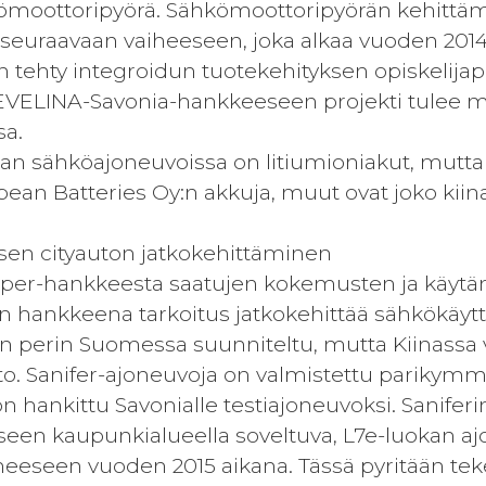
oottoripyörä. Sähkömoottoripyörän kehittäm
euraavaan vaiheeseen, joka alkaa vuoden 2014
n tehty integroidun tuotekehityksen opiskelija
 EVELINA-Savonia-hankkeeseen projekti tulee
sa.
ian sähköajoneuvoissa on litiumioniakut, mut
ean Batteries Oy:n akkuja, muut ovat joko kiinalai
isen cityauton jatkokehittäminen
per-hankkeesta saatujen kokemusten ja käytän
n hankkeena tarkoitus jatkokehittää sähkökäytt
n perin Suomessa suunniteltu, mutta Kiinassa v
 Sanifer-ajoneuvoja on valmistettu parikymme
n hankittu Savonialle testiajoneuvoksi. Saniferin 
eseen kaupunkialueella soveltuva, L7e-luokan a
heeseen vuoden 2015 aikana. Tässä pyritään t