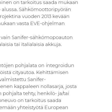
inen on tarkoitus saada mukaan
 alussa. Sähkömoottoripyörän
projektina vuoden 2013 kevään
 mukaan vasta EVE-ohjelman
ta vain Sanifer-sähkömopoauton
sia tai italialaisia akkuja.
töjen pohjalata on integroidun
öistä cityautoa. Kehittämisen
almistettu Sanifer-
nen kappaleen nollasarja, josta
pohjalta tehty, henkilö- ja/tai
joneuvo on tarkoitus saada
ekemään yhteistyötä European