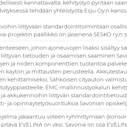
udellisesti kannattavalta, kehitystyö pyritään 
lvityksessä tehdään yhteistyötä Esju Oy:n kanss
voihin liittyvään standardointitoimintaan osall
a-projektin päällikkö on jäsenenä SESKO ry:n 
enteeseen, johon ajoneuvojen lisäksi sisältyy s
, liittyvän tietouden ja osaamisen saaminen Sav
jen ja niiden komponenttien tuotantoa palvel
en käytön ja mittausten perusteella. Akkutes
n kehittämiseksi. Sähköisen cityauton valmist
otyyppiasteelle. EMC-mallinnustyökalun kehit
in ja akkukennoihin liittyvän standardointitietou
ti- ja opinnäytetyösuorituksia Savonian opiskelijo
jelma jakaantuu viiteen ryhmittymään (konsort
pitävä EVELINA on yksi. Savonia on osa EVELIN