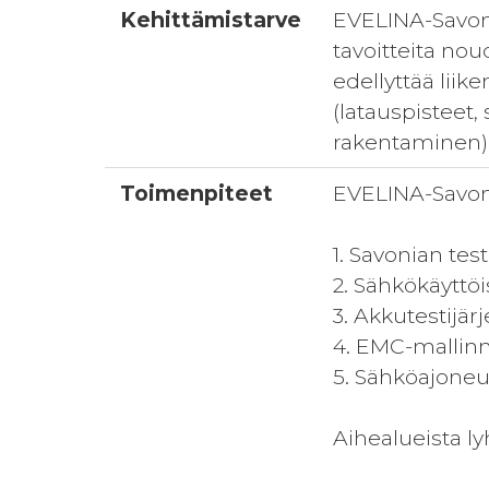
Kehittämistarve
EVELINA-Savonia
tavoitteita no
edellyttää liik
(latauspistee
rakentaminen) 
Toimenpiteet
EVELINA-Savoni
1. Savonian tes
2. Sähkökäyttö
3. Akkutestijär
4. EMC-mallin
5. Sähköajoneu
Aihealueista ly