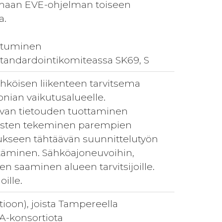
saamaan EVE-ohjelman toiseen
a.
istuminen
standardointikomiteassa SK69, S
ähköisen liikenteen tarvitsema
onian vaikutusalueelle.
evan tietouden tuottaminen
tausten tekeminen parempien
ukseen tähtäävän suunnittelutyön
täminen. Sähköajoneuvoihin,
den saaminen alueen tarvitsijoille.
ille.
ioon), joista Tampereella
A-konsortiota