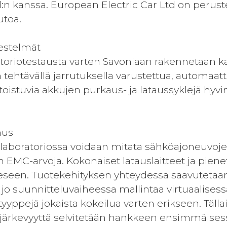
d:n kanssa. European Electric Car Ltd on perust
utoa.
jestelmät
toriotestausta varten Savoniaan rakennetaan ka
ehtävällä jarrutuksella varustettua, automaatti
oistuvia akkujen purkaus- ja lataussyklejä hyvin t
nus
aboratoriossa voidaan mitata sähköajoneuvojen 
EMC-arvoja. Kokonaiset latauslaitteet ja pien
een. Tuotekehityksen yhteydessä saavutetaan k
 jo suunnitteluvaiheessa mallintaa virtuaalises
tyyppejä jokaista kokeilua varten erikseen. Täll
järkevyyttä selvitetään hankkeen ensimmäisess