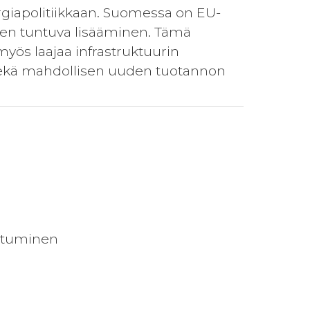
nergiapolitiikkaan. Suomessa on EU-
nteen tuntuva lisääminen. Tämä
myös laajaa infrastruktuurin
 sekä mahdollisen uuden tuotannon
istuminen