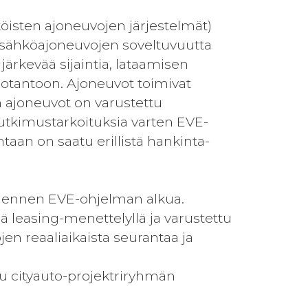
öisten ajoneuvojen järjestelmät)
ia sähköajoneuvojen soveltuvuutta
järkevää sijaintia, lataamisen
uotantoon. Ajoneuvot toimivat
n ajoneuvot on varustettu
tutkimustarkoituksia varten EVE-
aan on saatu erillistä hankinta-
tu ennen EVE-ohjelman alkua.
ä leasing-menettelyllä ja varustettu
en reaaliaikaista seurantaa ja
u cityauto-projektriryhmän