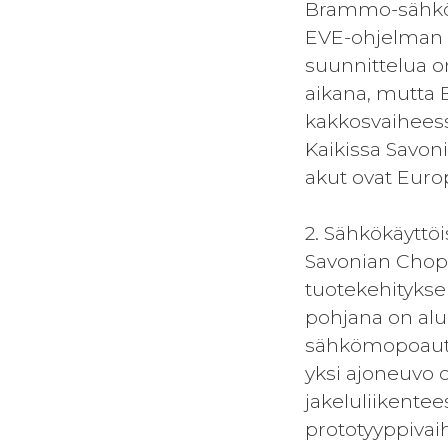
Brammo-sähköm
EVE-ohjelman s
suunnittelua o
aikana, mutta
kakkosvaihees
Kaikissa Savon
akut ovat Europ
2. Sähkökäyttö
Savonian Chop
tuotekehitykse
pohjana on alu
sähkömopoauto.
yksi ajoneuvo o
jakeluliikente
prototyyppivai