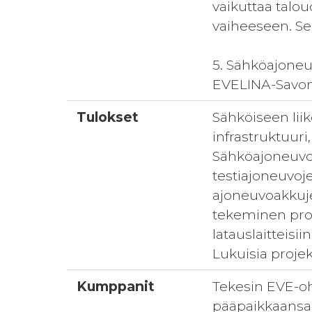
vaikuttaa talo
vaiheeseen. Se
5. Sähköajoneu
EVELINA-Savoni
Tulokset
Sähköiseen liik
infrastruktuuri
Sähköajoneuvo
testiajoneuvoj
ajoneuvoakkuje
tekeminen prot
latauslaitteisi
Lukuisia projek
Kumppanit
Tekesin EVE-oh
pääpaikkaansa 