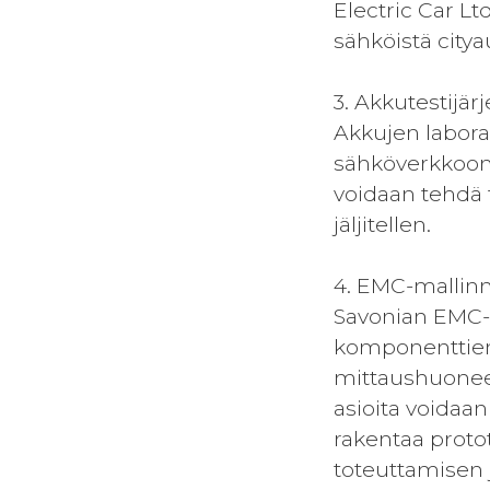
Electric Car Lt
sähköistä citya
3. Akkutestijär
Akkujen labora
sähköverkkoon t
voidaan tehdä t
jäljitellen.
4. EMC-mallin
Savonian EMC-l
komponenttien 
mittaushuonees
asioita voidaan
rakentaa proto
toteuttamisen 