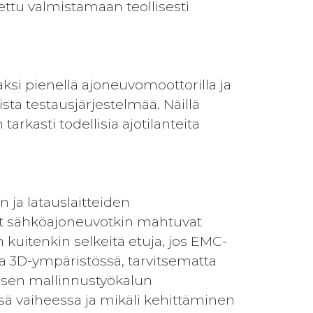
ettu valmistamaan teollisesti
ksi pienellä ajoneuvomoottorilla ja
sta testausjärjestelmää. Näillä
arkasti todellisia ajotilanteita
ja latauslaitteiden
et sähköajoneuvotkin mahtuvat
uitenkin selkeitä etuja, jos EMC-
sa 3D-ympäristössä, tarvitsematta
aisen mallinnustyökalun
ä vaiheessa ja mikäli kehittäminen