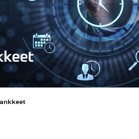
kkeet
hankkeet