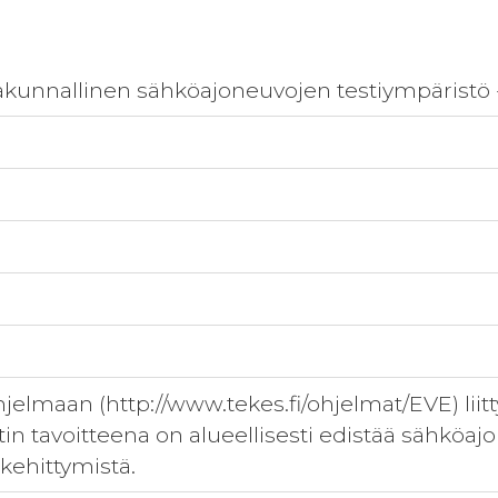
akunnallinen sähköajoneuvojen testiympäristö 
jelmaan (http://www.tekes.fi/ohjelmat/EVE) li
tin tavoitteena on alueellisesti edistää sähköa
kehittymistä.