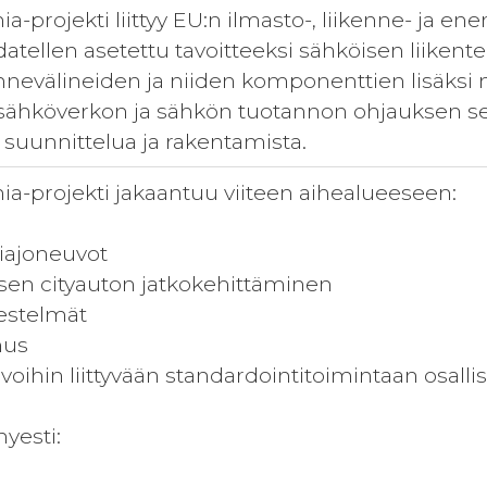
-projekti liittyy EU:n ilmasto-, liikenne- ja e
udatellen asetettu tavoitteeksi sähköisen liike
ennevälineiden ja niiden komponenttien lisäksi 
t, sähköverkon ja sähkön tuotannon ohjauksen
suunnittelua ja rakentamista.
a-projekti jakaantuu viiteen aihealueeseen:
tiajoneuvot
isen cityauton jatkokehittäminen
jestelmät
nus
voihin liittyvään standardointitoimintaan osall
hyesti: