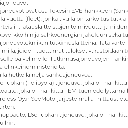
tiajoneuvot
ajoneuvot ovat osa Tekesin EVE-hankkeen (Sähk
ivuetta (fleet), jonka avulla on tarkoitus tutk
isiin, latauslaitteistojen toimivuutta ja niiden 
köverkkoihin ja sähköenergian jakeluun sekä t
joneuvotekniikan tutkimuslaitteina. Tätä varte
elmillä, joiden tuottamat tulokset varastoidaan 
selle palvelimelle. Tutkimusajoneuvojen hankint
ja elinkeinoministeriöltä.
ällä hetkellä neljä sähköajoneuvoa:
L7e-luokan (nelipyörä) ajoneuvo, joka on hankit
köauto, joka on hankittu TEM-tuen edellyttämäll
less Oy:n SeeMoto-järjestelmällä mittaustietoj
arten.
opoauto, L6e-luokan ajoneuvo, joka on hankitt
uihin.