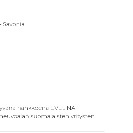
- Savonia
ittyvänä hankkeena EVELINA-
joneuvoalan suomalaisten yritysten