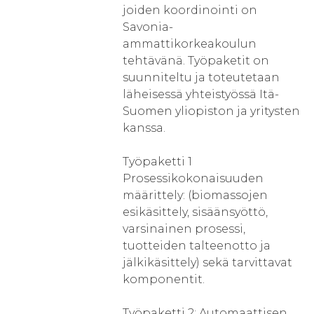
joiden koordinointi on
Savonia-
ammattikorkeakoulun
tehtävänä. Työpaketit on
suunniteltu ja toteutetaan
läheisessä yhteistyössä Itä-
Suomen yliopiston ja yritysten
kanssa.
Työpaketti 1
Prosessikokonaisuuden
määrittely: (biomassojen
esikäsittely, sisäänsyöttö,
varsinainen prosessi,
tuotteiden talteenotto ja
jälkikäsittely) sekä tarvittavat
komponentit.
Työpaketti 2: Automaattisen