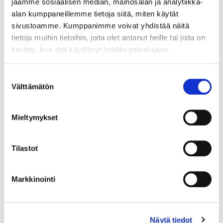
jaamme sosiaalisen median, mainosalan ja analytiikka-
testata uusi pilottimittakaavan
alan kumppaneillemme tietoja siitä, miten käytät
jatkuvatoiminen
sivustoamme. Kumppanimme voivat yhdistää näitä
termokemiallinen
tietoja muihin tietoihin, joita olet antanut heille tai joita on
biomassareaktori. Reaktorin
kerätty, kun olet käyttänyt heidän palvelujaan.
kapasiteetiksi on noin 60-90
kg/h sisäänmenossa ja noin
Suostumuksen
20-30 kg/h biohiiltä
Välttämätön
valinta
ulostulossa. Reaktori
mahdollistaa kiinteän
biomassan (torrefioinnin tai
Mieltymykset
pyrolysoinnin hiileksi) ja
tisleiden talteenoton
Tilastot
(kondensoidut tisleet eri
vaiheista ja eri lämpötiloissa).
Teknologia asennetaan
Markkinointi
merikonttiin, jotta laitteisto
olisi mahdollisimman helposti
siirrettävissä käyttökohteisiin
Näytä tiedot
ja käyttäjäystävällinen.