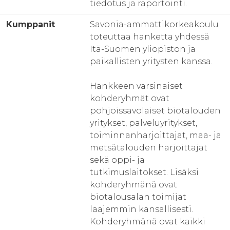
tiedotus ja raportointi.
Kumppanit
Savonia-ammattikorkeakoulu
toteuttaa hanketta yhdessä
Itä-Suomen yliopiston ja
paikallisten yritysten kanssa.
Hankkeen varsinaiset
kohderyhmät ovat
pohjoissavolaiset biotalouden
yritykset, palveluyritykset,
toiminnanharjoittajat, maa- ja
metsätalouden harjoittajat
sekä oppi- ja
tutkimuslaitokset. Lisäksi
kohderyhmänä ovat
biotalousalan toimijat
laajemmin kansallisesti.
Kohderyhmänä ovat kaikki