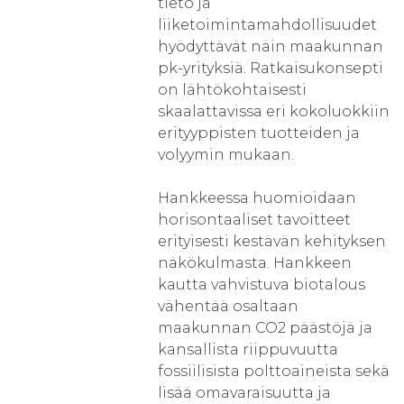
tieto ja
liiketoimintamahdollisuudet
hyödyttävät näin maakunnan
pk-yrityksiä. Ratkaisukonsepti
on lähtökohtaisesti
skaalattavissa eri kokoluokkiin
erityyppisten tuotteiden ja
volyymin mukaan.
Hankkeessa huomioidaan
horisontaaliset tavoitteet
erityisesti kestävän kehityksen
näkökulmasta. Hankkeen
kautta vahvistuva biotalous
vähentää osaltaan
maakunnan CO2 päästöjä ja
kansallista riippuvuutta
fossiilisista polttoaineista sekä
lisää omavaraisuutta ja