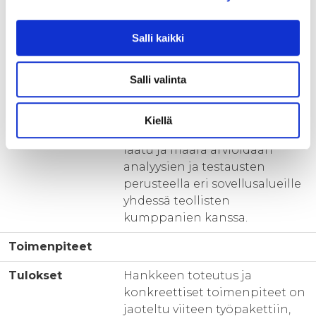
Koeajot puupohjaisilla
Salli kaikki
biomassoilla tarjoavat tietoa
uuden pyrolyysiratkaisun
Salli valinta
toimivuudesta ja tuotteiden
laadusta ja konseptin
skaalautuvuudesta.
Kiellä
Potentiaalisten tuotteiden
laatu ja määrä arvioidaan
analyysien ja testausten
perusteella eri sovellusalueille
yhdessä teollisten
kumppanien kanssa.
Toimenpiteet
Tulokset
Hankkeen toteutus ja
konkreettiset toimenpiteet on
jaoteltu viiteen työpakettiin,