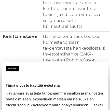
huoltovarmuutta, samalla
kiertotalouden tavoitteita
tukien ja edistäen vihreässä
siirtymässä kohti
hiilineutraalisuutta.
Kehittämistarve
Hankekokonaisuus koostuu
kolmesta toisiaan
täydentävästä hankeosiosta: 1)
investointihanke (EAKR-
investointi Pohjois-Savon
liitto),2) laitteiston suunnittelu
ja toteutus (EAKR-toiminta,
Pohjois-Savon liitto) ja 3)
käyttöönotto, testaus ja
Tämä sivusto käyttää evästeitä
optimointi (ESR-
Käytämme evästeitä tarjoamamme sisällön ja mainosten
toimintahanke, ELY ).
räätälöimiseen, sosiaalisen median ominaisuuksien
Hankkeen tavoitteena on
tukemiseen ja kävijämäärämme analysoimiseen. Lisäksi
rakentaa, ottaa käyttöön ja