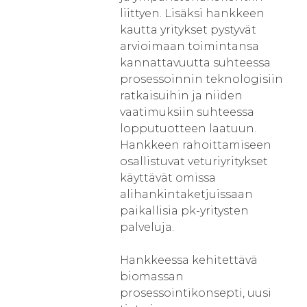
liittyen. Lisäksi hankkeen
kautta yritykset pystyvät
arvioimaan toimintansa
kannattavuutta suhteessa
prosessoinnin teknologisiin
ratkaisuihin ja niiden
vaatimuksiin suhteessa
lopputuotteen laatuun.
Hankkeen rahoittamiseen
osallistuvat veturiyritykset
käyttävät omissa
alihankintaketjuissaan
paikallisia pk-yritysten
palveluja.
Hankkeessa kehitettävä
biomassan
prosessointikonsepti, uusi