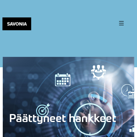
Päättyneet hankkeet