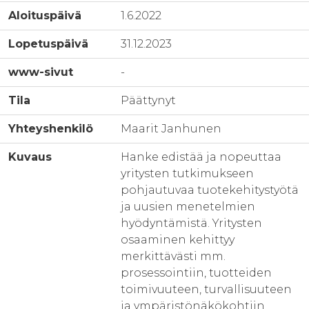
Aloituspäivä
1.6.2022
Lopetuspäivä
31.12.2023
www-sivut
-
Tila
Päättynyt
Yhteyshenkilö
Maarit Janhunen
Kuvaus
Hanke edistää ja nopeuttaa
yritysten tutkimukseen
pohjautuvaa tuotekehitystyötä
ja uusien menetelmien
hyödyntämistä. Yritysten
osaaminen kehittyy
merkittävästi mm.
prosessointiin, tuotteiden
toimivuuteen, turvallisuuteen
ja ympäristönäkökohtiin