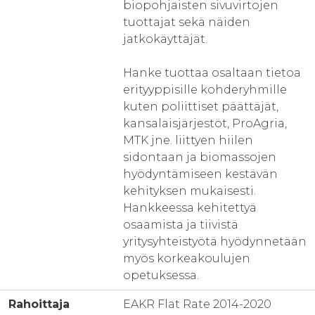
biopohjaisten sivuvirtojen
tuottajat sekä näiden
jatkokäyttäjät.
Hanke tuottaa osaltaan tietoa
erityyppisille kohderyhmille
kuten poliittiset päättäjät,
kansalaisjärjestöt, ProAgria,
MTK jne. liittyen hiilen
sidontaan ja biomassojen
hyödyntämiseen kestävän
kehityksen mukaisesti.
Hankkeessa kehitettyä
osaamista ja tiivistä
yritysyhteistyötä hyödynnetään
myös korkeakoulujen
opetuksessa.
Rahoittaja
EAKR Flat Rate 2014-2020