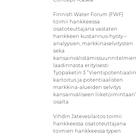
Finnish Water Forum (FWF)
toimii hankkeessa
osatoteuttajana vastaten
hankkeen kustannus-hyöty –
analyysien, markkinaselvitysten
sekä
kansainvälistämissuunnitelmie
laadinnasta erityisesti
Työpaketin 3 ”Vientipotentiaali
kartoitus ja potentiaalisten
markkina-alueiden selvitys
kansainväliseen liiketoimintaan
osalta.
Vihdin Jätevesilaitos toimii
hankkeessa osatoteuttajana
toimien hankkeessa typen