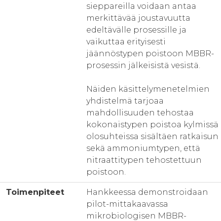
sieppareilla voidaan antaa
merkittävää joustavuutta
edeltävälle prosessille ja
vaikuttaa erityisesti
jäännöstypen poistoon MBBR-
prosessin jälkeisistä vesistä.
Näiden käsittelymenetelmien
yhdistelmä tarjoaa
mahdollisuuden tehostaa
kokonaistypen poistoa kylmissä
olosuhteissa sisältäen ratkaisun
sekä ammoniumtypen, että
nitraattitypen tehostettuun
poistoon.
Toimenpiteet
Hankkeessa demonstroidaan
pilot-mittakaavassa
mikrobiologisen MBBR-