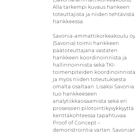
Alla tarkempi kuvaus hankeen
toteuttajista ja niiden tehtävistä
hankkeessa.
Savonia-ammattikorkeakoulu o
(Savonia) toimii hankkeen
päätoteuttajana vastaten
hankkeen koordinoinnista ja
hallinnoinnista sekä TKI-
toimenpiteiden koordinoinnist
ja myös niiden toteutuksesta
omalta osaltaan. Lisäksi Savonia
tuo hankkeeseen
analytiikkaosaamista sekä eri
prosessien pilotointikyvykkyyttä
kenttäkohteessa tapahtuvaa
Proof of Concept –
demonstrointia varten. Savonia