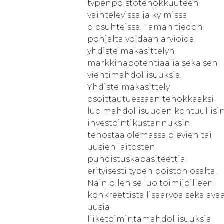
typenpoistotehokkuuteen
vaihtelevissa ja kylmissä
olosuhteissa. Tämän tiedon
pohjalta voidaan arvioida
yhdistelmäkäsittelyn
markkinapotentiaalia sekä sen
vientimahdollisuuksia.
Yhdistelmäkäsittely
osoittautuessaan tehokkaaksi
luo mahdollisuuden kohtuullisi
investointikustannuksin
tehostaa olemassa olevien tai
uusien laitosten
puhdistuskapasiteettia
erityisesti typen poiston osalta.
Näin ollen se luo toimijoilleen
konkreettista lisäarvoa sekä ava
uusia
liiketoimintamahdollisuuksia