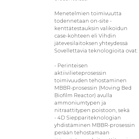
Menetelmien toimivuutta
todennetaan on-site -
kenttätestauksin valikoidun
case-kohteen eli Vihdin
jätevesilaitoksen yhteydessä
Sovellettavia teknologioita ovat:
- Perinteisen
aktiivilieteprosessin
toimivuuden tehostaminen
MBBR-prosessin (Moving Bed
Biofilm Reactor) avulla
ammoniumtypen ja
nitraattitypen poistoon, sekä
- 4D Sieppariteknologian
yhdistäminen MBBR-prosessin
perään tehostamaan