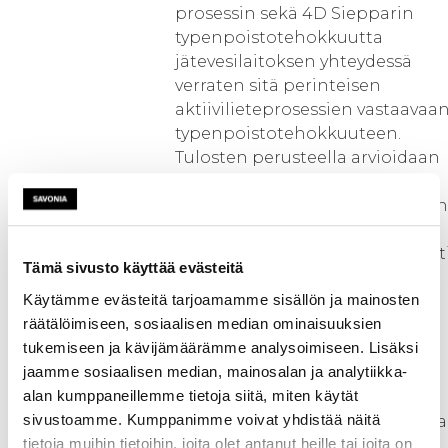
prosessin sekä 4D Siepparin
typenpoistotehokkuutta
jätevesilaitoksen yhteydessä
verraten sitä perinteisen
aktiivilieteprosessien vastaavaa
typenpoistotehokkuuteen.
Tulosten perusteella arvioidaan
uuden
yhdistelmäkäsittelymenetelmän
mahdollisuuksia tehostaa
kokonaistypen poistoa erityisest
Tämä sivusto käyttää evästeitä
kylmissä olosuhteissa.
Käytämme evästeitä tarjoamamme sisällön ja mainosten
räätälöimiseen, sosiaalisen median ominaisuuksien
Tavoitteena on muodostaa uusi
tukemiseen ja kävijämäärämme analysoimiseen. Lisäksi
konsepti typen poiston
jaamme sosiaalisen median, mainosalan ja analytiikka-
tehostamiseksi, joka on
alan kumppaneillemme tietoja siitä, miten käytät
mahdollista integroida
sivustoamme. Kumppanimme voivat yhdistää näitä
kustannustehokkaasti olemassa
tietoja muihin tietoihin, joita olet antanut heille tai joita on
olevien aktiivilietelaitosten