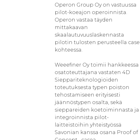
Operon Group Oy on vastuussa
pilot-koeajon operoinnista.
Operon vastaa täyden
mittakaavan
skaalautuvuuslaskennasta
pilotin tulosten perusteella case
kohteessa.
Weeefiner Oy toimii hankkeessa
osatoteuttajana vastaten 4D
Sieppariteknologioiden
toteutuksesta typen poiston
tehostamiseen erityisesti
jäännöstypen osalta, sekä
sieppareiden koetoiminnasta ja
integroinnista pilot-
laitteistoihin yhteistyössä
Savonian kanssa osana Proof of
Concept –casea.