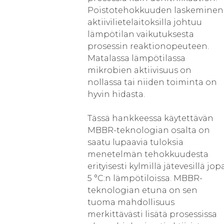
Poistotehokkuuden laskeminen
aktiivilietelaitoksilla johtuu
lämpötilan vaikutuksesta
prosessin reaktionopeuteen.
Matalassa lämpötilassa
mikrobien aktiivisuus on
nollassa tai niiden toiminta on
hyvin hidasta.
Tässä hankkeessa käytettävän
MBBR-teknologian osalta on
saatu lupaavia tuloksia
menetelmän tehokkuudesta
erityisesti kylmillä jätevesillä jop
5 °C:n lämpötiloissa. MBBR-
teknologian etuna on sen
tuoma mahdollisuus
merkittävästi lisätä prosessissa