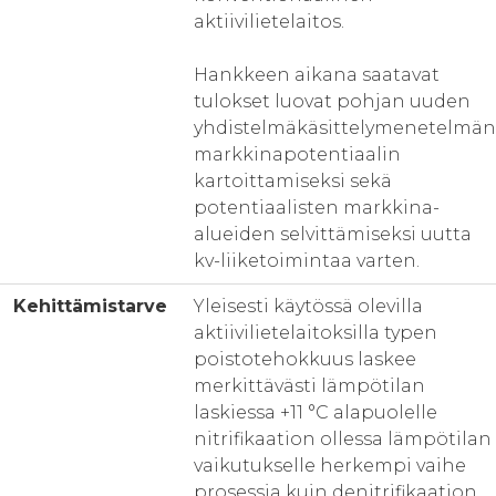
aktiivilietelaitos.
Hankkeen aikana saatavat
tulokset luovat pohjan uuden
yhdistelmäkäsittelymenetelmän
markkinapotentiaalin
kartoittamiseksi sekä
potentiaalisten markkina-
alueiden selvittämiseksi uutta
kv-liiketoimintaa varten.
Kehittämistarve
Yleisesti käytössä olevilla
aktiivilietelaitoksilla typen
poistotehokkuus laskee
merkittävästi lämpötilan
laskiessa +11 °C alapuolelle
nitrifikaation ollessa lämpötilan
vaikutukselle herkempi vaihe
prosessia kuin denitrifikaation.