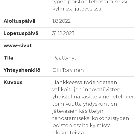
typen poiston tehostamiseksi
kylmissä jätevesissä
Aloituspäivä
1.8.2022
Lopetuspäivä
31.12.2023
www-sivut
-
Tila
Päättynyt
Yhteyshenkilö
Olli Torvinen
Kuvaus
Hankkeessa todennetaan
valikoitujen innovatiivisten
yhdistelmäkäsittelymenetelmie
toimivuutta yhdyskuntien
jätevesien käsittelyn
tehostamiseksi kokonaistypen
poiston osalta kylmissä
olosuhteissa.