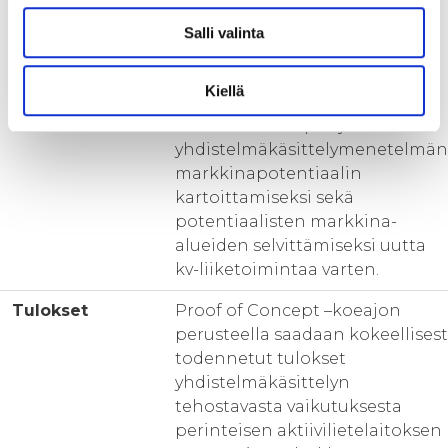
operointikustannuksista vs.
konventionaalinen
Salli valinta
aktiivilietelaitos.
Kiellä
Hankkeen aikana saatavat
tulokset luovat pohjan uuden
yhdistelmäkäsittelymenetelmän
markkinapotentiaalin
kartoittamiseksi sekä
potentiaalisten markkina-
alueiden selvittämiseksi uutta
kv-liiketoimintaa varten.
Tulokset
Proof of Concept –koeajon
perusteella saadaan kokeellisest
todennetut tulokset
yhdistelmäkäsittelyn
tehostavasta vaikutuksesta
perinteisen aktiivilietelaitoksen