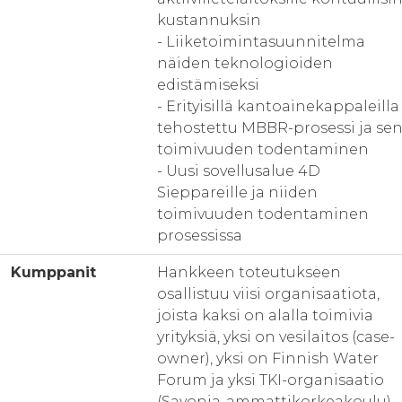
kustannuksin
- Liiketoimintasuunnitelma
näiden teknologioiden
edistämiseksi
- Erityisillä kantoainekappaleilla
tehostettu MBBR-prosessi ja se
toimivuuden todentaminen
- Uusi sovellusalue 4D
Sieppareille ja niiden
toimivuuden todentaminen
prosessissa
Kumppanit
Hankkeen toteutukseen
osallistuu viisi organisaatiota,
joista kaksi on alalla toimivia
yrityksiä, yksi on vesilaitos (case-
owner), yksi on Finnish Water
Forum ja yksi TKI-organisaatio
(Savonia-ammattikorkeakoulu).