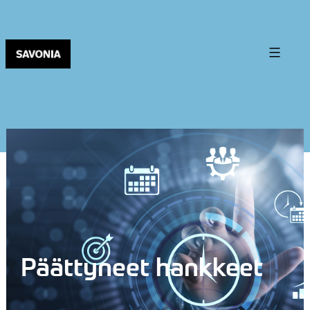
Päättyneet hankkeet