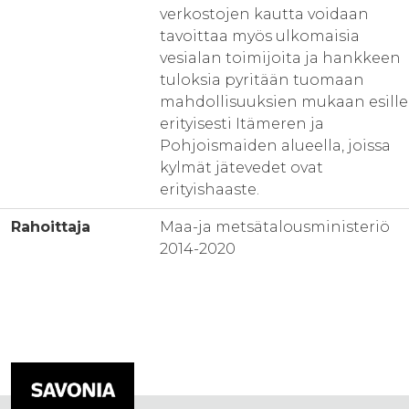
verkostojen kautta voidaan
tavoittaa myös ulkomaisia
vesialan toimijoita ja hankkeen
tuloksia pyritään tuomaan
mahdollisuuksien mukaan esille
erityisesti Itämeren ja
Pohjoismaiden alueella, joissa
kylmät jätevedet ovat
erityishaaste.
Rahoittaja
Maa-ja metsätalousministeriö
2014-2020