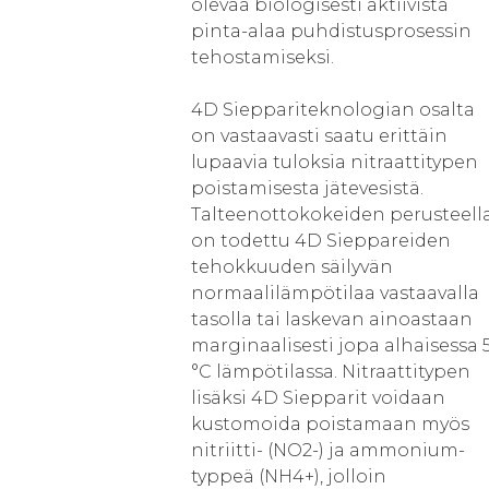
olevaa biologisesti aktiivista
pinta-alaa puhdistusprosessin
tehostamiseksi.
4D Sieppariteknologian osalta
on vastaavasti saatu erittäin
lupaavia tuloksia nitraattitypen
poistamisesta jätevesistä.
Talteenottokokeiden perusteell
on todettu 4D Sieppareiden
tehokkuuden säilyvän
normaalilämpötilaa vastaavalla
tasolla tai laskevan ainoastaan
marginaalisesti jopa alhaisessa 
°C lämpötilassa. Nitraattitypen
lisäksi 4D Siepparit voidaan
kustomoida poistamaan myös
nitriitti- (NO2-) ja ammonium-
typpeä (NH4+), jolloin