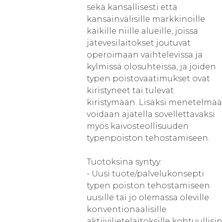
sekä kansallisesti että
kansainvälisille markkinoille
kaikille niille alueille, joissa
jätevesilaitokset joutuvat
operoimaan vaihtelevissa ja
kylmissä olosuhteissa, ja joiden
typen poistovaatimukset ovat
kiristyneet tai tulevat
kiristymään. Lisäksi menetelmää
voidaan ajatella sovellettavaksi
myös kaivosteollisuuden
typenpoiston tehostamiseen.
Tuotoksina syntyy:
- Uusi tuote/palvelukonsepti
typen poiston tehostamiseen
uusille tai jo olemassa oleville
konventionaalisille
aktiivilietelaitoksille kohtuullisi