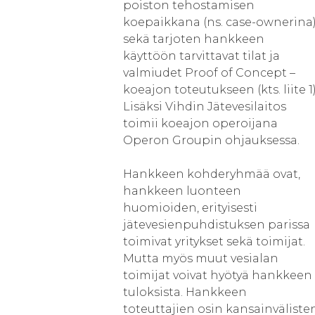
poiston tehostamisen
koepaikkana (ns. case-ownerina
sekä tarjoten hankkeen
käyttöön tarvittavat tilat ja
valmiudet Proof of Concept –
koeajon toteutukseen (kts. liite 1)
Lisäksi Vihdin Jätevesilaitos
toimii koeajon operoijana
Operon Groupin ohjauksessa.
Hankkeen kohderyhmää ovat,
hankkeen luonteen
huomioiden, erityisesti
jätevesienpuhdistuksen parissa
toimivat yritykset sekä toimijat.
Mutta myös muut vesialan
toimijat voivat hyötyä hankkeen
tuloksista. Hankkeen
toteuttajien osin kansainväliste