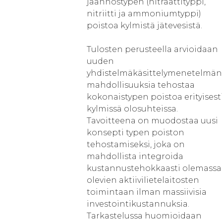
jäännöstypen (nitraattityppi,
nitriitti ja ammoniumtyppi)
poistoa kylmistä jätevesistä.
Tulosten perusteella arvioidaan
uuden
yhdistelmäkäsittelymenetelmän
mahdollisuuksia tehostaa
kokonaistypen poistoa erityisest
kylmissä olosuhteissa.
Tavoitteena on muodostaa uusi
konsepti typen poiston
tehostamiseksi, joka on
mahdollista integroida
kustannustehokkaasti olemassa
olevien aktiivilietelaitosten
toimintaan ilman massiivisia
investointikustannuksia.
Tarkastelussa huomioidaan