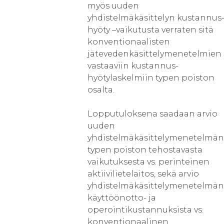
myös uuden
yhdistelmäkäsittelyn kustannus
hyöty –vaikutusta verraten sitä
konventionaalisten
jätevedenkäsittelymenetelmien
vastaaviin kustannus-
hyötylaskelmiin typen poiston
osalta.
Lopputuloksena saadaan arvio
uuden
yhdistelmäkäsittelymenetelmän
typen poiston tehostavasta
vaikutuksesta vs. perinteinen
aktiivilietelaitos, sekä arvio
yhdistelmäkäsittelymenetelmän
käyttöönotto- ja
operointikustannuksista vs.
konventionaalinen