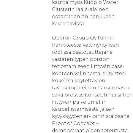
kautta myös Kuopio Water
Clusterin laaja-alainen
osaaminen on hankkeen
käytettävissä.
Operon Group Oy toimii
hankkeessa veturiyrityksen
roolissa osatoteuttajana
vastaten typen poiston
tehostamiseen liittyvän case-
kohteen valinnasta, erityisten
kokeissa käytettävien
täytekappaleiden hankinnasta
sekä prosessikonseptin ja siihen
liittyvän palvelumallin
kaupallistamisesta ja sen
kyvykkyyden arvioinnista osana
Proof of Concept –
demonstraatioiden toteutusta.