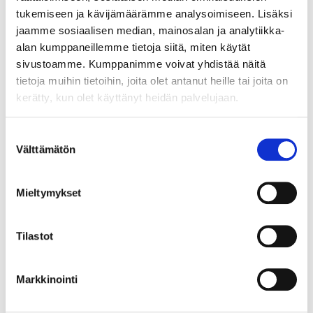
tukemiseen ja kävijämäärämme analysoimiseen. Lisäksi
Poland
jaamme sosiaalisen median, mainosalan ja analytiikka-
WP3 Leaders
alan kumppaneillemme tietoja siitä, miten käytät
1. Centrum Balticum
sivustoamme. Kumppanimme voivat yhdistää näitä
Foundation, Finland
tietoja muihin tietoihin, joita olet antanut heille tai joita on
2. Chamber of Economy Polish
kerätty, kun olet käyttänyt heidän palvelujaan.
Waterworks, Poland
WP1. Preparing solutions
Suostumuksen
1.1. Determining preconditions
Välttämätön
valinta
for pilots
Deliverable: System
Mieltymykset
boundaries defined (report)
1.2. Establishing the local
target group networks
Tilastot
Deliverable: 5 local target
group networks created
Markkinointi
1.3. Validating final conditions
for pilots