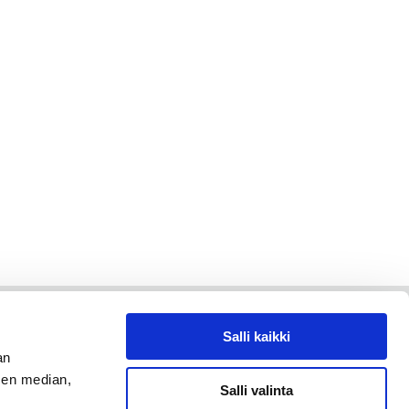
Salli kaikki
an
sen median,
Salli valinta