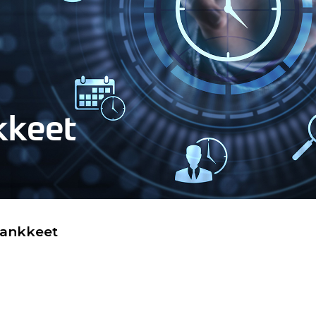
kkeet
hankkeet