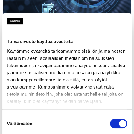
Tämä sivusto käyttää evästeitä
Käytämme evästeitä tarjoamamme sisällön ja mainosten
Etusivu
räätälöimiseen, sosiaalisen median ominaisuuksien
Tutustu
tukemiseen ja kävijämäärämme analysoimiseen. Lisäksi
Päättyneet hankkeet
jaamme sosiaalisen median, mainosalan ja analytiikka-
alan kumppaneillemme tietoja siitä, miten käytät
sivustoamme. Kumppanimme voivat yhdistää näitä
Hankkeen tiedot
tietoja muihin tietoihin, joita olet antanut heille tai joita on
kerätty, kun olet käyttänyt heidän palvelujaan.
Suostumuksen
Nimi
Nuorten ja kehittävien
Välttämätön
valinta
maatilayrittäjien kasvupolut