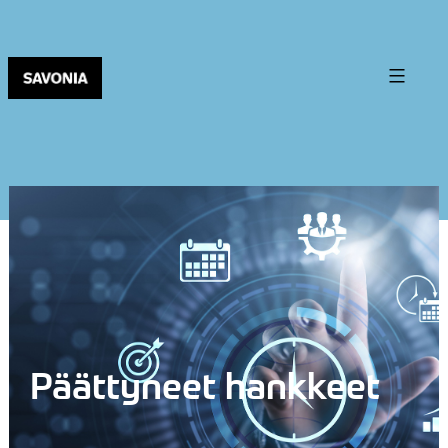
Päättyneet hankkeet